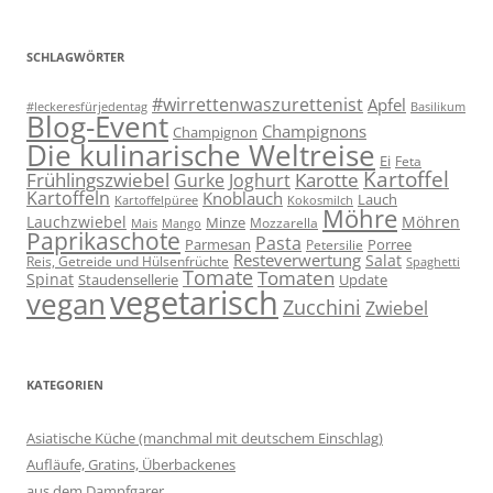
SCHLAGWÖRTER
#wirrettenwaszurettenist
Apfel
#leckeresfürjedentag
Basilikum
Blog-Event
Champignons
Champignon
Die kulinarische Weltreise
Ei
Feta
Kartoffel
Frühlingszwiebel
Karotte
Gurke
Joghurt
Kartoffeln
Knoblauch
Lauch
Kartoffelpüree
Kokosmilch
Möhre
Lauchzwiebel
Möhren
Minze
Mozzarella
Mais
Mango
Paprikaschote
Pasta
Parmesan
Porree
Petersilie
Resteverwertung
Salat
Reis, Getreide und Hülsenfrüchte
Spaghetti
Tomate
Tomaten
Spinat
Staudensellerie
Update
vegetarisch
vegan
Zucchini
Zwiebel
KATEGORIEN
Asiatische Küche (manchmal mit deutschem Einschlag)
Aufläufe, Gratins, Überbackenes
aus dem Dampfgarer