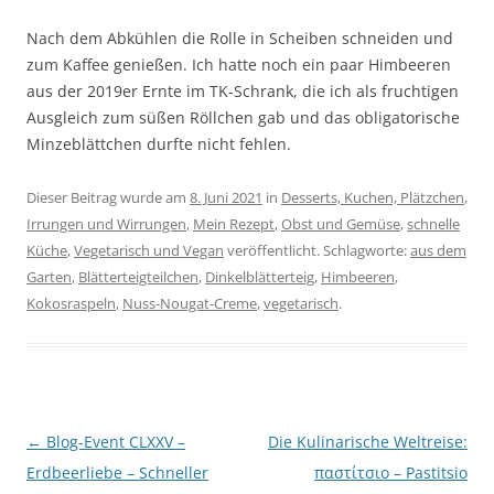
Nach dem Abkühlen die Rolle in Scheiben schneiden und
zum Kaffee genießen. Ich hatte noch ein paar Himbeeren
aus der 2019er Ernte im TK-Schrank, die ich als fruchtigen
Ausgleich zum süßen Röllchen gab und das obligatorische
Minzeblättchen durfte nicht fehlen.
Dieser Beitrag wurde am
8. Juni 2021
in
Desserts, Kuchen, Plätzchen
,
Irrungen und Wirrungen
,
Mein Rezept
,
Obst und Gemüse
,
schnelle
Küche
,
Vegetarisch und Vegan
veröffentlicht. Schlagworte:
aus dem
Garten
,
Blätterteigteilchen
,
Dinkelblätterteig
,
Himbeeren
,
Kokosraspeln
,
Nuss-Nougat-Creme
,
vegetarisch
.
Beitragsnavigation
←
Blog-Event CLXXV –
Die Kulinarische Weltreise:
Erdbeerliebe – Schneller
παστίτσιο – Pastitsio