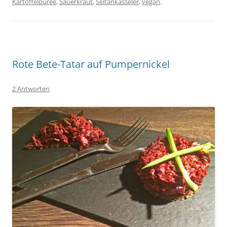
Kartoffelpüree
,
Sauerkraut
,
Seitankasseler
,
vegan
.
Rote Bete-Tatar auf Pumpernickel
2 Antworten