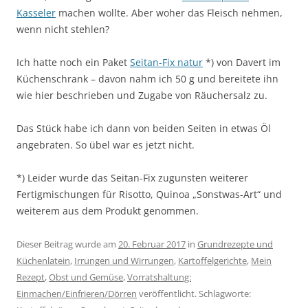
Kasseler
machen wollte. Aber woher das Fleisch nehmen,
wenn nicht stehlen?
Ich hatte noch ein Paket
Seitan-Fix natur
*) von Davert im
Küchenschrank – davon nahm ich 50 g und bereitete ihn
wie hier beschrieben und Zugabe von Räuchersalz zu.
Das Stück habe ich dann von beiden Seiten in etwas Öl
angebraten. So übel war es jetzt nicht.
*) Leider wurde das Seitan-Fix zugunsten weiterer
Fertigmischungen für Risotto, Quinoa „Sonstwas-Art“ und
weiterem aus dem Produkt genommen.
Dieser Beitrag wurde am
20. Februar 2017
in
Grundrezepte und
Küchenlatein
,
Irrungen und Wirrungen
,
Kartoffelgerichte
,
Mein
Rezept
,
Obst und Gemüse
,
Vorratshaltung:
Einmachen/Einfrieren/Dörren
veröffentlicht. Schlagworte: