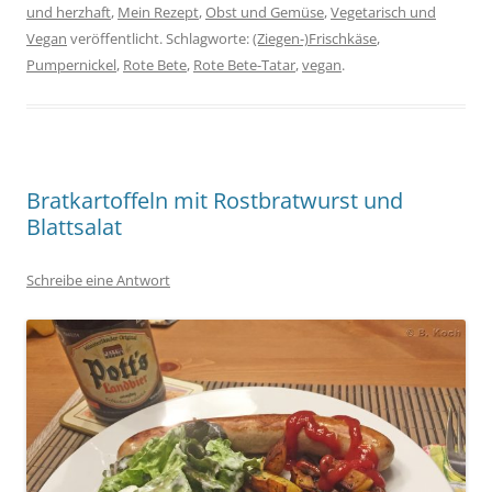
und herzhaft
,
Mein Rezept
,
Obst und Gemüse
,
Vegetarisch und
Vegan
veröffentlicht. Schlagworte:
(Ziegen-)Frischkäse
,
Pumpernickel
,
Rote Bete
,
Rote Bete-Tatar
,
vegan
.
Bratkartoffeln mit Rostbratwurst und
Blattsalat
Schreibe eine Antwort