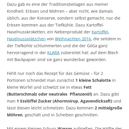
Dazu gab es eine der Traditionsbeilagen aus meiner
Kindheit: Erbsen und Möhren – aber nicht, wie damals
üblich, aus der Konserve, sondern selbst gemacht, nur die
Erbsen kommen aus der Tiefkühle. Dazu Kartoffel-
Haselnusskroketten, ein Nebenprodukt der
Kartoffel-
Haselnussplätzchen
von
Weihnachten 2016
, die seitdem in
der Tiefkühle schlummerten und die der GöGa ganz
hervorragend in der
KLARA
zubereitet hat: auf dem Blech
mit Backpapier sind sie ganz wunderbar geworden.
Fehlt nur noch das Rezept für das Gemüse – für 2
Portionen schneidet man zunächst
1 kleine Schalotte
in
kleine Würfel und schwitzt sie in etwas
Fett
(Butterschmalz oder neutrales Pflanzenöl)
an. Dazu gibt
man
1 Esslöffel Zucker (Ahormsirup, Agavendicksaft)
und
lässt diesen leicht schmelzen. Dazu kommen
2 mittelgroße
Möhren
, geschält und in Scheiben geschnitten.
Mit einem kleinen Schuss
Wasser
aufgießen. Die Hälfte des