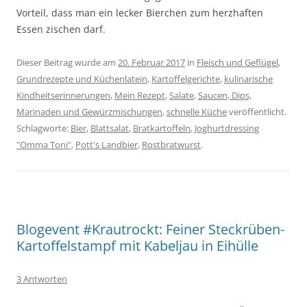
Vorteil, dass man ein lecker Bierchen zum herzhaften
Essen zischen darf.
Dieser Beitrag wurde am
20. Februar 2017
in
Fleisch und Geflügel
,
Grundrezepte und Küchenlatein
,
Kartoffelgerichte
,
kulinarische
Kindheitserinnerungen
,
Mein Rezept
,
Salate
,
Saucen, Dips,
Marinaden und Gewürzmischungen
,
schnelle Küche
veröffentlicht.
Schlagworte:
Bier
,
Blattsalat
,
Bratkartoffeln
,
Joghurtdressing
"Omma Toni"
,
Pott's Landbier
,
Rostbratwurst
.
Blogevent #Krautrockt: Feiner Steckrüben-
Kartoffelstampf mit Kabeljau in Eihülle
3 Antworten