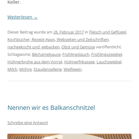
Keller.
Weiterlesen
→
Dieser Beitrag wurde am
26. Februar 2017
in
Fleisch und Geflügel
,
Kochbücher, Rezept-Apps, Webseiten und Zeitschriften
,
nachgekocht und -gebacken
,
Obst und Gemüse
veröffentlicht.
Schlagworte:
Béchamelsauce
,
Frühlingslauch
,
Frühlingszwiebel
,
Hühnerbrühe aus dem Vorrat
,
Hühnerfrikassee
,
Lauchzwiebel
,
Milch
,
Möhre
,
Staudensellerie
,
Weißwein
.
Nennen wir es Balkanschnitzel
Schreibe eine Antwort