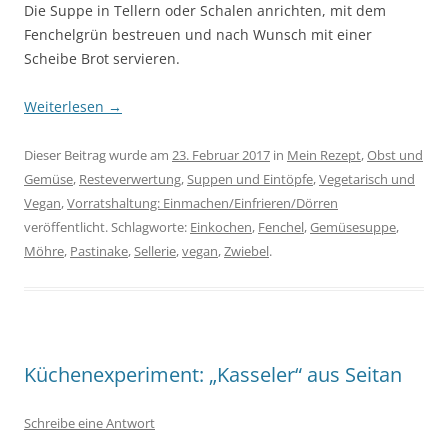
Die Suppe in Tellern oder Schalen anrichten, mit dem
Fenchelgrün bestreuen und nach Wunsch mit einer
Scheibe Brot servieren.
Weiterlesen
→
Dieser Beitrag wurde am
23. Februar 2017
in
Mein Rezept
,
Obst und
Gemüse
,
Resteverwertung
,
Suppen und Eintöpfe
,
Vegetarisch und
Vegan
,
Vorratshaltung: Einmachen/Einfrieren/Dörren
veröffentlicht. Schlagworte:
Einkochen
,
Fenchel
,
Gemüsesuppe
,
Möhre
,
Pastinake
,
Sellerie
,
vegan
,
Zwiebel
.
Küchenexperiment: „Kasseler“ aus Seitan
Schreibe eine Antwort