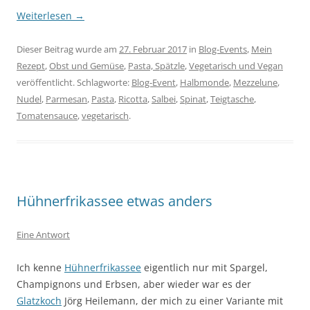
Weiterlesen
→
Dieser Beitrag wurde am
27. Februar 2017
in
Blog-Events
,
Mein
Rezept
,
Obst und Gemüse
,
Pasta, Spätzle
,
Vegetarisch und Vegan
veröffentlicht. Schlagworte:
Blog-Event
,
Halbmonde
,
Mezzelune
,
Nudel
,
Parmesan
,
Pasta
,
Ricotta
,
Salbei
,
Spinat
,
Teigtasche
,
Tomatensauce
,
vegetarisch
.
Hühnerfrikassee etwas anders
Eine Antwort
Ich kenne
Hühnerfrikassee
eigentlich nur mit Spargel,
Champignons und Erbsen, aber wieder war es der
Glatzkoch
Jörg Heilemann, der mich zu einer Variante mit