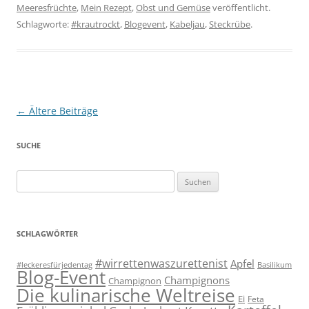
Meeresfrüchte
,
Mein Rezept
,
Obst und Gemüse
veröffentlicht.
Schlagworte:
#krautrockt
,
Blogevent
,
Kabeljau
,
Steckrübe
.
Beitragsnavigation
←
Ältere Beiträge
SUCHE
Suchen
nach:
SCHLAGWÖRTER
#wirrettenwaszurettenist
Apfel
#leckeresfürjedentag
Basilikum
Blog-Event
Champignons
Champignon
Die kulinarische Weltreise
Ei
Feta