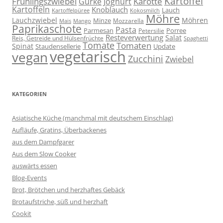
Kartoffel
Frühlingszwiebel
Karotte
Gurke
Joghurt
Kartoffeln
Knoblauch
Lauch
Kartoffelpüree
Kokosmilch
Möhre
Lauchzwiebel
Möhren
Minze
Mozzarella
Mais
Mango
Paprikaschote
Pasta
Parmesan
Porree
Petersilie
Resteverwertung
Salat
Reis, Getreide und Hülsenfrüchte
Spaghetti
Tomate
Tomaten
Spinat
Staudensellerie
Update
vegetarisch
vegan
Zucchini
Zwiebel
KATEGORIEN
Asiatische Küche (manchmal mit deutschem Einschlag)
Aufläufe, Gratins, Überbackenes
aus dem Dampfgarer
Aus dem Slow Cooker
auswärts essen
Blog-Events
Brot, Brötchen und herzhaftes Gebäck
Brotaufstriche, süß und herzhaft
Cookit