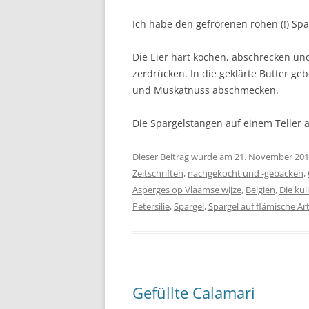
Ich habe den gefrorenen rohen (!) Spa
Die Eier hart kochen, abschrecken und
zerdrücken. In die geklärte Butter geb
und Muskatnuss abschmecken.
Die Spargelstangen auf einem Teller 
Dieser Beitrag wurde am
21. November 20
Zeitschriften
,
nachgekocht und -gebacken
,
Asperges op Vlaamse wijze
,
Belgien
,
Die kul
Petersilie
,
Spargel
,
Spargel auf flämische Ar
Gefüllte Calamari