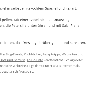
rgel in selbst eingekochtem Spargelfond gegart.
 pellen. Mit einer Gabel nicht zu „matschig“
en, die Petersilie unterrühren und mit Salz, Pfeffer
anrichten, das Dressing darüber geben und servieren.
18
in
Blog-Events
,
Kochbücher, Rezept-Apps, Webseiten und
Obst und Gemüse
,
To-Do-Liste
veröffentlicht. Schlagworte:
inarische Weltreise
,
Ei
,
geklärte Butter aka Butterschmalz
,
t
,
vegetarisch
,
Vorspeise
.