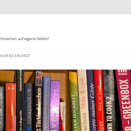
chmachen auf eigene Gefahr!
Zum
Inhalt
 LAUFEND ERGÄNZT
springen