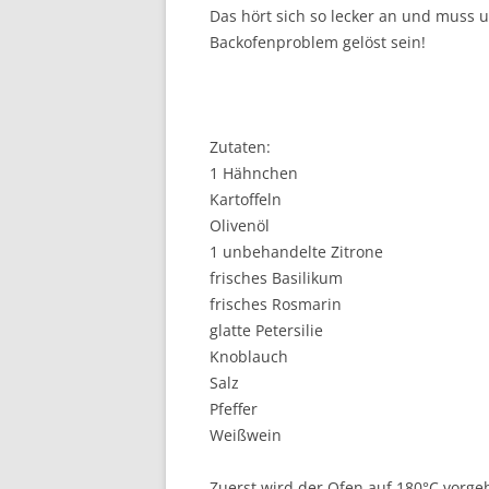
Das hört sich so lecker an und muss u
Backofenproblem gelöst sein!
Zutaten:
1 Hähnchen
Kartoffeln
Olivenöl
1 unbehandelte Zitrone
frisches Basilikum
frisches Rosmarin
glatte Petersilie
Knoblauch
Salz
Pfeffer
Weißwein
Zuerst wird der Ofen auf 180°C vorgeh