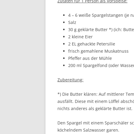
Zutaten für 1 Person als Vorspeise:
4 – 6 weiße Spargelstangen (je n
Salz
30 g geklärte Butter *) (ich: But
2 kleine Eier
2 EL gehackte Petersilie
frisch gemahlene Muskatnuss
Pfeffer aus der Mühle
200 ml Spargelfond (oder Wasser
Zubereitung:
*) Die Butter klären: Auf mittlerer Te
ausfällt. Diese mit einem Löffel abs
nichts anderes als geklärte Butter ist.
Den Spargel mit einem Sparschäler sc
köchelndem Salzwasser garen.