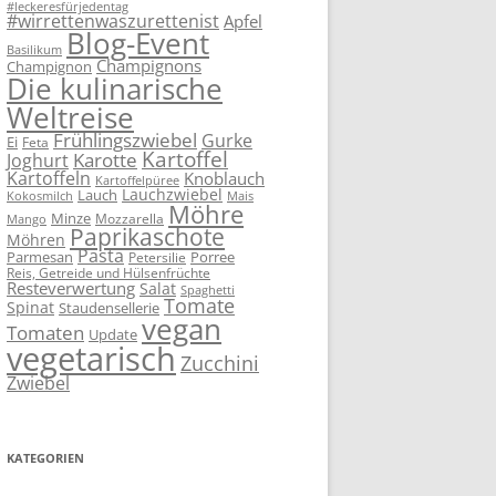
#leckeresfürjedentag
#wirrettenwaszurettenist
Apfel
Blog-Event
Basilikum
Champignons
Champignon
Die kulinarische
Weltreise
Frühlingszwiebel
Gurke
Ei
Feta
Kartoffel
Karotte
Joghurt
Kartoffeln
Knoblauch
Kartoffelpüree
Lauchzwiebel
Lauch
Kokosmilch
Mais
Möhre
Minze
Mozzarella
Mango
Paprikaschote
Möhren
Pasta
Parmesan
Porree
Petersilie
Reis, Getreide und Hülsenfrüchte
Resteverwertung
Salat
Spaghetti
Tomate
Spinat
Staudensellerie
vegan
Tomaten
Update
vegetarisch
Zucchini
Zwiebel
KATEGORIEN