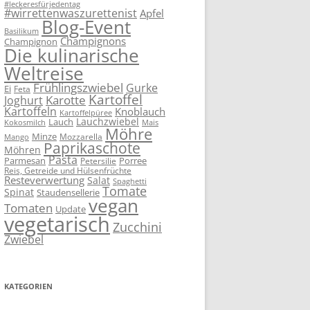
#leckeresfürjedentag
#wirrettenwaszurettenist
Apfel
Blog-Event
Basilikum
Champignons
Champignon
Die kulinarische
Weltreise
Frühlingszwiebel
Gurke
Ei
Feta
Kartoffel
Karotte
Joghurt
Kartoffeln
Knoblauch
Kartoffelpüree
Lauchzwiebel
Lauch
Kokosmilch
Mais
Möhre
Minze
Mozzarella
Mango
Paprikaschote
Möhren
Pasta
Parmesan
Porree
Petersilie
Reis, Getreide und Hülsenfrüchte
Resteverwertung
Salat
Spaghetti
Tomate
Spinat
Staudensellerie
vegan
Tomaten
Update
vegetarisch
Zucchini
Zwiebel
KATEGORIEN