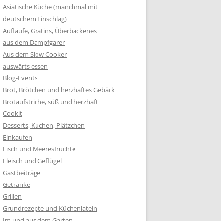
Asiatische Küche (manchmal mit
deutschem Einschlag)
Aufläufe, Gratins, Überbackenes
aus dem Dampfgarer
Aus dem Slow Cooker
auswärts essen
Blog-Events
Brot, Brötchen und herzhaftes Gebäck
Brotaufstriche, süß und herzhaft
Cookit
Desserts, Kuchen, Plätzchen
Einkaufen
Fisch und Meeresfrüchte
Fleisch und Geflügel
Gastbeiträge
Getränke
Grillen
Grundrezepte und Küchenlatein
Im und aus dem Garten