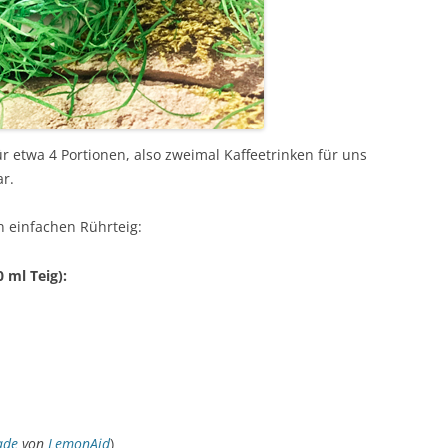
r etwa 4 Portionen, also zweimal Kaffeetrinken für uns
r.
n einfachen Rührteig:
 ml Teig):
ade
von
LemonAid
)