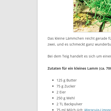
Das kleine Lämmchen reicht gerade fü
zwei, und es schmeckt ganz wunderba
Bei dem Teig handelt es sich um eine
Zutaten für ein kleines Lamm (ca. 700
125 g Butter
75 g Zucker
2 Eier
250 g Mehl
2 TL Backpulver
75 ml Milch (
ich:
Maracuja-Limon