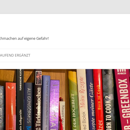
chmachen auf eigene Gefahr!
Zum
Inhalt
 LAUFEND ERGÄNZT
springen