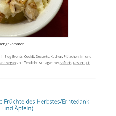
mmengekommen.
in
Blog-Events
,
Cookit
,
Desserts, Kuchen, Plätzchen
,
Im und
 und Vegan
veröffentlicht. Schlagworte:
Apfeleis
,
Dessert
,
Eis
,
t: Früchte des Herbstes/Erntedank
 und Äpfeln)