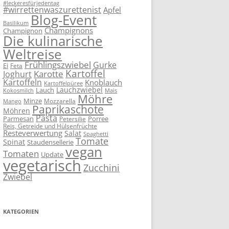
#leckeresfürjedentag
#wirrettenwaszurettenist
Apfel
Blog-Event
Basilikum
Champignons
Champignon
Die kulinarische
Weltreise
Frühlingszwiebel
Gurke
Ei
Feta
Kartoffel
Karotte
Joghurt
Kartoffeln
Knoblauch
Kartoffelpüree
Lauchzwiebel
Lauch
Kokosmilch
Mais
Möhre
Minze
Mozzarella
Mango
Paprikaschote
Möhren
Pasta
Parmesan
Porree
Petersilie
Reis, Getreide und Hülsenfrüchte
Resteverwertung
Salat
Spaghetti
Tomate
Spinat
Staudensellerie
vegan
Tomaten
Update
vegetarisch
Zucchini
Zwiebel
KATEGORIEN