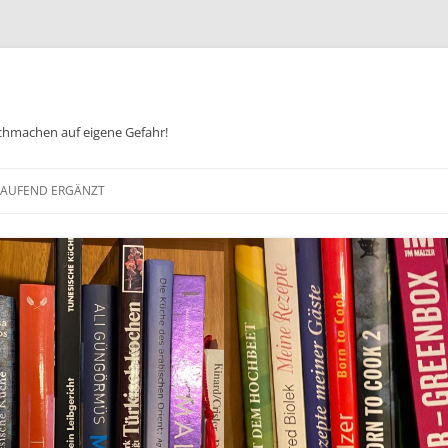
chmachen auf eigene Gefahr!
Zum
Inhalt
 LAUFEND ERGÄNZT
springen