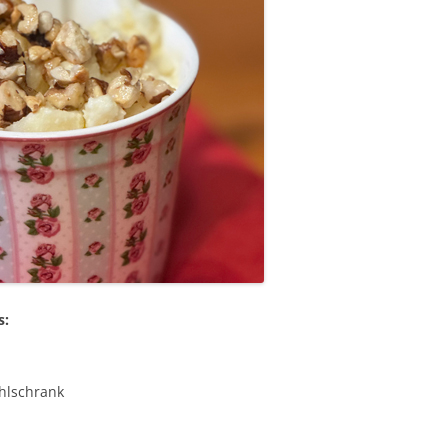
s:
hlschrank