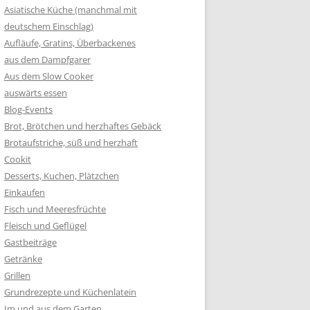
Asiatische Küche (manchmal mit
deutschem Einschlag)
Aufläufe, Gratins, Überbackenes
aus dem Dampfgarer
Aus dem Slow Cooker
auswärts essen
Blog-Events
Brot, Brötchen und herzhaftes Gebäck
Brotaufstriche, süß und herzhaft
Cookit
Desserts, Kuchen, Plätzchen
Einkaufen
Fisch und Meeresfrüchte
Fleisch und Geflügel
Gastbeiträge
Getränke
Grillen
Grundrezepte und Küchenlatein
Im und aus dem Garten