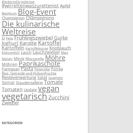
#leckeresfürjedentag
#wirrettenwaszurettenist
Apfel
Blog-Event
Basilikum
Champignons
Champignon
Die kulinarische
Weltreise
Frühlingszwiebel
Gurke
Ei
Feta
Kartoffel
Karotte
Joghurt
Kartoffeln
Knoblauch
Kartoffelpüree
Lauchzwiebel
Lauch
Kokosmilch
Mais
Möhre
Minze
Mozzarella
Mango
Paprikaschote
Möhren
Pasta
Parmesan
Porree
Petersilie
Reis, Getreide und Hülsenfrüchte
Resteverwertung
Salat
Spaghetti
Tomate
Spinat
Staudensellerie
vegan
Tomaten
Update
vegetarisch
Zucchini
Zwiebel
KATEGORIEN