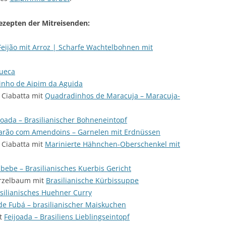
Rezepten der Mitreisenden:
Feijão mit Arroz | Scharfe Wachtelbohnen mit
ueca
inho de Aipim da Aguida
 Ciabatta mit
Quadradinhos de Maracuja – Maracuja-
joada – Brasilianischer Bohneneintopf
rão com Amendoins – Garnelen mit Erdnüssen
 Ciabatta mit
Marinierte Hähnchen-Oberschenkel mit
bebe – Brasilianisches Kuerbis Gericht
rzelbaum mit
Brasilianische Kürbissuppe
silianisches Huehner Curry
de Fubá – brasilianischer Maiskuchen
it
Feijoada – Brasiliens Lieblingseintopf