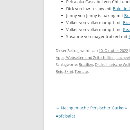
Petra aka Cascabel von Chili und
Dirk von low-n-slow mit
Bolo de
Jenny von Jenny is baking mit
Br
Volker von volkermampft mit
Bra
Volker von volkermampft mit
Rez
Susanne von magentratzerl mit
Dieser Beitrag wurde am
10. Oktober 2022
Apps, Webseiten und Zeitschriften
,
nachge
Schlagworte:
Brasilien
,
Die kulinarische Wel
Reis
,
Skrei
,
Tomate
.
Beitragsnavigation
←
Nachgemacht: Persischer Gurken-
Apfelsalat