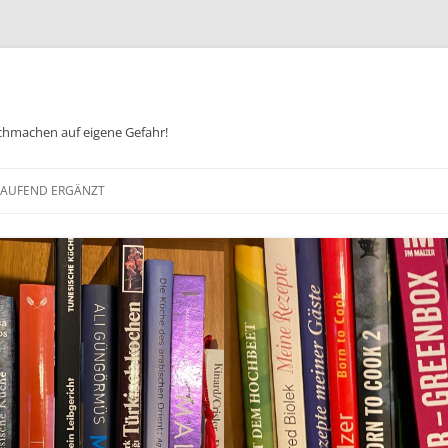
chmachen auf eigene Gefahr!
Zum
Inhalt
 LAUFEND ERGÄNZT
springen