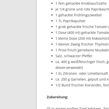
1 fein gehackte Knoblauchzehe
je 1/4 grüne und rote Paprikasch
1 gehackte Frühlingszwiebel
1 TL Paprikapulver
1 grob gehackte frische Tomate 
1 Dose (400 ml) gehackte Tomat
1 kleine Dose (200 ml) Kokosmilc
1 kleiner Zweig frischer Thymian
1 Prise frisch geriebene Muskat
Salz, schwarzer Pfeffer
ca. 400 g weißfleischiger Fisch, g
diesen verwendet
)
1 EL Zitronen- oder Limettensaf
ca. 200 g Garnelen, gepult und 
1/2 Bund frischer Koriander, fei
Zubereitung:
Öl in einem großen Topf erhitzen. Zw