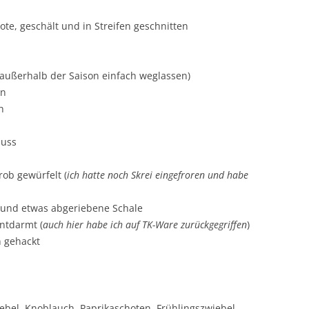
ote, geschält und in Streifen geschnitten
(außerhalb der Saison einfach weglassen)
en
h
nuss
rob gewürfelt (
ich hatte noch Skrei eingefroren und habe
t und etwas abgeriebene Schale
entdarmt (
auch hier habe ich auf TK-Ware zurückgegriffen
)
n gehackt
iebel, Knoblauch, Paprikaschoten, Frühlingszwiebel