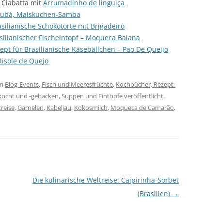
 Ciabatta mit
Arrumadinho de linguiça
 fubá, Maiskuchen-Samba
asilianische Schokotorte mit Brigadeiro
silianischer Fischeintopf – Moqueca Baiana
ept für Brasilianische Käsebällchen – Pao De Queijo
Risole de Quejo
in
Blog-Events
,
Fisch und Meeresfrüchte
,
Kochbücher, Rezept-
kocht und -gebacken
,
Suppen und Eintöpfe
veröffentlicht.
treise
,
Garnelen
,
Kabeljau
,
Kokosmilch
,
Moqueca de Camarão
,
Die kulinarische Weltreise: Caipirinha-Sorbet
(Brasilien)
→