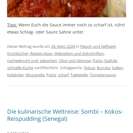
Tipp:
Wenn Euch die Sauce immer noch zu scharf ist, rührt
etwas Schlag- oder Saure Sahne unter.
Dieser Beitrag wurde am
28. März 2024
in
Fleisch und Geflügel
,
Kochbücher, Rezept-Apps, Webseiten und Zeitschriften
,
nachgekocht und -gebacken
,
Obst und Gemüse
,
Pasta, Spätzle
,
schnelle Küche
veröffentlicht. Schlagworte:
'Nduja
,
Burrata
,
Italien
,
Kalabrien
,
Mozzarella
,
Pasta
,
scharf
,
Tagliatelle
,
Tomatensauce
.
Die kulinarische Weltreise: Sombi – Kokos-
Reispudding (Senegal)