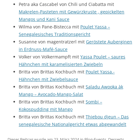
Petra aka Cascabel von Chili und Ciabatta mit
Makrelen-Pasteten mit Gewürzkruste , gepickelten
Mangos und Kani Sauce
Wilma von Pane-Bistecca mit
Poulet Yassa –
Senegalesisches Traditionsgericht
Susanne von magentratzerl mit
Geröstete Auberginen
in Erdnuss-Mafé-Sauce
Volker von Volkermampft mit
Yassa Poulet – saures
Hähnchen mit karamelisierten Zwiebeln
Britta von Brittas Kochbuch mit
Poulet Yassa.-
Hähnchen mit Zwiebelsauce
Britta von Brittas Kochbuch mit
Saladu Awooka àk
Mango – Avocado-Mango-Salat
Britta von Brittas Kochbuch mit
Sombi –
Kokospudding mit Mango
Britta von Brittas Kochbuch mit
Thiebou djeun – Das
senegalesische Nationalgericht etwas abgewandelt
Dieser Beitrag wurde am
23. März 2024
in
Blog-Events
,
Desserts,