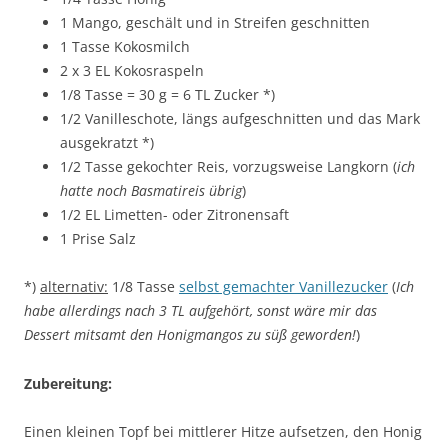
1 Mango, geschält und in Streifen geschnitten
1 Tasse Kokosmilch
2 x 3 EL Kokosraspeln
1/8 Tasse = 30 g = 6 TL Zucker *)
1/2 Vanilleschote, längs aufgeschnitten und das Mark
ausgekratzt *)
1/2 Tasse gekochter Reis, vorzugsweise Langkorn (
ich
hatte noch Basmatireis übrig
)
1/2 EL Limetten- oder Zitronensaft
1 Prise Salz
*)
alternativ:
1/8 Tasse
selbst gemachter Vanillezucker
(
Ich
habe allerdings nach 3 TL aufgehört, sonst wäre mir das
Dessert mitsamt den Honigmangos zu süß geworden!
)
Zubereitung:
Einen kleinen Topf bei mittlerer Hitze aufsetzen, den Honig