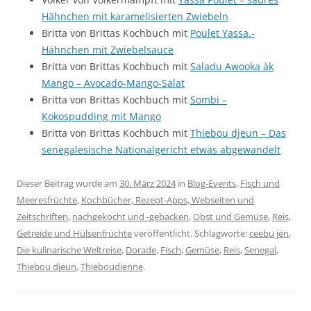
Hähnchen mit karamelisierten Zwiebeln
Britta von Brittas Kochbuch mit
Poulet Yassa.-
Hähnchen mit Zwiebelsauce
Britta von Brittas Kochbuch mit
Saladu Awooka àk
Mango – Avocado-Mango-Salat
Britta von Brittas Kochbuch mit
Sombi –
Kokospudding mit Mango
Britta von Brittas Kochbuch mit
Thiebou djeun – Das
senegalesische Nationalgericht etwas abgewandelt
Dieser Beitrag wurde am
30. März 2024
in
Blog-Events
,
Fisch und
Meeresfrüchte
,
Kochbücher, Rezept-Apps, Webseiten und
Zeitschriften
,
nachgekocht und -gebacken
,
Obst und Gemüse
,
Reis,
Getreide und Hülsenfrüchte
veröffentlicht. Schlagworte:
ceebu jën
,
Die kulinarische Weltreise
,
Dorade
,
Fisch
,
Gemüse
,
Reis
,
Senegal
,
Thiebou djeun
,
Thieboudienne
.