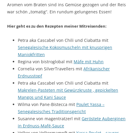
Aromen vom Braten sind ins Gemüse gezogen und der Reis
war schön „tomatig“. Ein rundum gelungenes Essen!
Hier geht es zu den Rezepten meiner Mitreisenden:
Petra aka Cascabel von Chili und Ciabatta mit
Senegalesische Kokosmuscheln mit knusprigen
Maniokfritten
Regina von bistroglobal mit
Màfe mit Huhn
Cornelia von SilverTravellers mit
Afrikanischer
Erdnusstopf
Petra aka Cascabel von Chili und Ciabatta mit
Makrelen-Pasteten mit Gewürzkruste , gepickelten
Mangos und Kani Sauce
Wilma von Pane-Bistecca mit
Poulet Yassa –
Senegalesisches Traditionsgericht
Susanne von magentratzerl mit
Geröstete Auberginen
in Erdnuss-Mafé-Sauce
Volker von Volkermampft mit
Yassa Poulet – saures