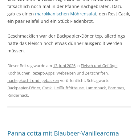
tatsächlich noch mal in der Pfanne nachgebraten. Dazu
gab es einen
marokkanischen Möhrensalat
, den Rest Cacık,
ein paar Falafel und ein Stück Fladenbrot.
Geschmacklich war der Backpapier-Döner top, allerdings
hätte das Fleisch noch etwas dünner ausgerollt werden
müssen.
Dieser Beitrag wurde am
13. Juni 2026
in
Fleisch und Geflügel
,
Kochbücher, Rezept-Apps, Webseiten und Zeitschriften
,
nachgekocht und -gebacken
veröffentlicht. Schlagworte:
Backpapier-Döner
,
Cacık
,
Heißluftfritteuse
,
Lammhack
,
Pommes
,
Rinderhack
.
Panna cotta mit Blaubeer-Vanillearoma