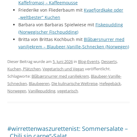
Kaffefromasj – Kaffeemousse
Friederike von Fliederbaum mit
Kvaefjordkake oder
„weltbester“ Kuchen
Barbara von Barbaras Spielwiese mit
Fiskepudding
(Norwegischer Fischpudding)
Britta von Brittas Kochbuch mit
Blåbærsnurrer med
vaniljekrem – Blaubeer-Vanille-Schnecken (Norwegen)
Dieser Beitrag wurde am
5. Juni 2026
in
Blog-Events
,
Desserts,
Kuchen, Plätzchen
,
Vegetarisch und Vegan
veröffentlicht.
Schlagworte:
Blåbærsnurrer med vaniljekrem
,
Blaubeer-Vanille-
Schnecken
,
Blaubeeren
,
Die kulinarische Weltreise
,
Hefegebäck
,
Norwegen
,
Vanillepudding
,
vegetarisch
.
#wirrettenwaszurettenist: Sommersalate –
„Chili sin carne“-Salat