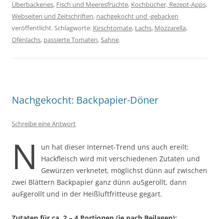
Überbackenes
,
Fisch und Meeresfrüchte
,
Kochbücher, Rezept-Apps,
Webseiten und Zeitschriften
,
nachgekocht und -gebacken
veröffentlicht. Schlagworte:
Kirschtomate
,
Lachs
,
Mozzarella
,
Ofenlachs
,
passierte Tomaten
,
Sahne
.
Nachgekocht: Backpapier-Döner
Schreibe eine Antwort
N
un hat dieser Internet-Trend uns auch ereilt:
Hackfleisch wird mit verschiedenen Zutaten und
Gewürzen verknetet, möglichst dünn auf zwischen
zwei Blättern Backpapier ganz dünn auSgerollt, dann
auFgerollt und in der Heißluftfritteuse gegart.
Zutaten für ca. 2 – 4 Portionen (je nach Beilagen):