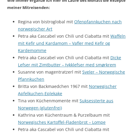
Wie immer ergänze ich hier im Laufe des Monats die Rezepte
meiner Mitreisenden:
Regina von bistroglobal mit
Ofenpfannkuchen nach
norwegischer Art
Petra aka Cascabel von Chili und Ciabatta mit
Waffeln
mit Kefir und Kardamom – Vafler med Kefir og
Kardemomme
Petra aka Cascabel von Chili und Ciabatta mit
Dicke
Lefser mit Zimtbutter – tykklefser med smørkrem
Susanne von magentratzerl mit
Sveler – Norwegische
Pfannkuchen
Britta von Backmaedchen 1967 mit
Norwegischer
Apfelkuchen-Eplekake
Tina von Küchenmomente mit
Suksessterte aus
Norwegen (glutenfrei)
Kathrina von Küchentraum & Purzelbaum mit
Norwegisches Kartoffel-Fladenbrot – Lompe
Petra aka Cascabel von Chili und Ciabatta mit