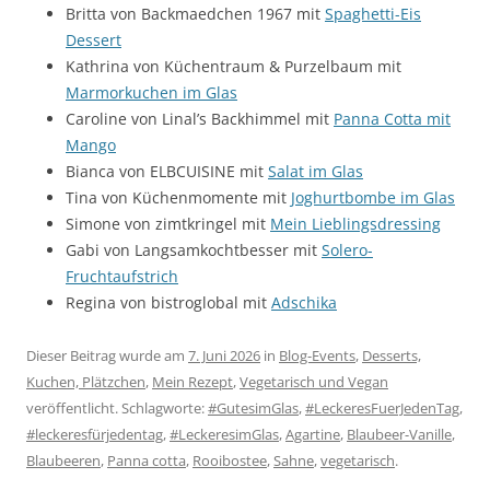
Britta von Backmaedchen 1967 mit
Spaghetti-Eis
Dessert
Kathrina von Küchentraum & Purzelbaum mit
Marmorkuchen im Glas
Caroline von Linal’s Backhimmel mit
Panna Cotta mit
Mango
Bianca von ELBCUISINE mit
Salat im Glas
Tina von Küchenmomente mit
Joghurtbombe im Glas
Simone von zimtkringel mit
Mein Lieblingsdressing
Gabi von Langsamkochtbesser mit
Solero-
Fruchtaufstrich
Regina von bistroglobal mit
Adschika
Dieser Beitrag wurde am
7. Juni 2026
in
Blog-Events
,
Desserts,
Kuchen, Plätzchen
,
Mein Rezept
,
Vegetarisch und Vegan
veröffentlicht. Schlagworte:
#GutesimGlas
,
#LeckeresFuerJedenTag
,
#leckeresfürjedentag
,
#LeckeresimGlas
,
Agartine
,
Blaubeer-Vanille
,
Blaubeeren
,
Panna cotta
,
Rooibostee
,
Sahne
,
vegetarisch
.