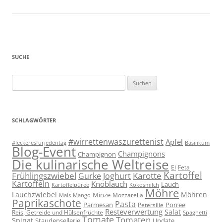
SUCHE
Suchen
nach:
SCHLAGWÖRTER
#wirrettenwaszurettenist
Apfel
#leckeresfürjedentag
Basilikum
Blog-Event
Champignons
Champignon
Die kulinarische Weltreise
Ei
Feta
Kartoffel
Frühlingszwiebel
Karotte
Gurke
Joghurt
Kartoffeln
Knoblauch
Lauch
Kartoffelpüree
Kokosmilch
Möhre
Lauchzwiebel
Möhren
Minze
Mozzarella
Mais
Mango
Paprikaschote
Pasta
Parmesan
Porree
Petersilie
Resteverwertung
Salat
Reis, Getreide und Hülsenfrüchte
Spaghetti
Tomate
Tomaten
Spinat
Staudensellerie
Update