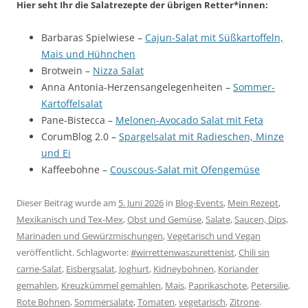
Hier seht Ihr die Salatrezepte der übrigen Retter*innen:
Barbaras Spielwiese –
Cajun-Salat mit Süßkartoffeln,
Mais und Hühnchen
Brotwein –
Nizza Salat
Anna Antonia-Herzensangelegenheiten –
Sommer-
Kartoffelsalat
Pane-Bistecca –
Melonen-Avocado Salat mit Feta
CorumBlog 2.0 –
Spargelsalat mit Radieschen, Minze
und Ei
Kaffeebohne –
Couscous-Salat mit Ofengemüse
Dieser Beitrag wurde am
5. Juni 2026
in
Blog-Events
,
Mein Rezept
,
Mexikanisch und Tex-Mex
,
Obst und Gemüse
,
Salate
,
Saucen, Dips,
Marinaden und Gewürzmischungen
,
Vegetarisch und Vegan
veröffentlicht. Schlagworte:
#wirrettenwaszurettenist
,
Chili sin
carne-Salat
,
Eisbergsalat
,
Joghurt
,
Kidneybohnen
,
Koriander
gemahlen
,
Kreuzkümmel gemahlen
,
Mais
,
Paprikaschote
,
Petersilie
,
Rote Bohnen
,
Sommersalate
,
Tomaten
,
vegetarisch
,
Zitrone
.