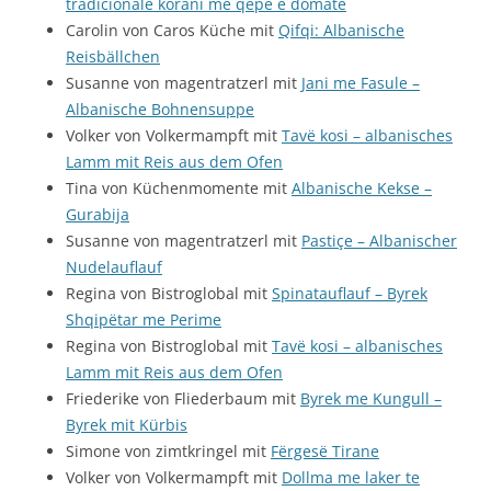
tradicionale korani me qepë e domate
Carolin von Caros Küche mit
Qifqi: Albanische
Reisbällchen
Susanne von magentratzerl mit
Jani me Fasule –
Albanische Bohnensuppe
Volker von Volkermampft mit
Tavë kosi – albanisches
Lamm mit Reis aus dem Ofen
Tina von Küchenmomente mit
Albanische Kekse –
Gurabija
Susanne von magentratzerl mit
Pastiçe – Albanischer
Nudelauflauf
Regina von Bistroglobal mit
Spinatauflauf – Byrek
Shqipëtar me Perime
Regina von Bistroglobal mit
Tavë kosi – albanisches
Lamm mit Reis aus dem Ofen
Friederike von Fliederbaum mit
Byrek me Kungull –
Byrek mit Kürbis
Simone von zimtkringel mit
Fërgesë Tirane
Volker von Volkermampft mit
Dollma me laker te