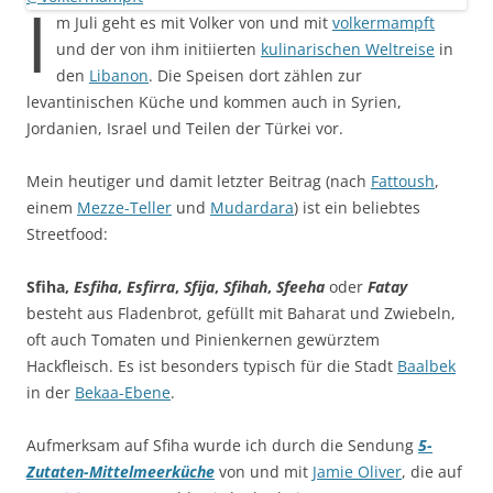
I
m Juli geht es mit Volker von und mit
volkermampft
und der von ihm initiierten
kulinarischen Weltreise
in
den
Libanon
. Die Speisen dort zählen zur
levantinischen Küche und kommen auch in Syrien,
Jordanien, Israel und Teilen der Türkei vor.
Mein heutiger und damit letzter Beitrag (nach
Fattoush
,
einem
Mezze-Teller
und
Mudardara
) ist ein beliebtes
Streetfood:
Sfiha,
Esfiha
,
Esfirra
,
Sfija
,
Sfihah
,
Sfeeha
oder
Fatay
besteht aus Fladenbrot, gefüllt mit Baharat und Zwiebeln,
oft auch Tomaten und Pinienkernen gewürztem
Hackfleisch. Es ist besonders typisch für die Stadt
Baalbek
in der
Bekaa-Ebene
.
Aufmerksam auf Sfiha wurde ich durch die Sendung
5-
Zutaten-Mittelmeerküche
von und mit
Jamie Oliver
, die auf