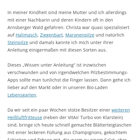
In meiner Kindheit sind meine Mutter und ich allerdings
mit einer Nachbarin und deren Kindern oft in den
Arnsberger Wald gefahren. Christa war quasi spezialisiert
auf
Halimasch
,
Ziegenbart
,
Maronenpilze
und natürlich
Steinpilze
und damals kannte ich mich unter ihrer
Anleitung einigermaßen mit diesen Sorten aus.
Dieses „Wissen unter Anleitung“ ist inzwischen
verschwunden und von irgendwelchen Pilzbestimmungs-
Apps sollte man tunlichst die Finger lassen. Dann gehe ich
lieber auf den Markt oder in unseren Bio-Laden
Lebensgarten
.
Da wir seit ein paar Wochen stolze Besitzer einer
weiteren
Heißluftfritteuse
(neben der VitAir Turbo von Klarstein)
sind, bringe ich heute schnell gemachte Blätterteigtaschen
mit einer leckeren Füllung aus Champignons, gekochtem
Schinken und Erbsen mit, die warm zu einem Salat, aber