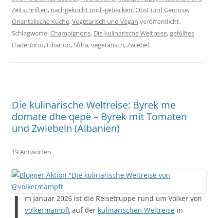
Zeitschriften
,
nachgekocht und -gebacken
,
Obst und Gemüse
,
Orientalische Küche
,
Vegetarisch und Vegan
veröffentlicht.
Schlagworte:
Champignons
,
Die kulinarische Weltreise
,
gefülltes
Fladenbrot
,
Libanon
,
Sfiha
,
vegetarisch
,
Zwiebel
.
Die kulinarische Weltreise: Byrek me
domate dhe qepë – Byrek mit Tomaten
und Zwiebeln (Albanien)
19 Antworten
I
m Januar 2026 ist die Reisetruppe rund um Volker von
volkermampft
auf der
kulinarischen Weltreise
in