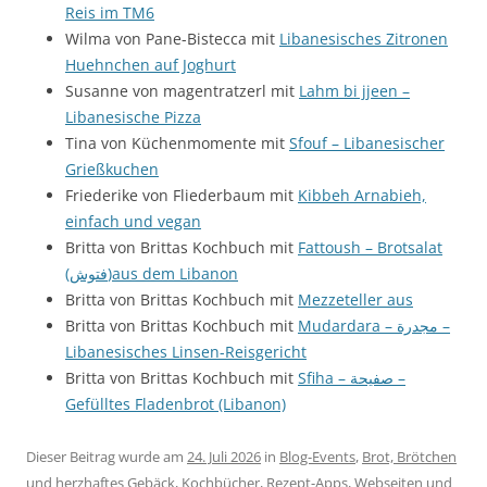
Reis im TM6
Wilma von Pane-Bistecca mit
Libanesisches Zitronen
Huehnchen auf Joghurt
Susanne von magentratzerl mit
Lahm bi jjeen –
Libanesische Pizza
Tina von Küchenmomente mit
Sfouf – Libanesischer
Grießkuchen
Friederike von Fliederbaum mit
Kibbeh Arnabieh,
einfach und vegan
Britta von Brittas Kochbuch mit
Fattoush – Brotsalat
(فتوش)aus dem Libanon
Britta von Brittas Kochbuch mit
Mezzeteller aus
Britta von Brittas Kochbuch mit
Mudardara – مجدرة –
Libanesisches Linsen-Reisgericht
Britta von Brittas Kochbuch mit
Sfiha – صفيحة –
Gefülltes Fladenbrot (Libanon)
Dieser Beitrag wurde am
24. Juli 2026
in
Blog-Events
,
Brot, Brötchen
und herzhaftes Gebäck
,
Kochbücher, Rezept-Apps, Webseiten und