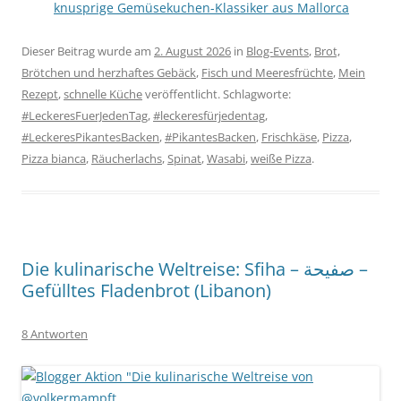
knusprige Gemüsekuchen-Klassiker aus Mallorca
Dieser Beitrag wurde am
2. August 2026
in
Blog-Events
,
Brot,
Brötchen und herzhaftes Gebäck
,
Fisch und Meeresfrüchte
,
Mein
Rezept
,
schnelle Küche
veröffentlicht. Schlagworte:
#LeckeresFuerJedenTag
,
#leckeresfürjedentag
,
#LeckeresPikantesBacken
,
#PikantesBacken
,
Frischkäse
,
Pizza
,
Pizza bianca
,
Räucherlachs
,
Spinat
,
Wasabi
,
weiße Pizza
.
Die kulinarische Weltreise: Sfiha – صفيحة –
Gefülltes Fladenbrot (Libanon)
8 Antworten