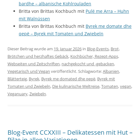
bardhe – albanische Kohlrouladen
Britta von Brittas Kochbuch mit
Pulë me Arra – Huhn
mit Walnüssen
Britta von Brittas Kochbuch mit
Byrek me domate dhe
qepë – Byrek mit Tomaten und Zwiebeln
Dieser Beitrag wurde am
19. Januar 2026
in
Blog-Events
,
Brot,
Brötchen und herzhaftes Gebäck
,
Kochbücher, Rezept-Apps,
Webseiten und Zeitschriften
,
nachgekocht und -gebacken
,
Vegetarisch und Vegan
veröffentlicht. Schlagworte:
Albanien
,
Blätterteig
,
Byrek
,
Byrek me domated dhe qepë
,
Byrek mit
Tomaten und Zwiebeln
,
Die kulinarische Weltreise
,
Tomaten
,
vegan
,
Veganuary
,
Zwiebeln
.
Blog-Event CCXXIII – Delikatessen mit Hut –
Pilze in allen Variationen