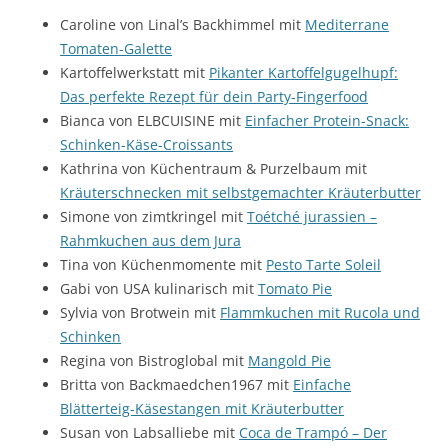
Caroline von Linal’s Backhimmel mit
Mediterrane
Tomaten-Galette
Kartoffelwerkstatt mit
Pikanter Kartoffelgugelhupf:
Das perfekte Rezept für dein Party-Fingerfood
Bianca von ELBCUISINE mit
Einfacher Protein-Snack:
Schinken-Käse-Croissants
Kathrina von Küchentraum & Purzelbaum mit
Kräuterschnecken mit selbstgemachter Kräuterbutter
Simone von zimtkringel mit
Toétché jurassien –
Rahmkuchen aus dem Jura
Tina von Küchenmomente mit
Pesto Tarte Soleil
Gabi von USA kulinarisch mit
Tomato Pie
Sylvia von Brotwein mit
Flammkuchen mit Rucola und
Schinken
Regina von Bistroglobal mit
Mangold Pie
Britta von Backmaedchen1967 mit
Einfache
Blätterteig-Käsestangen mit Kräuterbutter
Susan von Labsalliebe mit
Coca de Trampó – Der