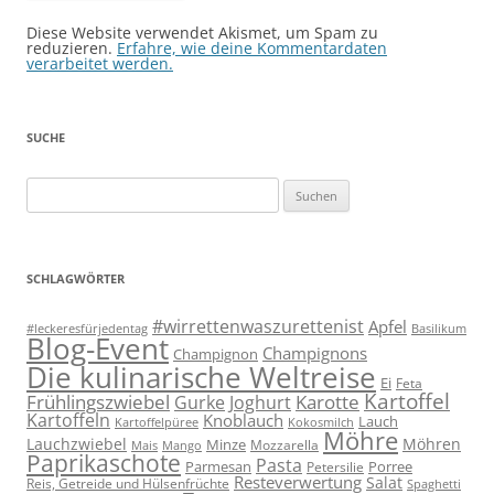
Diese Website verwendet Akismet, um Spam zu
reduzieren.
Erfahre, wie deine Kommentardaten
verarbeitet werden.
SUCHE
Suchen
nach:
SCHLAGWÖRTER
#wirrettenwaszurettenist
Apfel
#leckeresfürjedentag
Basilikum
Blog-Event
Champignons
Champignon
Die kulinarische Weltreise
Ei
Feta
Kartoffel
Frühlingszwiebel
Karotte
Gurke
Joghurt
Kartoffeln
Knoblauch
Lauch
Kartoffelpüree
Kokosmilch
Möhre
Lauchzwiebel
Möhren
Minze
Mozzarella
Mais
Mango
Paprikaschote
Pasta
Parmesan
Porree
Petersilie
Resteverwertung
Salat
Reis, Getreide und Hülsenfrüchte
Spaghetti