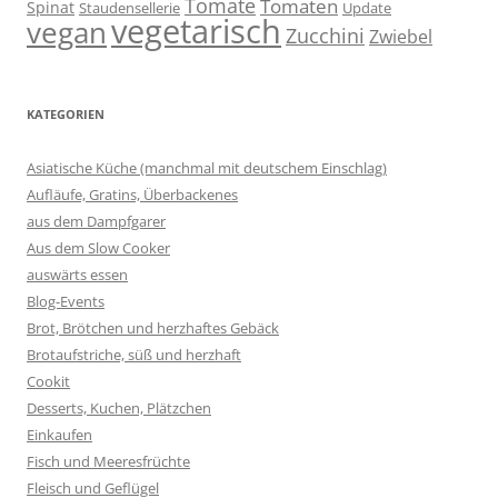
Tomate
Tomaten
Spinat
Staudensellerie
Update
vegetarisch
vegan
Zucchini
Zwiebel
KATEGORIEN
Asiatische Küche (manchmal mit deutschem Einschlag)
Aufläufe, Gratins, Überbackenes
aus dem Dampfgarer
Aus dem Slow Cooker
auswärts essen
Blog-Events
Brot, Brötchen und herzhaftes Gebäck
Brotaufstriche, süß und herzhaft
Cookit
Desserts, Kuchen, Plätzchen
Einkaufen
Fisch und Meeresfrüchte
Fleisch und Geflügel