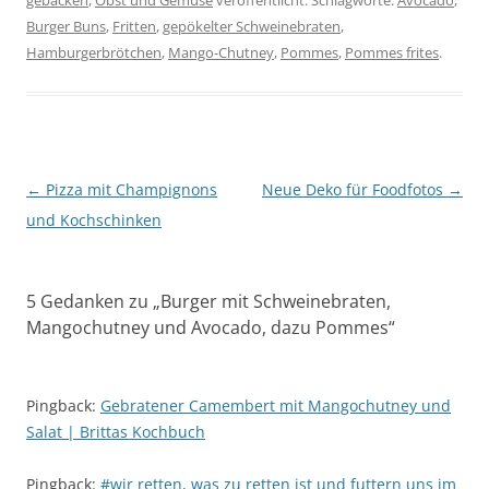
Burger Buns
,
Fritten
,
gepökelter Schweinebraten
,
Hamburgerbrötchen
,
Mango-Chutney
,
Pommes
,
Pommes frites
.
Beitragsnavigation
←
Pizza mit Champignons
Neue Deko für Foodfotos
→
und Kochschinken
5 Gedanken zu „
Burger mit Schweinebraten,
Mangochutney und Avocado, dazu Pommes
“
Pingback:
Gebratener Camembert mit Mangochutney und
Salat | Brittas Kochbuch
Pingback:
#wir retten, was zu retten ist und futtern uns im