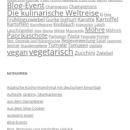
Blog-Event
Champignons
Champignon
Die kulinarische Weltreise
Ei
Feta
Kartoffel
Frühlingszwiebel
Karotte
Gurke
Joghurt
Kartoffeln
Knoblauch
Lauch
Kartoffelpüree
Kokosmilch
Möhre
Lauchzwiebel
Möhren
Minze
Mozzarella
Mais
Mango
Paprikaschote
Pasta
Parmesan
Porree
Petersilie
Resteverwertung
Salat
Reis, Getreide und Hülsenfrüchte
Spaghetti
Tomate
Tomaten
Spinat
Staudensellerie
Update
vegetarisch
vegan
Zucchini
Zwiebel
KATEGORIEN
Asiatische Küche (manchmal mit deutschem Einschlag)
Aufläufe, Gratins, Überbackenes
aus dem Dampfgarer
Aus dem Slow Cooker
auswärts essen
Blog-Events
Brot, Brötchen und herzhaftes Gebäck