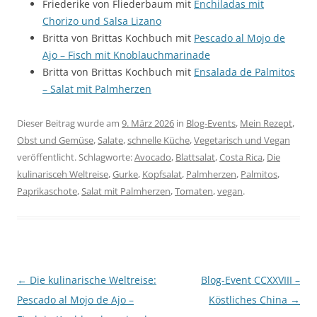
Friederike von Fliederbaum mit
Enchiladas mit
Chorizo und Salsa Lizano
Britta von Brittas Kochbuch mit
Pescado al Mojo de
Ajo – Fisch mit Knoblauchmarinade
Britta von Brittas Kochbuch mit
Ensalada de Palmitos
– Salat mit Palmherzen
Dieser Beitrag wurde am
9. März 2026
in
Blog-Events
,
Mein Rezept
,
Obst und Gemüse
,
Salate
,
schnelle Küche
,
Vegetarisch und Vegan
veröffentlicht. Schlagworte:
Avocado
,
Blattsalat
,
Costa Rica
,
Die
kulinarisceh Weltreise
,
Gurke
,
Kopfsalat
,
Palmherzen
,
Palmitos
,
Paprikaschote
,
Salat mit Palmherzen
,
Tomaten
,
vegan
.
Beitragsnavigation
←
Die kulinarische Weltreise:
Blog-Event CCXXVIII –
Pescado al Mojo de Ajo –
Köstliches China
→