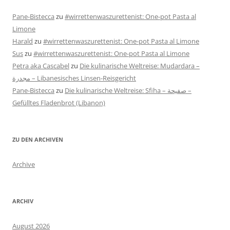
Pane-Bistecca
zu
#wirrettenwaszurettenist: One-pot Pasta al
Limone
Harald
zu
#wirrettenwaszurettenist: One-pot Pasta al Limone
Sus
zu
#wirrettenwaszurettenist: One-pot Pasta al Limone
Petra aka Cascabel
zu
Die kulinarische Weltreise: Mudardara –
مجدرة – Libanesisches Linsen-Reisgericht
Pane-Bistecca
zu
Die kulinarische Weltreise: Sfiha – صفيحة –
Gefülltes Fladenbrot (Libanon)
ZU DEN ARCHIVEN
Archive
ARCHIV
August 2026