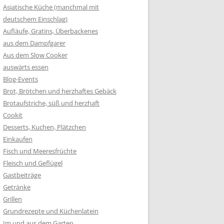
Asiatische Küche (manchmal mit
deutschem Einschlag)
Aufläufe, Gratins, Überbackenes
aus dem Dampfgarer
Aus dem Slow Cooker
auswärts essen
Blog-Events
Brot, Brötchen und herzhaftes Gebäck
Brotaufstriche, süß und herzhaft
Cookit
Desserts, Kuchen, Plätzchen
Einkaufen
Fisch und Meeresfrüchte
Fleisch und Geflügel
Gastbeiträge
Getränke
Grillen
Grundrezepte und Küchenlatein
Im und aus dem Garten