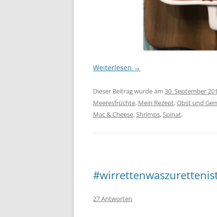
Weiterlesen
→
Dieser Beitrag wurde am
30. September 20
Meeresfrüchte
,
Mein Rezept
,
Obst und Ge
Mac & Cheese
,
Shrimps
,
Spinat
.
#wirrettenwaszurettenist
27 Antworten