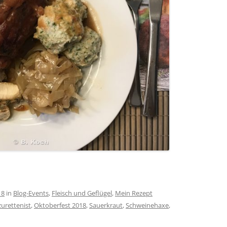
18
in
Blog-Events
,
Fleisch und Geflügel
,
Mein Rezept
urettenist
,
Oktoberfest 2018
,
Sauerkraut
,
Schweinehaxe
,