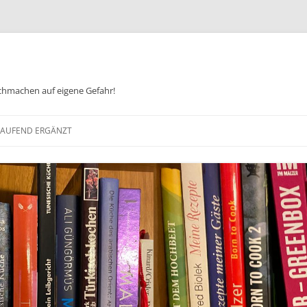
chmachen auf eigene Gefahr!
Zum
Inhalt
 LAUFEND ERGÄNZT
springen