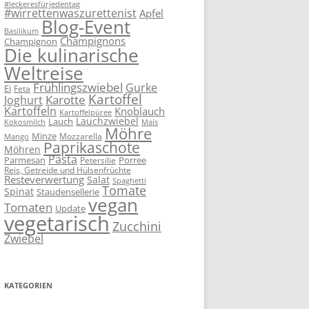
#leckeresfürjedentag
#wirrettenwaszurettenist
Apfel
Blog-Event
Basilikum
Champignons
Champignon
Die kulinarische
Weltreise
Frühlingszwiebel
Gurke
Ei
Feta
Kartoffel
Karotte
Joghurt
Kartoffeln
Knoblauch
Kartoffelpüree
Lauchzwiebel
Lauch
Kokosmilch
Mais
Möhre
Minze
Mozzarella
Mango
Paprikaschote
Möhren
Pasta
Parmesan
Porree
Petersilie
Reis, Getreide und Hülsenfrüchte
Resteverwertung
Salat
Spaghetti
Tomate
Spinat
Staudensellerie
vegan
Tomaten
Update
vegetarisch
Zucchini
Zwiebel
KATEGORIEN