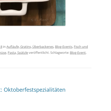
18
in
Aufläufe, Gratins, Überbackenes
,
Blog-Events
,
Fisch und
müse
,
Pasta, Spätzle
veröffentlicht. Schlagworte:
Blog-Event
,
: Oktoberfestspezialitäten