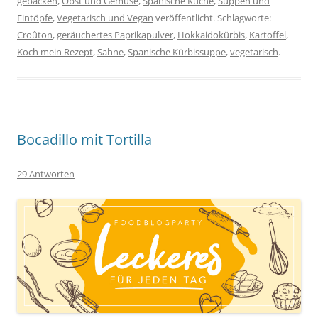
gebacken
,
Obst und Gemüse
,
Spanische Küche
,
Suppen und
Eintöpfe
,
Vegetarisch und Vegan
veröffentlicht. Schlagworte:
Croûton
,
geräuchertes Paprikapulver
,
Hokkaidokürbis
,
Kartoffel
,
Koch mein Rezept
,
Sahne
,
Spanische Kürbissuppe
,
vegetarisch
.
Bocadillo mit Tortilla
29 Antworten