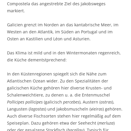
Compostela das angestrebte Ziel des Jakobsweges
markiert.
Galicien grenzt im Norden an das kantabrische Meer, im
Westen an den Atlantik, im Süden an Portugal und im
Osten an Kastilien und Léon und Asturien.
Das Klima ist mild und in den Wintermonaten regenreich,
die Küche dementstprechend:
In den Küstenregionen spiegelt sich die Nähe zum
Atlantischen Ozean wider. Zu den Spezialitäten der
galicischen Küche gehören hier diverse Krusten- und
Schalenweichtiere, zu denen u. a. die Entenmuschel
Pollicipes pollicipes
(galicisch
percebes
), Austern (
ostras
),
Langusten (
lagostas
) und Jakobsmuscheln (
vieiras
) gehören.
Auch diverse Fischsorten stehen hier regelmäßig auf dem
Speiseplan. Dazu gehören etwa der Seehecht (
merluza
)
oder der gesalzene Stockfisch (
bacallau
). Typisch für