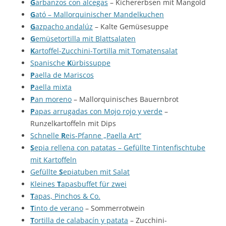
G
arbanzos con alcegas
– Kichererbsen mit Mangold
G
ató – Mallorquinischer Mandelkuchen
G
azpacho andalúz
– Kalte Gemüsesuppe
G
emüsetortilla mit Blattsalaten
K
artoffel-Zucchini-Tortilla mit Tomatensalat
Spanische
K
ürbissuppe
P
aella de Mariscos
P
aella mixta
P
an moreno
– Mallorquinisches Bauernbrot
P
apas arrugadas con Mojo rojo y verde
–
Runzelkartoffeln mit Dips
Schnelle
R
eis-Pfanne „Paella Art“
S
epia rellena con patatas – Gefüllte Tintenfischtube
mit Kartoffeln
Gefüllte
S
epiatuben mit Salat
Kleines
T
apasbuffet für zwei
T
apas, Pinchos & Co.
T
into de verano
– Sommerrotwein
T
ortilla de calabacín y patata
– Zucchini-