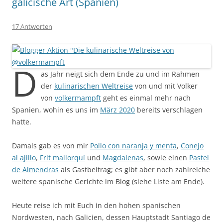
galicische Art (Spanien)
17 Antworten
D
as Jahr neigt sich dem Ende zu und im Rahmen
der
kulinarischen Weltreise
von und mit Volker
von
volkermampft
geht es einmal mehr nach
Spanien, wohin es uns im
März 2020
bereits verschlagen
hatte.
Damals gab es von mir
Pollo con naranja y menta
,
Conejo
al ajillo
,
Frit mallorquí
und
Magdalenas
, sowie einen
Pastel
de Almendras
als Gastbeitrag; es gibt aber noch zahlreiche
weitere spanische Gerichte im Blog (siehe Liste am Ende).
Heute reise ich mit Euch in den hohen spanischen
Nordwesten, nach Galicien, dessen Hauptstadt Santiago de