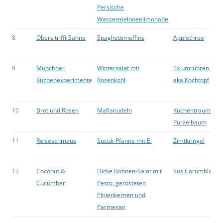
Persische
Wassermelonenlimonade
8
Obers trifft Sahne
Spaghettimuffins
Applethree
9
Münchner
Wintersalat mit
1x umrühren bitte
Küchenexperimente
Rosenkohl
aka Kochtopf
10
Brot und Rosen
Mafianudeln
Küchentraum &
Purzelbaum
11
Reiseschmaus
Sucuk-Pfanne mit Ei
Zimtkringel
12
Coconut &
Dicke Bohnen-Salat mit
Sus Corumblog 2.
Cucumber
Pesto, gerösteten
Pinienkernen und
Parmesan