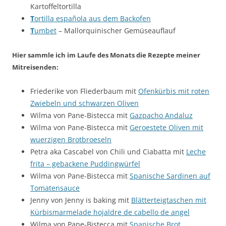
Kartoffeltortilla
T
ortilla española aus dem Backofen
T
umbet
– Mallorquinischer Gemüseauflauf
Hier sammle ich im Laufe des Monats die Rezepte meiner
Mitreisenden:
Friederike von Fliederbaum mit
Ofenkürbis mit roten
Zwiebeln und schwarzen Oliven
Wilma von Pane-Bistecca mit
Gazpacho Andaluz
Wilma von Pane-Bistecca mit
Geroestete Oliven mit
wuerzigen Brotbroeseln
Petra aka Cascabel von Chili und Ciabatta mit
Leche
frita – gebackene Puddingwürfel
Wilma von Pane-Bistecca mit
Spanische Sardinen auf
Tomatensauce
Jenny von Jenny is baking mit
Blätterteigtaschen mit
Kürbismarmelade hojaldre de cabello de angel
Wilma von Pane-Bistecca mit
Spanische Brot