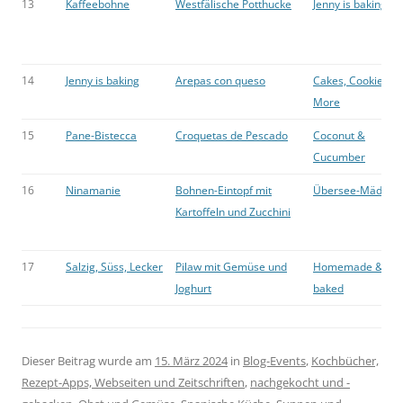
13
Kaffeebohne
Westfälische Potthucke
Jenny is baking
14
Jenny is baking
Arepas con queso
Cakes, Cookies &
More
15
Pane-Bistecca
Croquetas de Pescado
Coconut &
Cucumber
16
Ninamanie
Bohnen-Eintopf mit
Übersee-Mädche
Kartoffeln und Zucchini
17
Salzig, Süss, Lecker
Pilaw mit Gemüse und
Homemade &
Joghurt
baked
Dieser Beitrag wurde am
15. März 2024
in
Blog-Events
,
Kochbücher,
Rezept-Apps, Webseiten und Zeitschriften
,
nachgekocht und -