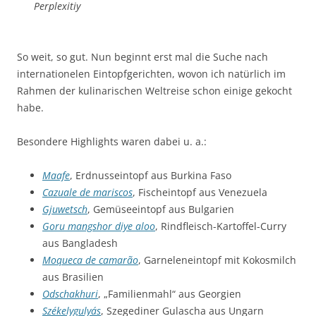
Perplexitiy
So weit, so gut. Nun beginnt erst mal die Suche nach
internationelen Eintopfgerichten, wovon ich natürlich im
Rahmen der kulinarischen Weltreise schon einige gekocht
habe.
Besondere Highlights waren dabei u. a.:
Maafe
, Erdnusseintopf aus Burkina Faso
Cazuale de mariscos
, Fischeintopf aus Venezuela
Gjuwetsch
, Gemüseeintopf aus Bulgarien
Goru mangshor diye aloo
, Rindfleisch-Kartoffel-Curry
aus Bangladesh
Moqueca de camarão
, Garneleneintopf mit Kokosmilch
aus Brasilien
Odschakhuri
, „Familienmahl“ aus Georgien
Székelygulyás
, Szegediner Gulascha aus Ungarn