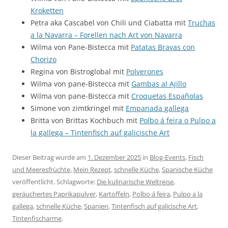
Kroketten
Petra aka Cascabel von Chili und Ciabatta mit
Truchas
a la Navarra – Forellen nach Art von Navarra
Wilma von Pane-Bistecca mit
Patatas Bravas con
Chorizo
Regina von Bistroglobal mit
Polverones
Wilma von pane-Bistecca mit
Gambas al Ajillo
Wilma von pane-Bistecca mit
Croquetas Españolas
Simone von zimtkringel mit
Empanada gallega
Britta von Brittas Kochbuch mit
Polbo á feira o Pulpo a
la gallega – Tintenfisch auf galicische Art
Dieser Beitrag wurde am
1. Dezember 2025
in
Blog-Events
,
Fisch
und Meeresfrüchte
,
Mein Rezept
,
schnelle Küche
,
Spanische Küche
veröffentlicht. Schlagworte:
Die kulinarische Weltreise
,
geräuchertes Paprikapulver
,
Kartoffeln
,
Polbo á feira
,
Pulpo a la
gallega
,
schnelle Küche
,
Spanien
,
Tintenfisch auf galicische Art
,
Tintenfischarme
.