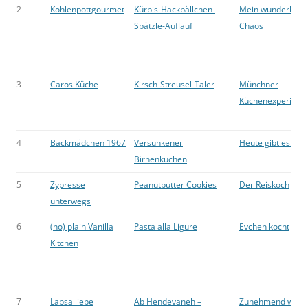
2
Kohlenpottgourmet
Kürbis-Hackbällchen-
Mein wunderbare
Spätzle-Auflauf
Chaos
3
Caros Küche
Kirsch-Streusel-Taler
Münchner
Küchenexperimen
4
Backmädchen 1967
Versunkener
Heute gibt es…
Birnenkuchen
5
Zypresse
Peanutbutter Cookies
Der Reiskoch
unterwegs
6
(no) plain Vanilla
Pasta alla Ligure
Evchen kocht
Kitchen
7
Labsalliebe
Ab Hendevaneh –
Zunehmend wild