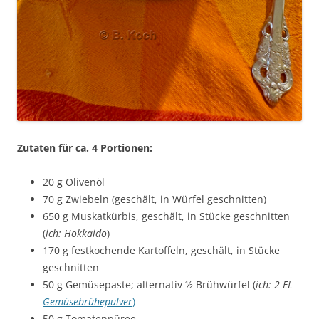
Zutaten für ca. 4 Portionen:
20 g Olivenöl
70 g Zwiebeln (geschält, in Würfel geschnitten)
650 g Muskatkürbis, geschält, in Stücke geschnitten
(
ich: Hokkaido
)
170 g festkochende Kartoffeln, geschält, in Stücke
geschnitten
50 g Gemüsepaste; alternativ ½ Brühwürfel (
ich: 2 EL
Gemüsebrühepulver
)
50 g Tomatenpüree