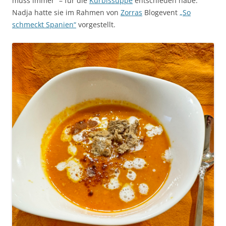
muss immer“ – für die
Kürbissuppe
entschieden habe.
Nadja hatte sie im Rahmen von
Zorras
Blogevent
„So
schmeckt Spanien“
vorgestellt.