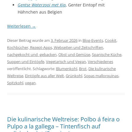
Gentse Waterzooi met Kip
, Genter Eintopf mit
Hähnchen aus Belgien
Weiterlesen
→
Dieser Beitrag wurde am
3. Februar 2026
in
Blog-Events
,
Cookit
,
Kochbücher, Rezept-Apps, Webseiten und Zeitschriften
,
nachgekocht und -gebacken
,
Obst und Gemüse
,
Spanische Küche
,
Suppen und Eintöpfe
,
Vegetarisch und Vegan
,
Verschiedenes
veröffentlicht. Schlagworte:
Blumenkohl
,
Brot
,
Die kulinarische
Weltreise
,
Eintöpfe aus aller Welt
,
Grünkohl
,
Sopas mallorquinas
,
Spitzkohl
,
vegan
.
Die kulinarische Weltreise: Polbo á feira o
Pulpo a la gallega – Tintenfisch auf