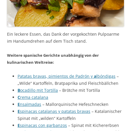
Ein leckere Essen, das Dank der vorgekochten Pulpoarme
im Handumdrehen auf dem Tisch stand.
Weitere spanische Gerichte unabhängig von der
kulinarischen Weltreise:
Patatas bravas, pimientos de Padrón y
a
lbóndigas
–
„Wilde“ Kartoffeln, Bratpaprika und Fleischbällchen
B
ocadillo mit Tortilla
– Brötche mit Tortilla
C
rema catalana
E
nsaïmadas
– Mallorquinische Hefeschnecken
E
spinacas catalanas y patatas bravas
– Katalanischer
Spinat mit „wilden“ Kartoffeln
E
spinacas con garbanzos
– Spinat mit Kichererbsen