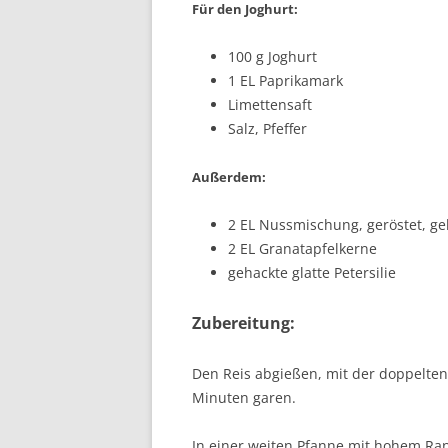
Für den Joghurt:
100 g Joghurt
1 EL Paprikamark
Limettensaft
Salz, Pfeffer
Außerdem:
2 EL Nussmischung, geröstet, ge
2 EL Granatapfelkerne
gehackte glatte Petersilie
Zubereitung:
Den Reis abgießen, mit der doppelt
Minuten garen.
In einer weiten Pfanne mit hohem Ran