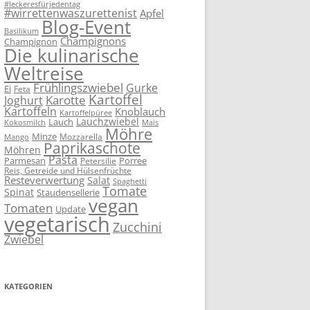
#leckeresfürjedentag
#wirrettenwaszurettenist
Apfel
Blog-Event
Basilikum
Champignons
Champignon
Die kulinarische
Weltreise
Frühlingszwiebel
Gurke
Ei
Feta
Kartoffel
Karotte
Joghurt
Kartoffeln
Knoblauch
Kartoffelpüree
Lauchzwiebel
Lauch
Kokosmilch
Mais
Möhre
Minze
Mozzarella
Mango
Paprikaschote
Möhren
Pasta
Parmesan
Porree
Petersilie
Reis, Getreide und Hülsenfrüchte
Resteverwertung
Salat
Spaghetti
Tomate
Spinat
Staudensellerie
vegan
Tomaten
Update
vegetarisch
Zucchini
Zwiebel
KATEGORIEN