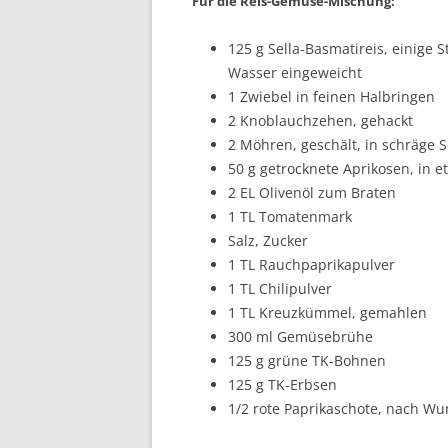
Für die Reis-Gemüse-Mischung:
125 g Sella-Basmatireis, einige
Wasser eingeweicht
1 Zwiebel in feinen Halbringen
2 Knoblauchzehen, gehackt
2 Möhren, geschält, in schräge 
50 g getrocknete Aprikosen, in e
2 EL Olivenöl zum Braten
1 TL Tomatenmark
Salz, Zucker
1 TL Rauchpaprikapulver
1 TL Chilipulver
1 TL Kreuzkümmel, gemahlen
300 ml Gemüsebrühe
125 g grüne TK-Bohnen
125 g TK-Erbsen
1/2 rote Paprikaschote, nach Wu