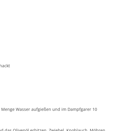
hackt
en Menge Wasser aufgießen und im Dampfgarer 10
d das Olivenöl erhitzen, Zwiebel, Knoblauch, Möhren