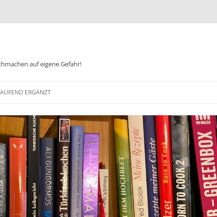
chmachen auf eigene Gefahr!
Zum
Inhalt
 LAUFEND ERGÄNZT
springen