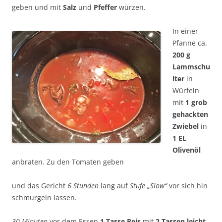
geben und mit
Salz
und
Pfeffer
würzen.
In einer
Pfanne ca.
200 g
Lammschu
lter
in
Würfeln
mit
1 grob
gehackten
Zwiebel
in
1 EL
Olivenöl
anbraten. Zu den Tomaten geben
und das Gericht
6 Stunden
lang auf
Stufe „Slow“
vor sich hin
schmurgeln lassen.
30 Minuten
vor dem Essen
1 Tasse Reis
mit
2 Tassen leicht