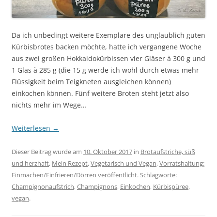
Da ich unbedingt weitere Exemplare des unglaublich guten
Kürbisbrotes backen möchte, hatte ich vergangene Woche
aus zwei großen Hokkaidokürbissen vier Gläser à 300 g und
1 Glas à 285 g (die 15 g werde ich wohl durch etwas mehr
Flüssigkeit beim Teigkneten ausgleichen können)
einkochen können. Fünf weitere Broten steht jetzt also
nichts mehr im Wege…
Weiterlesen
→
Dieser Beitrag wurde am
10. Oktober 2017
in
Brotaufstriche, süß
und herzhaft
,
Mein Rezept
,
Vegetarisch und Vegan
,
Vorratshaltung:
Einmachen/Einfrieren/Dörren
veröffentlicht. Schlagworte:
Champignonaufstrich
,
Champignons
,
Einkochen
,
Kürbispüree
,
vegan
.