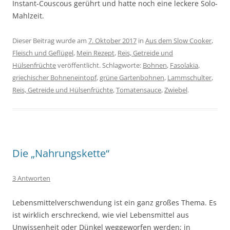
Instant-Couscous gerührt und hatte noch eine leckere Solo-
Mahlzeit.
Dieser Beitrag wurde am
7. Oktober 2017
in
Aus dem Slow Cooker
,
Fleisch und Geflügel
,
Mein Rezept
,
Reis, Getreide und
Hülsenfrüchte
veröffentlicht. Schlagworte:
Bohnen
,
Fasolakia
,
griechischer Bohneneintopf
,
grüne Gartenbohnen
,
Lammschulter
,
Reis, Getreide und Hülsenfrüchte
,
Tomatensauce
,
Zwiebel
.
Die „Nahrungskette“
3 Antworten
Lebensmittelverschwendung ist ein ganz großes Thema. Es
ist wirklich erschreckend, wie viel Lebensmittel aus
Unwissenheit oder Dünkel weggeworfen werden; in