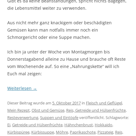
Gibt es da keine Beanstandungen, spricht nichts dagegen,
die Lebensmittel weiter zu verwenden.
Aus nicht mehr ganz knackigem oder beschädigten
Gemüsen kann man notfalls immer noch ein
Schmorgericht oder eine Suppe machen.
Ich bin ja unter der Woche von Montagmorgen bis
Donnerstagabend alleine zu Hause und brauche oft Reste
vom Wochenende auf. So eine „Nahrungskette“ will ich
Euch mal zeigen:
Weiterlesen
→
Dieser Beitrag wurde am
5. Oktober 2017
in
Fleisch und Geflügel
,
Mein Rezept
,
Obst und Gemüse
,
Reis, Getreide und Hülsenfrüchte
,
Resteverwertung
,
Suppen und Eintöpfe
veröffentlicht. Schlagworte:
Ei
,
Getreide und Hülsenfrüchte
,
Hähnchenbrust
,
Hokkaido
,
Kürbispüree
,
Kürbissuppe
,
Möhre
,
Paprikaschote
,
Pizzateig
,
Reis,