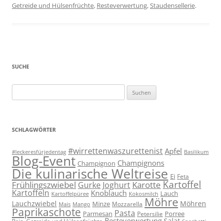
Getreide und Hülsenfrüchte
,
Resteverwertung
,
Staudensellerie
.
SUCHE
Suchen
nach:
SCHLAGWÖRTER
#wirrettenwaszurettenist
Apfel
#leckeresfürjedentag
Basilikum
Blog-Event
Champignons
Champignon
Die kulinarische Weltreise
Ei
Feta
Kartoffel
Frühlingszwiebel
Karotte
Gurke
Joghurt
Kartoffeln
Knoblauch
Lauch
Kartoffelpüree
Kokosmilch
Möhre
Lauchzwiebel
Möhren
Minze
Mozzarella
Mais
Mango
Paprikaschote
Pasta
Parmesan
Porree
Petersilie
Resteverwertung
Salat
Reis, Getreide und Hülsenfrüchte