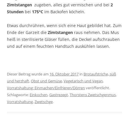
Zimtstangen
zugeben, alles gut vermischen und bei
2
Stunden
bei
175°C
im Backofen köcheln.
Etwas durchrühren, wenn sich eine Haut gebildet hat. Zum
Ende der Garzeit die
Zimtstangen
raus nehmen. Das Mus
heiß in sterilisierte Gläser füllen, die Deckel aufschrauben
und auf einem feuchten Handtuch auskühlen lassen.
Dieser Beitrag wurde am
16. Oktober 2017
in
Brotaufstriche, süß
und herzhaft
,
Obst und Gemüse
,
Vegetarisch und Vegan
,
Vorratshaltung: Einmachen/Einfrieren/Dörren
veröffentlicht.
Schlagworte:
Einkochen
,
Gastrezept
,
Thorstens Zwetschgenmus
,
Vorratshaltung
,
Zwetschge
.