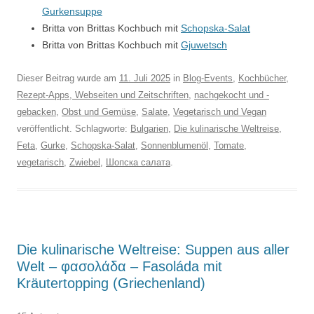
Gurkensuppe
Britta von Brittas Kochbuch mit
Schopska-Salat
Britta von Brittas Kochbuch mit
Gjuwetsch
Dieser Beitrag wurde am
11. Juli 2025
in
Blog-Events
,
Kochbücher,
Rezept-Apps, Webseiten und Zeitschriften
,
nachgekocht und -
gebacken
,
Obst und Gemüse
,
Salate
,
Vegetarisch und Vegan
veröffentlicht. Schlagworte:
Bulgarien
,
Die kulinarische Weltreise
,
Feta
,
Gurke
,
Schopska-Salat
,
Sonnenblumenöl
,
Tomate
,
vegetarisch
,
Zwiebel
,
Шопска салата
.
Die kulinarische Weltreise: Suppen aus aller
Welt – φασολάδα – Fasoláda mit
Kräutertopping (Griechenland)