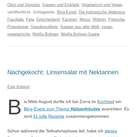
Obst und Gemüse
,
Suppen und Eintöpfe
,
Vegetarisch und Vegan
veröffentlicht. Schlagworte:
Blog-Event
,
Die kulinarische Weltreise
,
Fasoláda
,
Feta
,
Griechenland
,
Karotten
,
Minze
,
Möhren
,
Petersilie
,
Pinienkerne
,
Staudensellerie
,
Suppen aus aller Welt
,
vegan
,
vegetarische
,
Weiße Bohnen
,
Weiße-Bohnen-Suppe
.
Nachgekocht: Linsensalat mit Nektarinen
Eine Antwort
B
is Mitte August durfte ich bei Zorra im
Kochtopf
ein
Blog-Event zum Thema
Hülsenfrüchte
ausrichten. Es
sind
31 tolle Rezepte
zusammengekommen.
Schon während die Teilnahmephase lief, habe ich
dieses