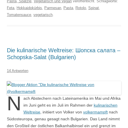
Pasta, Spätzle
,
Vegetarisch und Vegan
veröffentlicht. Schlagworte:
Feta
,
Hokkaidokürbis
,
Parmesan
,
Pasta
,
Rotolo
,
Spinat
,
Tomatensauce
,
vegetarisch
.
Die kulinarische Weltreise: Шопска салата –
Schopska-Salat (Bulgarien)
14 Antworten
N
ach Abstechern nach Lateinamerika im Mai und Afrika
im Juni geht es im Juli im Rahmen der
kulinarischen
Weltreise
, initiiert von Volker von
volkermampft
nach
Südosteuropa, genau gesagt nach Bulgarien. Das Land nimmt
den Großteil der östlichen Balkanhalbinsel ein und grenzt im