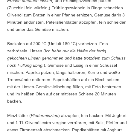
Erbsen auftauen lassen
) und Frühlingszwiebeln putzen.
(Zucchini fein würfeln,) Frühlingszwiebeln in Ringe schneiden.
Olivenöl zum Braten in einer Pfanne erhitzen, Gemüse darin 3
Minuten andünsten. Petersilienblätter abzupfen, fein schneiden
und unter das Gemüse mischen.
Backofen auf 200 °C (Umluft 180 °C) vorheizen. Feta
zerbröseln. Linsen (
Ich habe nur die Hälfte der fertig
gekochten Linsen genommen und hatte trotzdem zum Schluss
noch Füllung übrig.
), Gemüse und Essig in einer Schüssel
mischen. Paprika putzen, längs halbieren, Kerne und weiße
Trennwände entfernen. Paprikahälften auf ein Blech setzen,
mit der Linsen-Gemüse-Mischung füllen, mit Feta bestreuen
und im heißen Ofen auf der mittleren Schiene 20 Minuten
backen.
Minzblätter (
Pfefferminztee
) abzupfen, fein hacken. Mit Joghurt
und 1 TL Olivenöl extra vergine verrühren, mit Salz, Pfeffer und
etwas Zitronensaft abschmecken. Paprikahälften mit Joghurt