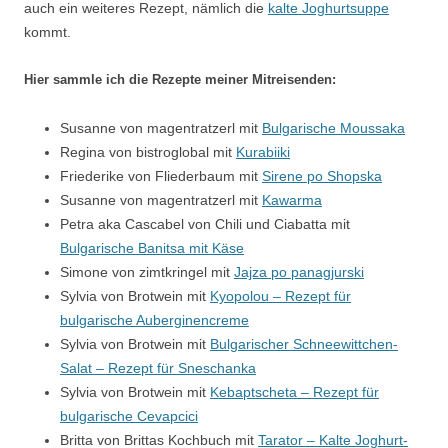
auch ein weiteres Rezept, nämlich die
kalte Joghurtsuppe
kommt.
Hier sammle ich die Rezepte meiner Mitreisenden:
Susanne von magentratzerl mit
Bulgarische Moussaka
Regina von bistroglobal mit
Kurabiiki
Friederike von Fliederbaum mit
Sirene po Shopska
Susanne von magentratzerl mit
Kawarma
Petra aka Cascabel von Chili und Ciabatta mit
Bulgarische Banitsa mit Käse
Simone von zimtkringel mit
Jajza po panagjurski
Sylvia von Brotwein mit
Kyopolou – Rezept für
bulgarische Auberginencreme
Sylvia von Brotwein mit
Bulgarischer Schneewittchen-
Salat – Rezept für Sneschanka
Sylvia von Brotwein mit
Kebaptscheta – Rezept für
bulgarische Cevapcici
Britta von Brittas Kochbuch mit
Tarator – Kalte Joghurt-