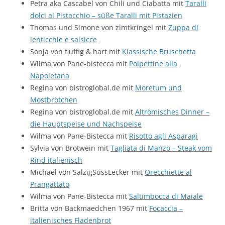
Petra aka Cascabel von Chili und Ciabatta mit
Taralli
dolci al Pistacchio – süße Taralli mit Pistazien
Thomas und Simone von zimtkringel mit
Zuppa di
lenticchie e salsicce
Sonja von fluffig & hart mit
Klassische Bruschetta
Wilma von Pane-bistecca mit
Polpettine alla
Napoletana
Regina von bistroglobal.de mit
Moretum und
Mostbrötchen
Regina von bistroglobal.de mit
Altrömisches Dinner –
die Hauptspeise und Nachspeise
Wilma von Pane-Bistecca mit
Risotto agli Asparagi
Sylvia von Brotwein mit
Tagliata di Manzo – Steak vom
Rind italienisch
Michael von SalzigSüssLecker mit
Orecchiette al
Prangattato
Wilma von Pane-Bistecca mit
Saltimbocca di Maiale
Britta von Backmaedchen 1967 mit
Focaccia –
italienisches Fladenbrot