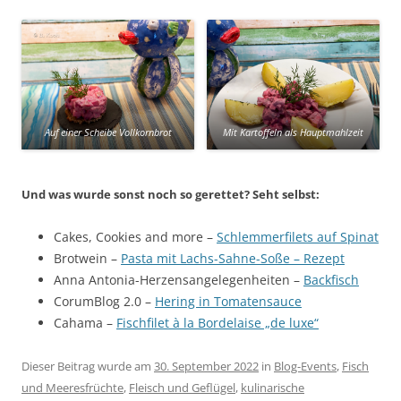
Auf einer Scheibe Vollkornbrot
Mit Kartoffeln als Hauptmahlzeit
Und was wurde sonst noch so gerettet? Seht selbst:
Cakes, Cookies and more –
Schlemmerfilets auf Spinat
Brotwein –
Pasta mit Lachs-Sahne-Soße – Rezept
Anna Antonia-Herzensangelegenheiten –
Backfisch
CorumBlog 2.0 –
Hering in Tomatensauce
Cahama –
Fischfilet à la Bordelaise „de luxe“
Dieser Beitrag wurde am
30. September 2022
in
Blog-Events
,
Fisch
und Meeresfrüchte
,
Fleisch und Geflügel
,
kulinarische