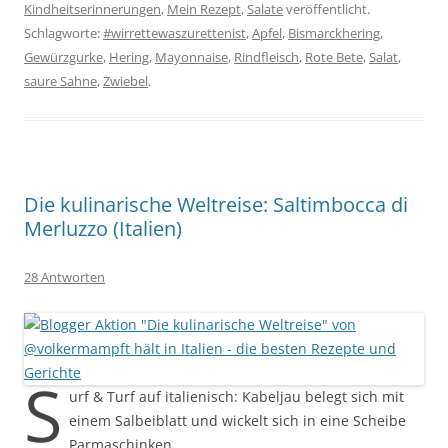
Kindheitserinnerungen
,
Mein Rezept
,
Salate
veröffentlicht.
Schlagworte:
#wirrettewaszurettenist
,
Apfel
,
Bismarckhering
,
Gewürzgurke
,
Hering
,
Mayonnaise
,
Rindfleisch
,
Rote Bete
,
Salat
,
saure Sahne
,
Zwiebel
.
Die kulinarische Weltreise: Saltimbocca di
Merluzzo (Italien)
28 Antworten
S
urf & Turf auf italienisch: Kabeljau belegt sich mit
einem Salbeiblatt und wickelt sich in eine Scheibe
Parmaschinken.