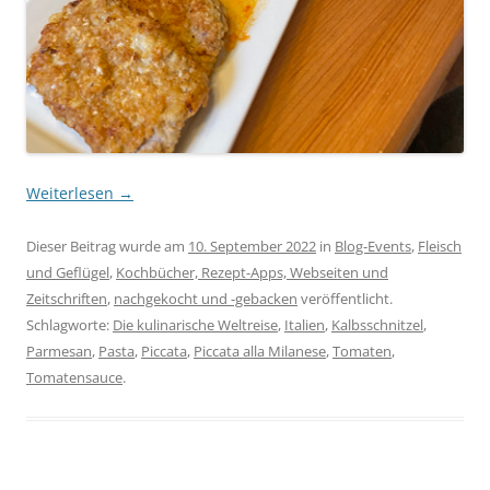
Weiterlesen
→
Dieser Beitrag wurde am
10. September 2022
in
Blog-Events
,
Fleisch
und Geflügel
,
Kochbücher, Rezept-Apps, Webseiten und
Zeitschriften
,
nachgekocht und -gebacken
veröffentlicht.
Schlagworte:
Die kulinarische Weltreise
,
Italien
,
Kalbsschnitzel
,
Parmesan
,
Pasta
,
Piccata
,
Piccata alla Milanese
,
Tomaten
,
Tomatensauce
.