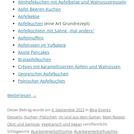
Almhefekuchen mit Apfelbelag und Walnussstreuseln
Apfel-Beeren-Kuchen
Apfelkekse
Apfelkuchen
(eine Art Grundrezept)
Apfelküchlein mit Sahne „mal anders“
Apfelmuffins
Apfelrosen im Yufkateig
Apple Pancakes
Bratapfelkuchen
Crêpes mit karamellisierten Äpfeln und Walnüssen
Georgischer Apfelkuchen
Polnischer Apfelkuchen
Weiterlesen
→
Dieser Beitrag wurde am
4. September 2022
in
Blog-Events
,
Desserts, Kuchen, Plätzchen
,
Im und aus dem Garten
,
Mein Rezept
,
Obst und Gemüse
,
Vegetarisch und Vegan
veröffentlicht.
Schlagworte:
#LeckereHerbstfrüchte
,
#LeckereHerbstfruechte
,