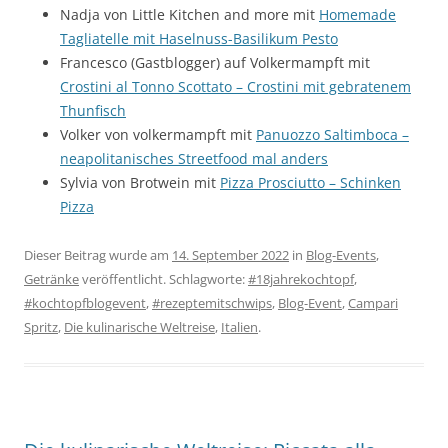
Nadja von Little Kitchen and more mit
Homemade
Tagliatelle mit Haselnuss-Basilikum Pesto
Francesco (Gastblogger) auf Volkermampft mit
Crostini al Tonno Scottato – Crostini mit gebratenem
Thunfisch
Volker von volkermampft mit
Panuozzo Saltimboca –
neapolitanisches Streetfood mal anders
Sylvia von Brotwein mit
Pizza Prosciutto – Schinken
Pizza
Dieser Beitrag wurde am
14. September 2022
in
Blog-Events
,
Getränke
veröffentlicht. Schlagworte:
#18jahrekochtopf
,
#kochtopfblogevent
,
#rezeptemitschwips
,
Blog-Event
,
Campari
Spritz
,
Die kulinarische Weltreise
,
Italien
.