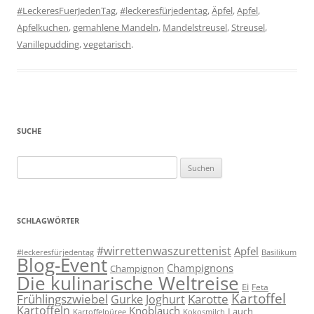
#LeckeresFuerJedenTag
,
#leckeresfürjedentag
,
Äpfel
,
Apfel
,
Apfelkuchen
,
gemahlene Mandeln
,
Mandelstreusel
,
Streusel
,
Vanillepudding
,
vegetarisch
.
SUCHE
Suchen
nach:
SCHLAGWÖRTER
#wirrettenwaszurettenist
Apfel
#leckeresfürjedentag
Basilikum
Blog-Event
Champignons
Champignon
Die kulinarische Weltreise
Ei
Feta
Kartoffel
Frühlingszwiebel
Karotte
Gurke
Joghurt
Kartoffeln
Knoblauch
Lauch
Kartoffelpüree
Kokosmilch