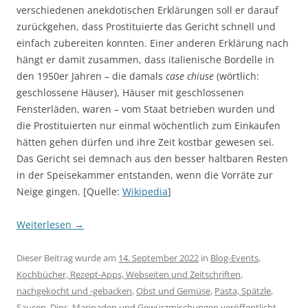
verschiedenen anekdotischen Erklärungen soll er darauf
zurückgehen, dass Prostituierte das Gericht schnell und
einfach zubereiten konnten. Einer anderen Erklärung nach
hängt er damit zusammen, dass italienische Bordelle in
den 1950er Jahren – die damals
case chiuse
(wörtlich:
geschlossene Häuser), Häuser mit geschlossenen
Fensterläden, waren – vom Staat betrieben wurden und
die Prostituierten nur einmal wöchentlich zum Einkaufen
hätten gehen dürfen und ihre Zeit kostbar gewesen sei.
Das Gericht sei demnach aus den besser haltbaren Resten
in der Speisekammer entstanden, wenn die Vorräte zur
Neige gingen. [Quelle:
Wikipedia
]
Weiterlesen
→
Dieser Beitrag wurde am
14. September 2022
in
Blog-Events
,
Kochbücher, Rezept-Apps, Webseiten und Zeitschriften
,
nachgekocht und -gebacken
,
Obst und Gemüse
,
Pasta, Spätzle
,
Saucen, Dips, Marinaden und Gewürzmischungen
veröffentlicht.