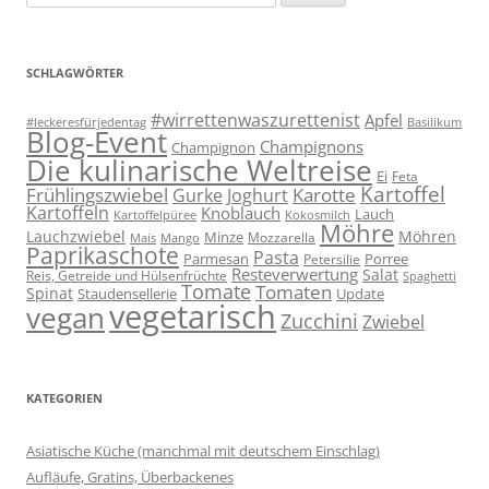
nach:
SCHLAGWÖRTER
#wirrettenwaszurettenist
Apfel
#leckeresfürjedentag
Basilikum
Blog-Event
Champignons
Champignon
Die kulinarische Weltreise
Ei
Feta
Kartoffel
Frühlingszwiebel
Karotte
Gurke
Joghurt
Kartoffeln
Knoblauch
Lauch
Kartoffelpüree
Kokosmilch
Möhre
Lauchzwiebel
Möhren
Minze
Mozzarella
Mais
Mango
Paprikaschote
Pasta
Parmesan
Porree
Petersilie
Resteverwertung
Salat
Reis, Getreide und Hülsenfrüchte
Spaghetti
Tomate
Tomaten
Spinat
Staudensellerie
Update
vegetarisch
vegan
Zucchini
Zwiebel
KATEGORIEN
Asiatische Küche (manchmal mit deutschem Einschlag)
Aufläufe, Gratins, Überbackenes