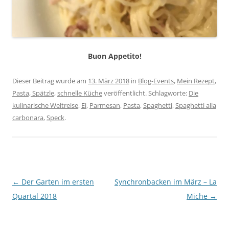
Buon Appetito!
Dieser Beitrag wurde am
13. März 2018
in
Blog-Events
,
Mein Rezept
,
Pasta, Spätzle
,
schnelle Küche
veröffentlicht. Schlagworte:
Die
kulinarische Weltreise
,
Ei
,
Parmesan
,
Pasta
,
Spaghetti
,
Spaghetti alla
carbonara
,
Speck
.
Beitragsnavigation
←
Der Garten im ersten
Synchronbacken im März – La
Quartal 2018
Miche
→