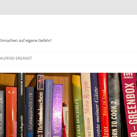
chmachen auf eigene Gefahr!
Zum
Inhalt
 LAUFEND ERGÄNZT
springen