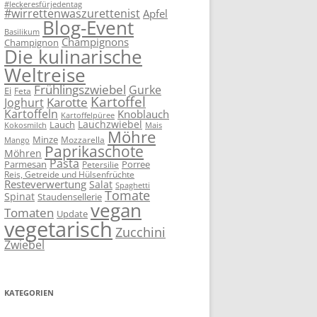
#leckeresfürjedentag
#wirrettenwaszurettenist
Apfel
Blog-Event
Basilikum
Champignons
Champignon
Die kulinarische
Weltreise
Frühlingszwiebel
Gurke
Ei
Feta
Kartoffel
Karotte
Joghurt
Kartoffeln
Knoblauch
Kartoffelpüree
Lauchzwiebel
Lauch
Kokosmilch
Mais
Möhre
Minze
Mozzarella
Mango
Paprikaschote
Möhren
Pasta
Parmesan
Porree
Petersilie
Reis, Getreide und Hülsenfrüchte
Resteverwertung
Salat
Spaghetti
Tomate
Spinat
Staudensellerie
vegan
Tomaten
Update
vegetarisch
Zucchini
Zwiebel
KATEGORIEN