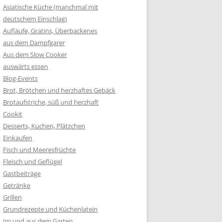
Asiatische Küche (manchmal mit
deutschem Einschlag)
Aufläufe, Gratins, Überbackenes
aus dem Dampfgarer
Aus dem Slow Cooker
auswärts essen
Blog-Events
Brot, Brötchen und herzhaftes Gebäck
Brotaufstriche, süß und herzhaft
Cookit
Desserts, Kuchen, Plätzchen
Einkaufen
Fisch und Meeresfrüchte
Fleisch und Geflügel
Gastbeiträge
Getränke
Grillen
Grundrezepte und Küchenlatein
Im und aus dem Garten