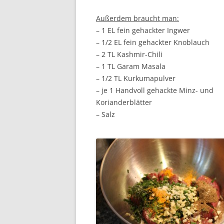
Außerdem braucht man:
– 1 EL fein gehackter Ingwer
– 1/2 EL fein gehackter Knoblauch
– 2 TL Kashmir-Chili
– 1 TL Garam Masala
– 1/2 TL Kurkumapulver
– je 1 Handvoll gehackte Minz- und
Korianderblätter
– Salz