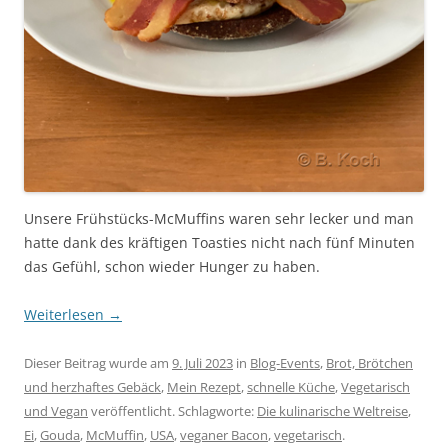
Unsere Frühstücks-McMuffins waren sehr lecker und man
hatte dank des kräftigen Toasties nicht nach fünf Minuten
das Gefühl, schon wieder Hunger zu haben.
Weiterlesen
→
Dieser Beitrag wurde am
9. Juli 2023
in
Blog-Events
,
Brot, Brötchen
und herzhaftes Gebäck
,
Mein Rezept
,
schnelle Küche
,
Vegetarisch
und Vegan
veröffentlicht. Schlagworte:
Die kulinarische Weltreise
,
Ei
,
Gouda
,
McMuffin
,
USA
,
veganer Bacon
,
vegetarisch
.