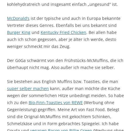
kohlehydratreich und insgesamt einfach „ungesund“ ist.
McDonald’s
ist der typische und auch in Europa bekannte
Vertreter dieses Genres. Ebenfalls bei uns bekannt sind
Burger King
und
Kentucky Fried Chicken
. Bei allen habe
auch ich schon gegessen, aber je älter ich werde, desto
weniger schmeckt mir das Zeug.
Der GöGa schwärmt von den Frühstücks-McMuffins, die ich
überhaupt nicht mag. Also außer ich mache sie selber.
Sie bestehen aus English Muffins bzw. Toasties, die man
super selber machen
kann, außer man möchte die Küche
wegen der sommerlichen Hitze unbedingt meiden. So habe
ich zu den
Bio-Finn-Toasties von REWE
(Werbung ohne
Gegenleistung) gegriffen. Meine Art von Fast Food. Belegt
sind die Orignal-McMuffins mit gekochtem Schinken,
Schmelzkäse und in Form gebrachtes Spiegelei. Ich habe
Gouda und
veganen Bacon von Billie Green
(Werbung ohne