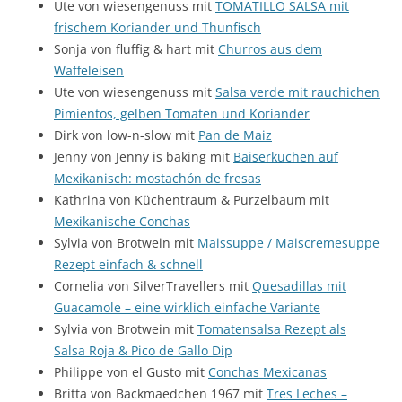
Ute von wiesengenuss mit
TOMATILLO SALSA mit
frischem Koriander und Thunfisch
Sonja von fluffig & hart mit
Churros aus dem
Waffeleisen
Ute von wiesengenuss mit
Salsa verde mit rauchichen
Pimientos, gelben Tomaten und Koriander
Dirk von low-n-slow mit
Pan de Maiz
Jenny von Jenny is baking mit
Baiserkuchen auf
Mexikanisch: mostachón de fresas
Kathrina von Küchentraum & Purzelbaum mit
Mexikanische Conchas
Sylvia von Brotwein mit
Maissuppe / Maiscremesuppe
Rezept einfach & schnell
Cornelia von SilverTravellers mit
Quesadillas mit
Guacamole – eine wirklich einfache Variante
Sylvia von Brotwein mit
Tomatensalsa Rezept als
Salsa Roja & Pico de Gallo Dip
Philippe von el Gusto mit
Conchas Mexicanas
Britta von Backmaedchen 1967 mit
Tres Leches –