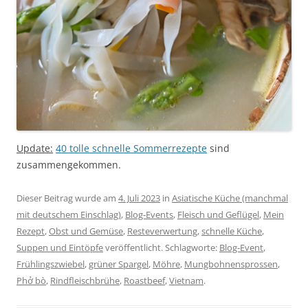
Update:
40 tolle schnelle Sommerrezepte
sind
zusammengekommen.
Dieser Beitrag wurde am
4. Juli 2023
in
Asiatische Küche (manchmal
mit deutschem Einschlag)
,
Blog-Events
,
Fleisch und Geflügel
,
Mein
Rezept
,
Obst und Gemüse
,
Resteverwertung
,
schnelle Küche
,
Suppen und Eintöpfe
veröffentlicht. Schlagworte:
Blog-Event
,
Frühlingszwiebel
,
grüner Spargel
,
Möhre
,
Mungbohnensprossen
,
Phở bò
,
Rindfleischbrühe
,
Roastbeef
,
Vietnam
.