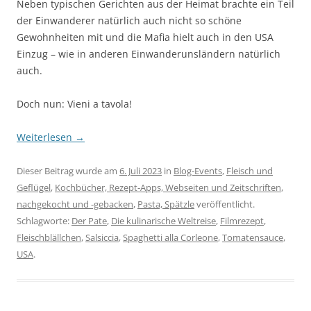
Neben typischen Gerichten aus der Heimat brachte ein Teil
der Einwanderer natürlich auch nicht so schöne
Gewohnheiten mit und die Mafia hielt auch in den USA
Einzug – wie in anderen Einwanderunsländern natürlich
auch.
Doch nun: Vieni a tavola!
Weiterlesen
→
Dieser Beitrag wurde am
6. Juli 2023
in
Blog-Events
,
Fleisch und
Geflügel
,
Kochbücher, Rezept-Apps, Webseiten und Zeitschriften
,
nachgekocht und -gebacken
,
Pasta, Spätzle
veröffentlicht.
Schlagworte:
Der Pate
,
Die kulinarische Weltreise
,
Filmrezept
,
Fleischblällchen
,
Salsiccia
,
Spaghetti alla Corleone
,
Tomatensauce
,
USA
.