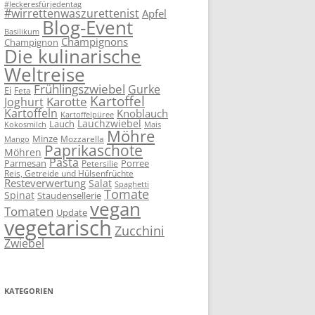
#leckeresfürjedentag
#wirrettenwaszurettenist
Apfel
Blog-Event
Basilikum
Champignons
Champignon
Die kulinarische
Weltreise
Frühlingszwiebel
Gurke
Ei
Feta
Kartoffel
Karotte
Joghurt
Kartoffeln
Knoblauch
Kartoffelpüree
Lauchzwiebel
Lauch
Kokosmilch
Mais
Möhre
Minze
Mozzarella
Mango
Paprikaschote
Möhren
Pasta
Parmesan
Porree
Petersilie
Reis, Getreide und Hülsenfrüchte
Resteverwertung
Salat
Spaghetti
Tomate
Spinat
Staudensellerie
vegan
Tomaten
Update
vegetarisch
Zucchini
Zwiebel
KATEGORIEN