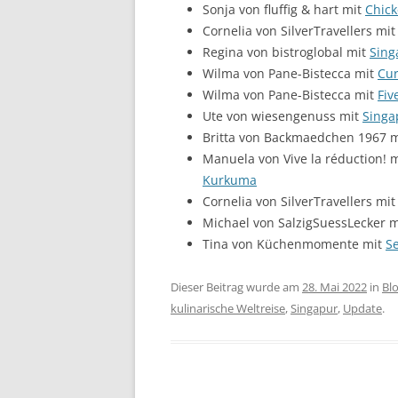
Sonja von fluffig & hart mit
Chick
Cornelia von SilverTravellers mi
Regina von bistroglobal mit
Sing
Wilma von Pane-Bistecca mit
Cur
Wilma von Pane-Bistecca mit
Fiv
Ute von wiesengenuss mit
Singa
Britta von Backmaedchen 1967 
Manuela von Vive la réduction! 
Kurkuma
Cornelia von SilverTravellers mi
Michael von SalzigSuessLecker 
Tina von Küchenmomente mit
S
Dieser Beitrag wurde am
28. Mai 2022
in
Bl
kulinarische Weltreise
,
Singapur
,
Update
.