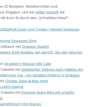
ibe 32 Rezepten, Reiseberichten und
us Singapur. Lest bei
Volker mampft
die
ollt Euch fix durch den „Schnelldurchlauf“:
t
SINGAPUR Essen und Trinken (+Rezept Singapore
goreng Singapore-Style
rzelbaum mit
Singapur Nudeln
gapore Style Noodles, ein Gericht, das den falschen
mit
Strawberry Mousse Jelly Cake
 Ciabatta mit
Gedämpfter Klebreis nach Hokkien-Art
t
Afternoon Tea – ein stilvolles Erlebnis in Singapur
mit
Chicken Satay & Nasi Impit
-Asem Daging
 Ciabatta mit
Freestyle-Spare Ribs mit scharfer
li
Garnelencurry mit Ananas