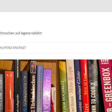
chmachen auf eigene Gefahr!
Zum
Inhalt
 LAUFEND ERGÄNZT
springen