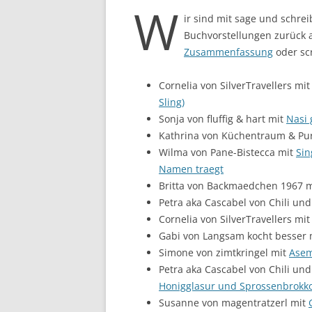
W
ir sind mit sage und schre
Buchvorstellungen zurück a
Zusammenfassung
oder scr
Cornelia von SilverTravellers mi
Sling)
Sonja von fluffig & hart mit
Nasi 
Kathrina von Küchentraum & Pu
Wilma von Pane-Bistecca mit
Sin
Namen traegt
Britta von Backmaedchen 1967 
Petra aka Cascabel von Chili und
Cornelia von SilverTravellers mi
Gabi von Langsam kocht besser 
Simone von zimtkringel mit
Asem
Petra aka Cascabel von Chili und
Honigglasur und Sprossenbrokko
Susanne von magentratzerl mit