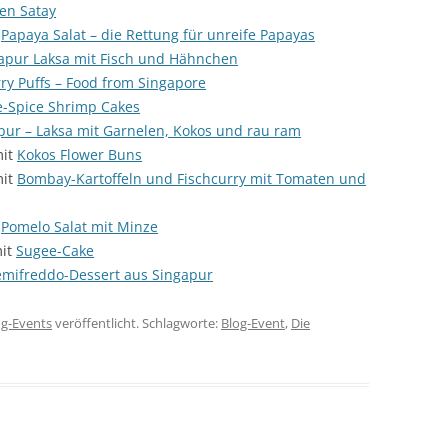
en Satay
t
Papaya Salat – die Rettung für unreife Papayas
apur Laksa mit Fisch und Hähnchen
ry Puffs – Food from Singapore
e-Spice Shrimp Cakes
pur – Laksa mit Garnelen, Kokos und rau ram
mit
Kokos Flower Buns
mit
Bombay-Kartoffeln und Fischcurry mit Tomaten und
t
Pomelo Salat mit Minze
mit
Sugee-Cake
emifreddo-Dessert aus Singapur
og-Events
veröffentlicht. Schlagworte:
Blog-Event
,
Die