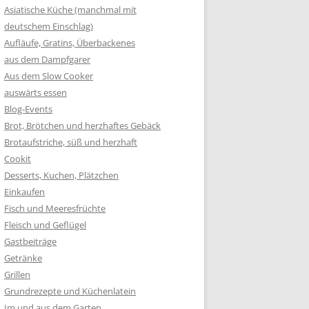
Asiatische Küche (manchmal mit
deutschem Einschlag)
Aufläufe, Gratins, Überbackenes
aus dem Dampfgarer
Aus dem Slow Cooker
auswärts essen
Blog-Events
Brot, Brötchen und herzhaftes Gebäck
Brotaufstriche, süß und herzhaft
Cookit
Desserts, Kuchen, Plätzchen
Einkaufen
Fisch und Meeresfrüchte
Fleisch und Geflügel
Gastbeiträge
Getränke
Grillen
Grundrezepte und Küchenlatein
Im und aus dem Garten