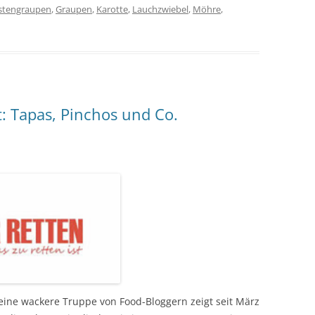
stengraupen
,
Graupen
,
Karotte
,
Lauchzwiebel
,
Möhre
,
: Tapas, Pinchos und Co.
leine wackere Truppe von Food-Bloggern zeigt seit März