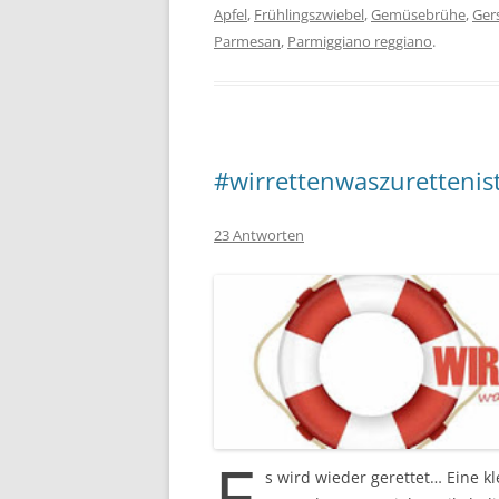
Apfel
,
Frühlingszwiebel
,
Gemüsebrühe
,
Ger
Parmesan
,
Parmiggiano reggiano
.
#wirrettenwaszurettenist
23 Antworten
E
s wird wieder gerettet… Eine k