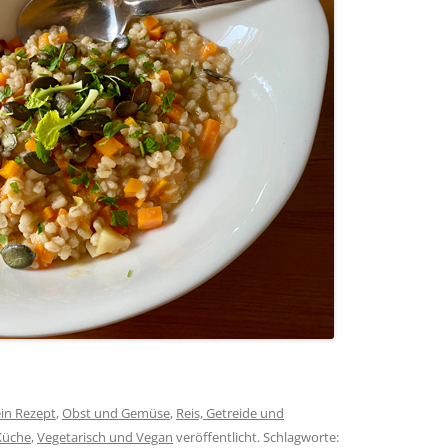
in Rezept
,
Obst und Gemüse
,
Reis, Getreide und
Küche
,
Vegetarisch und Vegan
veröffentlicht. Schlagworte: