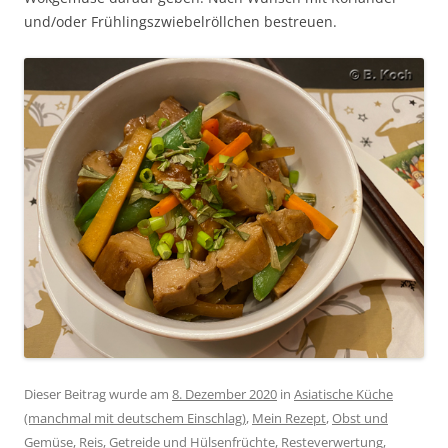
und/oder Frühlingszwiebelröllchen bestreuen.
Dieser Beitrag wurde am
8. Dezember 2020
in
Asiatische Küche
(manchmal mit deutschem Einschlag)
,
Mein Rezept
,
Obst und
Gemüse
,
Reis, Getreide und Hülsenfrüchte
,
Resteverwertung
,