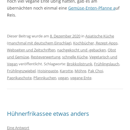
noch viel vegane Ente übrig hatten, gab es am
übernächten noch einmal eine
Gemüse-Enten-Pfanne a
uf
Reis.
Dieser Beitrag wurde am
8. Dezember 2020
in
Asiatische Küche
(manchmal mit deutschem Einschlag)
,
Kochbücher, Rezept-Apps,
Webseiten und Zeitschriften
,
nachgekocht und -gebacken
,
Obst
und Gemüse
,
Resteverwertung
,
schnelle Küche
,
Vegetarisch und
Vegan
veröffentlicht. Schlagworte:
Brokkolistrunk
,
Frühlingslauch
,
Frühlingszwiebel
,
Hoisinpaste
,
Karotte
,
Möhre
,
Pak Choi
,
Paprikaschote
,
Pfannkuchen
,
vegan
,
vegane Ente
.
Hühnerfrikassee etwas anders
Eine Antwort