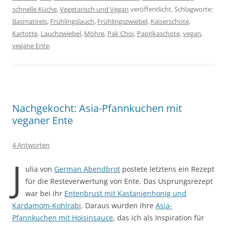
schnelle Küche
,
Vegetarisch und Vegan
veröffentlicht. Schlagworte:
Basmatireis
,
Frühlingslauch
,
Frühlingszwiebel
,
Kaiserschote
,
Kartotte
,
Lauchzwiebel
,
Möhre
,
Pak Choi
,
Paprikaschote
,
vegan
,
vegane Ente
.
Nachgekocht: Asia-Pfannkuchen mit
veganer Ente
4 Antworten
J
ulia von
German Abendbrot
postete letztens ein Rezept
für die Resteverwertung von Ente. Das Usprungsrezept
war bei ihr
Entenbrust mit Kastanienhonig und
Kardamom-Kohlrabi
. Daraus wurden ihre
Asia-
Pfannkuchen mit Hoisinsauce
, das ich als Inspiration für