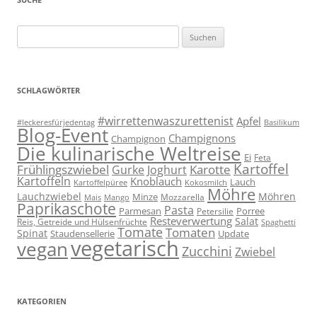
Suchen
nach:
SCHLAGWÖRTER
#wirrettenwaszurettenist
Apfel
#leckeresfürjedentag
Basilikum
Blog-Event
Champignons
Champignon
Die kulinarische Weltreise
Ei
Feta
Kartoffel
Frühlingszwiebel
Karotte
Gurke
Joghurt
Kartoffeln
Knoblauch
Lauch
Kartoffelpüree
Kokosmilch
Möhre
Lauchzwiebel
Möhren
Minze
Mozzarella
Mais
Mango
Paprikaschote
Pasta
Parmesan
Porree
Petersilie
Resteverwertung
Salat
Reis, Getreide und Hülsenfrüchte
Spaghetti
Tomate
Tomaten
Spinat
Staudensellerie
Update
vegetarisch
vegan
Zucchini
Zwiebel
KATEGORIEN