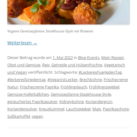
Vegane Gemüsepfanne Steakhouse-Style mit Rotwein
Weiterlesen
→
Dieser Beitrag wurde am
1. Mai 2022
in
Blog-Events
,
Mein Rezept
,
Obst und Gemüse
,
Reis, Getreide und Hülsenfrüchte
,
Vegetarisch
und Vegan
veröffentlicht. Schlagworte:
#LeckeresFuerJedenTag
,
#leckeresfürjedentag
,
#VeganIstLecker
,
Brechbohne
,
Frischecreme
Natur
,
Frischecreme Paprika
,
Frühlingslauch
,
Frühlingszwiebel
,
Gemüse-Haferbällchen
,
Gemüsepfanne Steakhouse-Style
,
geräuchertes Paprikapulver
,
Kidneybohne
,
Koriandergrün
,
Korianderpulver
,
Kreuzkümmel
,
Lauchzwiebel
,
Mais
,
Paprikaschote
,
Süßkartoffel
,
vegan
.