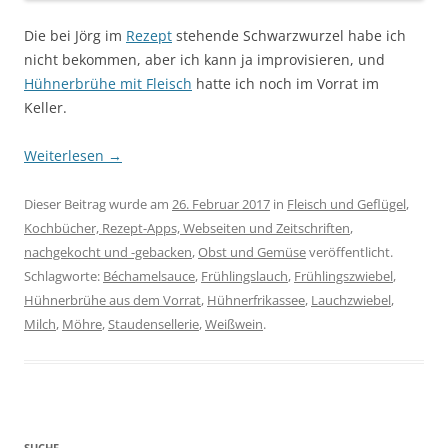
Die bei Jörg im
Rezept
stehende Schwarzwurzel habe ich
nicht bekommen, aber ich kann ja improvisieren, und
Hühnerbrühe mit Fleisch
hatte ich noch im Vorrat im
Keller.
Weiterlesen
→
Dieser Beitrag wurde am
26. Februar 2017
in
Fleisch und Geflügel
,
Kochbücher, Rezept-Apps, Webseiten und Zeitschriften
,
nachgekocht und -gebacken
,
Obst und Gemüse
veröffentlicht.
Schlagworte:
Béchamelsauce
,
Frühlingslauch
,
Frühlingszwiebel
,
Hühnerbrühe aus dem Vorrat
,
Hühnerfrikassee
,
Lauchzwiebel
,
Milch
,
Möhre
,
Staudensellerie
,
Weißwein
.
SUCHE