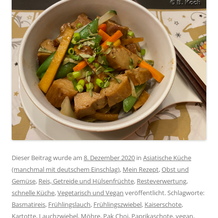
Dieser Beitrag wurde am
8. Dezember 2020
in
Asiatische Küche
(manchmal mit deutschem Einschlag)
,
Mein Rezept
,
Obst und
Gemüse
,
Reis, Getreide und Hülsenfrüchte
,
Resteverwertung
,
schnelle Küche
,
Vegetarisch und Vegan
veröffentlicht. Schlagworte:
Basmatireis
,
Frühlingslauch
,
Frühlingszwiebel
,
Kaiserschote
,
Kartotte
,
Lauchzwiebel
,
Möhre
,
Pak Choi
,
Paprikaschote
,
vegan
,