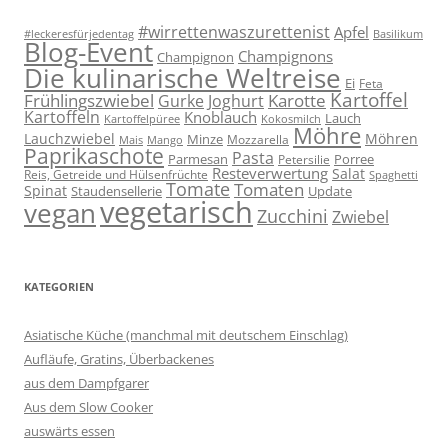
#wirrettenwaszurettenist
Apfel
#leckeresfürjedentag
Basilikum
Blog-Event
Champignons
Champignon
Die kulinarische Weltreise
Ei
Feta
Kartoffel
Frühlingszwiebel
Karotte
Gurke
Joghurt
Kartoffeln
Knoblauch
Lauch
Kartoffelpüree
Kokosmilch
Möhre
Lauchzwiebel
Möhren
Minze
Mozzarella
Mais
Mango
Paprikaschote
Pasta
Parmesan
Porree
Petersilie
Resteverwertung
Salat
Reis, Getreide und Hülsenfrüchte
Spaghetti
Tomate
Tomaten
Spinat
Staudensellerie
Update
vegetarisch
vegan
Zucchini
Zwiebel
KATEGORIEN
Asiatische Küche (manchmal mit deutschem Einschlag)
Aufläufe, Gratins, Überbackenes
aus dem Dampfgarer
Aus dem Slow Cooker
auswärts essen