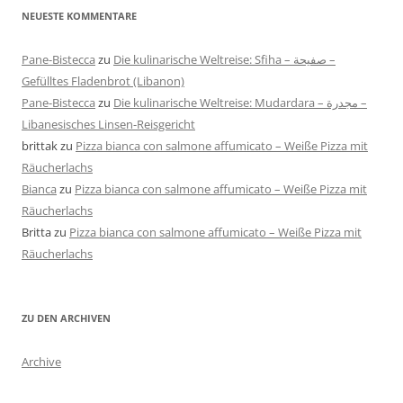
NEUESTE KOMMENTARE
Pane-Bistecca
zu
Die kulinarische Weltreise: Sfiha – صفيحة –
Gefülltes Fladenbrot (Libanon)
Pane-Bistecca
zu
Die kulinarische Weltreise: Mudardara – مجدرة –
Libanesisches Linsen-Reisgericht
brittak
zu
Pizza bianca con salmone affumicato – Weiße Pizza mit
Räucherlachs
Bianca
zu
Pizza bianca con salmone affumicato – Weiße Pizza mit
Räucherlachs
Britta
zu
Pizza bianca con salmone affumicato – Weiße Pizza mit
Räucherlachs
ZU DEN ARCHIVEN
Archive