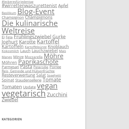
#leckeresfürjedentag
#wirrettenwaszurettenist
Apfel
Blog-Event
Basilikum
Champignons
Champignon
Die kulinarische
Weltreise
Frühlingszwiebel
Gurke
Ei
Feta
Kartoffel
Karotte
Joghurt
Kartoffeln
Knoblauch
Kartoffelpüree
Lauchzwiebel
Lauch
Kokosmilch
Mais
Möhre
Minze
Mozzarella
Mango
Paprikaschote
Möhren
Pasta
Parmesan
Porree
Petersilie
Reis, Getreide und Hülsenfrüchte
Resteverwertung
Salat
Spaghetti
Tomate
Spinat
Staudensellerie
vegan
Tomaten
Update
vegetarisch
Zucchini
Zwiebel
KATEGORIEN