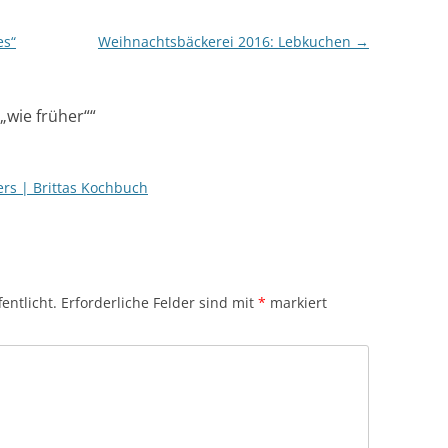
es“
Weihnachtsbäckerei 2016: Lebkuchen
→
„wie früher“
“
rs | Brittas Kochbuch
entlicht.
Erforderliche Felder sind mit
*
markiert