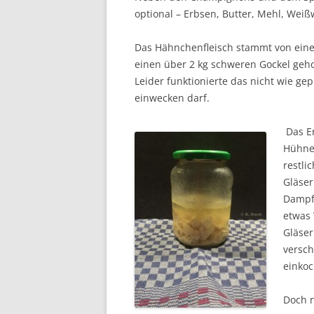
optional – Erbsen, Butter, Mehl, Wei
Das Hähnchenfleisch stammt von eine
einen über 2 kg schweren Gockel gehol
Leider funktionierte das nicht wie ge
einwecken darf.
Das En
Hühne
restli
Gläser
Dampfg
etwas 
Gläser
versch
einkoc
Doch n