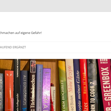
chmachen auf eigene Gefahr!
Zum
Inhalt
 LAUFEND ERGÄNZT
springen