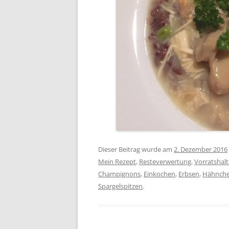
Dieser Beitrag wurde am
2. Dezember 2016
Mein Rezept
,
Resteverwertung
,
Vorratshal
Champignons
,
Einkochen
,
Erbsen
,
Hähnche
Spargelspitzen
.