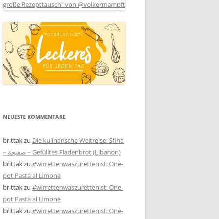
NEUESTE KOMMENTARE
brittak
zu
Die kulinarische Weltreise: Sfiha
– صفيحة – Gefülltes Fladenbrot (Libanon)
brittak
zu
#wirrettenwaszurettenist: One-
pot Pasta al Limone
brittak
zu
#wirrettenwaszurettenist: One-
pot Pasta al Limone
brittak
zu
#wirrettenwaszurettenist: One-