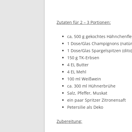
Zutaten für 2 – 3 Portionen:
ca, 500 g gekochtes Hähnchenfle
1 Dose/Glas Champignons (natürl
1 Dose/Glas Spargelspitzen (dito
150 g TK-Erbsen
4 EL Butter
4 EL Mehl
100 ml Weißwein
ca. 300 ml Hühnerbrühe
Salz, Pfeffer, Muskat
ein paar Spritzer Zitronensaft
Petersilie als Deko
Zubereitung: