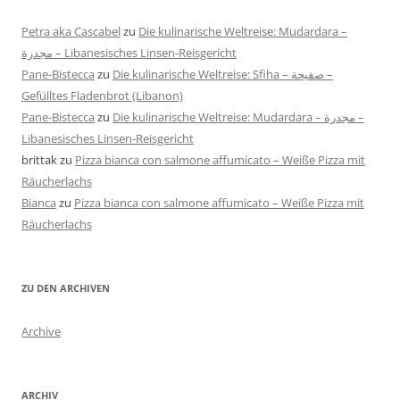
Petra aka Cascabel
zu
Die kulinarische Weltreise: Mudardara –
مجدرة – Libanesisches Linsen-Reisgericht
Pane-Bistecca
zu
Die kulinarische Weltreise: Sfiha – صفيحة –
Gefülltes Fladenbrot (Libanon)
Pane-Bistecca
zu
Die kulinarische Weltreise: Mudardara – مجدرة –
Libanesisches Linsen-Reisgericht
brittak
zu
Pizza bianca con salmone affumicato – Weiße Pizza mit
Räucherlachs
Bianca
zu
Pizza bianca con salmone affumicato – Weiße Pizza mit
Räucherlachs
ZU DEN ARCHIVEN
Archive
ARCHIV