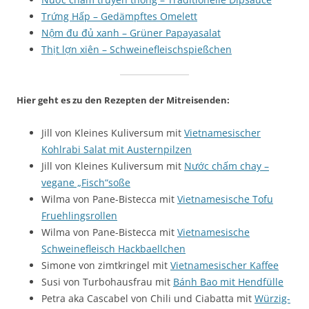
Trứng Hấp – Gedämpftes Omelett
Nộm đu đủ xanh – Grüner Papayasalat
Thịt lợn xiên – Schweinefleischspießchen
Hier geht es zu den Rezepten der Mitreisenden:
Jill von Kleines Kuliversum mit
Vietnamesischer
Kohlrabi Salat mit Austernpilzen
Jill von Kleines Kuliversum mit
Nước chấm chay –
vegane „Fisch“soße
Wilma von Pane-Bistecca mit
Vietnamesische Tofu
Fruehlingsrollen
Wilma von Pane-Bistecca mit
Vietnamesische
Schweinefleisch Hackbaellchen
Simone von zimtkringel mit
Vietnamesischer Kaffee
Susi von Turbohausfrau mit
Bánh Bao mit Hendfülle
Petra aka Cascabel von Chili und Ciabatta mit
Würzig-