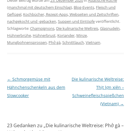
Dieser Beitrag wurde am
25. Dezember 2020
in
Asiatische Küche
(manchmal mit deutschem Einschlag)
,
Blog-Events
,
Fleisch und
Geflügel
,
Kochbücher, Rezept-Apps, Webseiten und Zeitschriften
,
nachgekocht und -gebacken
,
Suppen und Eintöpfe
veröffentlicht.
Schlagworte:
Champignons
,
Die kulinarische Weltreis
,
Glasnudeln
,
Hühnerbrühe
,
Hühnerbrust
,
Koriander
,
Minze
,
Mungbohnensprossen
,
Phở gà
,
Schnittlauch
,
Vietnam
.
Beitragsnavigation
←
Schmorgemüse mit
Die kulinarische Weltreise:
Hähnchenschenkeln aus dem
Thịt lợn xiên –
Slowcooker
Schweinefleischspießchen
(Vietnam)
→
23 Gedanken zu „
Die kulinarische Weltreise: Phở gà –