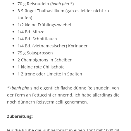
70 g Reisnudeln (
banh pho
*)
3 Stängel Thaibasilikum (gab es leider nicht zu
kaufen)
1/2 kleine Frühlingszwiebel
1/4 Bd. Minze
1/4 Bd. Schnittlauch
1/4 Bd. (vietnamesischer) Korinader
75 g Sojasprossen
2 Champignons in Scheiben
1 kleine rote Chilischote
1 Zitrone oder Limette in Spalten
*)
banh pho
sind eigentlich flache dünne Reisnudeln, von
der Form an Fettuccini erinnernd. Ich habe allerdings die
noch dünnern Reisvermicelli genommen.
Zubereitung:
Für die Brühe
die Hühnerbrust in einen Topf mit 1000 ml