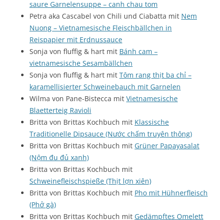
saure Garnelensuppe – canh chau tom
Petra aka Cascabel von Chili und Ciabatta mit
Nem
Nuong – Vietnamesische Fleischbällchen in
Reispapier mit Erdnussauce
Sonja von fluffig & hart mit
Bánh cam –
vietnamesische Sesambällchen
Sonja von fluffig & hart mit
Tôm rang thịt ba chỉ –
karamellisierter Schweinebauch mit Garnelen
Wilma von Pane-Bistecca mit
Vietnamesische
Blaetterteig Ravioli
Britta von Brittas Kochbuch mit
Klassische
Traditionelle Dipsauce (Nước chấm truyên thông)
Britta von Brittas Kochbuch mit
Grüner Papayasalat
(Nộm đu đủ xanh)
Britta von Brittas Kochbuch mit
Schweinefleischspieße (Thịt lợn xiên)
Britta von Brittas Kochbuch mit
Pho mit Hühnerfleisch
(Phở gà)
Britta von Brittas Kochbuch mit
Gedämpftes Omelett