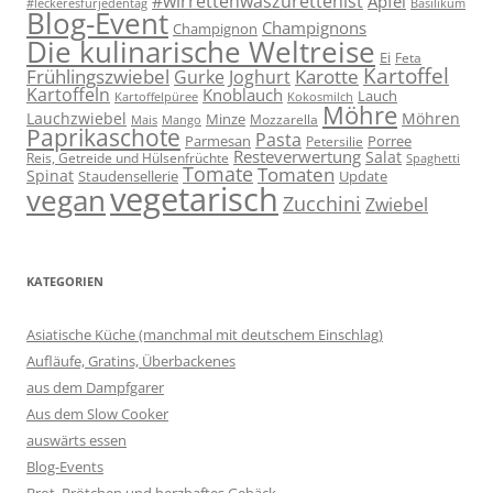
#wirrettenwaszurettenist
Apfel
#leckeresfürjedentag
Basilikum
Blog-Event
Champignons
Champignon
Die kulinarische Weltreise
Ei
Feta
Kartoffel
Frühlingszwiebel
Karotte
Gurke
Joghurt
Kartoffeln
Knoblauch
Lauch
Kartoffelpüree
Kokosmilch
Möhre
Lauchzwiebel
Möhren
Minze
Mozzarella
Mais
Mango
Paprikaschote
Pasta
Parmesan
Porree
Petersilie
Resteverwertung
Salat
Reis, Getreide und Hülsenfrüchte
Spaghetti
Tomate
Tomaten
Spinat
Staudensellerie
Update
vegetarisch
vegan
Zucchini
Zwiebel
KATEGORIEN
Asiatische Küche (manchmal mit deutschem Einschlag)
Aufläufe, Gratins, Überbackenes
aus dem Dampfgarer
Aus dem Slow Cooker
auswärts essen
Blog-Events
Brot, Brötchen und herzhaftes Gebäck