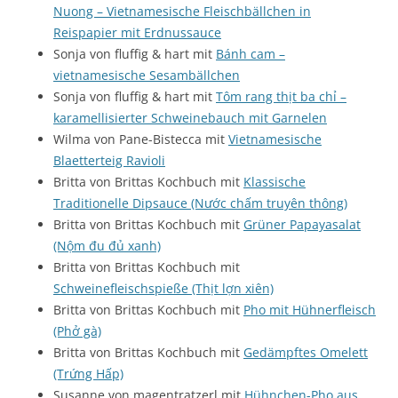
Nuong – Vietnamesische Fleischbällchen in
Reispapier mit Erdnussauce
Sonja von fluffig & hart mit
Bánh cam –
vietnamesische Sesambällchen
Sonja von fluffig & hart mit
Tôm rang thịt ba chỉ –
karamellisierter Schweinebauch mit Garnelen
Wilma von Pane-Bistecca mit
Vietnamesische
Blaetterteig Ravioli
Britta von Brittas Kochbuch mit
Klassische
Traditionelle Dipsauce (Nước chấm truyên thông)
Britta von Brittas Kochbuch mit
Grüner Papayasalat
(Nộm đu đủ xanh)
Britta von Brittas Kochbuch mit
Schweinefleischspieße (Thịt lợn xiên)
Britta von Brittas Kochbuch mit
Pho mit Hühnerfleisch
(Phở gà)
Britta von Brittas Kochbuch mit
Gedämpftes Omelett
(Trứng Hấp)
Susanne von magentratzerl mit
Hühnchen-Pho aus