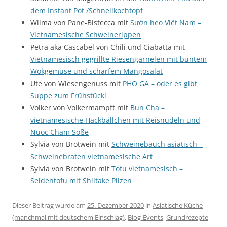
dem Instant Pot /Schnellkochtopf
Wilma von Pane-Bistecca mit
Sườn heo Việt Nam –
Vietnamesische Schweinerippen
Petra aka Cascabel von Chili und Ciabatta mit
Vietnamesisch gegrillte Riesengarnelen mit buntem
Wokgemüse und scharfem Mangosalat
Ute von Wiesengenuss mit
PHO GA – oder es gibt
Suppe zum Frühstück!
Volker von Volkermampft mit
Bun Cha –
vietnamesische Hackbällchen mit Reisnudeln und
Nuoc Cham Soße
Sylvia von Brotwein mit
Schweinebauch asiatisch –
Schweinebraten vietnamesische Art
Sylvia von Brotwein mit
Tofu vietnamesisch –
Seidentofu mit Shiitake Pilzen
Dieser Beitrag wurde am
25. Dezember 2020
in
Asiatische Küche
(manchmal mit deutschem Einschlag)
,
Blog-Events
,
Grundrezepte