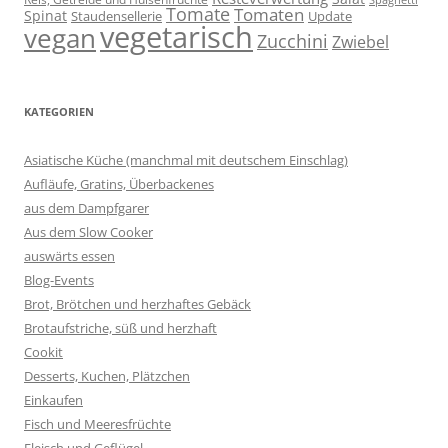
Tomate
Tomaten
Spinat
Staudensellerie
Update
vegetarisch
vegan
Zucchini
Zwiebel
KATEGORIEN
Asiatische Küche (manchmal mit deutschem Einschlag)
Aufläufe, Gratins, Überbackenes
aus dem Dampfgarer
Aus dem Slow Cooker
auswärts essen
Blog-Events
Brot, Brötchen und herzhaftes Gebäck
Brotaufstriche, süß und herzhaft
Cookit
Desserts, Kuchen, Plätzchen
Einkaufen
Fisch und Meeresfrüchte
Fleisch und Geflügel