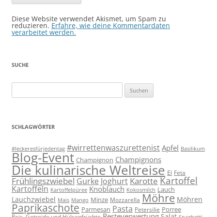
Diese Website verwendet Akismet, um Spam zu
reduzieren.
Erfahre, wie deine Kommentardaten
verarbeitet werden.
SUCHE
Suchen
nach:
SCHLAGWÖRTER
#wirrettenwaszurettenist
Apfel
#leckeresfürjedentag
Basilikum
Blog-Event
Champignons
Champignon
Die kulinarische Weltreise
Ei
Feta
Kartoffel
Frühlingszwiebel
Karotte
Gurke
Joghurt
Kartoffeln
Knoblauch
Lauch
Kartoffelpüree
Kokosmilch
Möhre
Lauchzwiebel
Möhren
Minze
Mozzarella
Mais
Mango
Paprikaschote
Pasta
Parmesan
Porree
Petersilie
Resteverwertung
Salat
Reis, Getreide und Hülsenfrüchte
Spaghetti