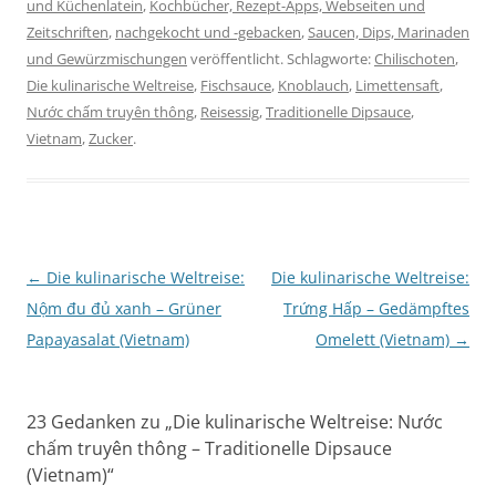
und Küchenlatein
,
Kochbücher, Rezept-Apps, Webseiten und
Zeitschriften
,
nachgekocht und -gebacken
,
Saucen, Dips, Marinaden
und Gewürzmischungen
veröffentlicht. Schlagworte:
Chilischoten
,
Die kulinarische Weltreise
,
Fischsauce
,
Knoblauch
,
Limettensaft
,
Nước chấm truyên thông
,
Reisessig
,
Traditionelle Dipsauce
,
Vietnam
,
Zucker
.
Beitragsnavigation
←
Die kulinarische Weltreise:
Die kulinarische Weltreise:
Nộm đu đủ xanh – Grüner
Trứng Hấp – Gedämpftes
Papayasalat (Vietnam)
Omelett (Vietnam)
→
23 Gedanken zu „
Die kulinarische Weltreise: Nước
chấm truyên thông – Traditionelle Dipsauce
(Vietnam)
“