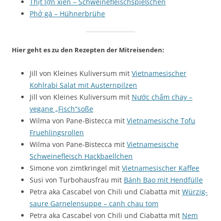
Thịt lợn xiên – Schweinefleischspießchen
Phở gà – Hühnerbrühe
Hier geht es zu den Rezepten der Mitreisenden:
Jill von Kleines Kuliversum mit
Vietnamesischer
Kohlrabi Salat mit Austernpilzen
Jill von Kleines Kuliversum mit
Nước chấm chay –
vegane „Fisch“soße
Wilma von Pane-Bistecca mit
Vietnamesische Tofu
Fruehlingsrollen
Wilma von Pane-Bistecca mit
Vietnamesische
Schweinefleisch Hackbaellchen
Simone von zimtkringel mit
Vietnamesischer Kaffee
Susi von Turbohausfrau mit
Bánh Bao mit Hendfülle
Petra aka Cascabel von Chili und Ciabatta mit
Würzig-
saure Garnelensuppe – canh chau tom
Petra aka Cascabel von Chili und Ciabatta mit
Nem