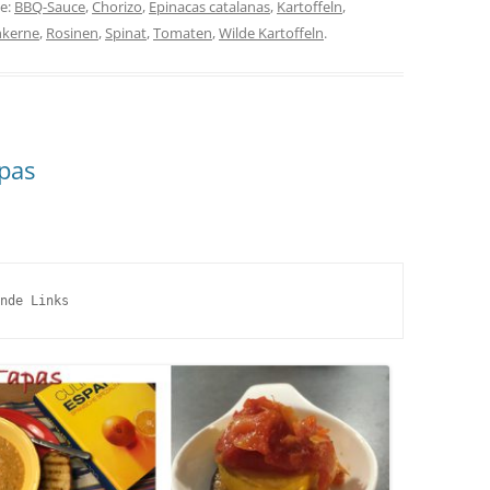
te:
BBQ-Sauce
,
Chorizo
,
Epinacas catalanas
,
Kartoffeln
,
nkerne
,
Rosinen
,
Spinat
,
Tomaten
,
Wilde Kartoffeln
.
apas
nde Links