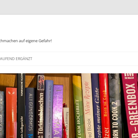
chmachen auf eigene Gefahr!
Zum
Inhalt
 LAUFEND ERGÄNZT
springen