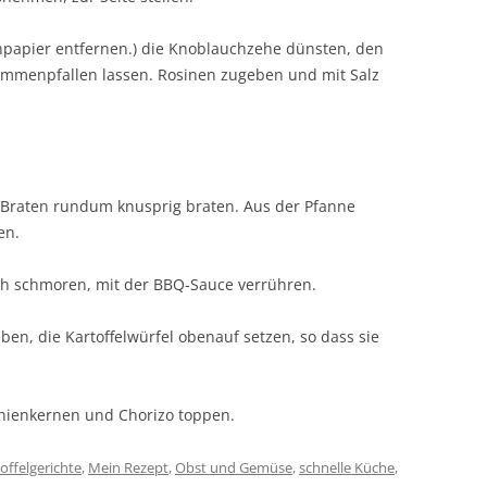
enpapier entfernen.) die Knoblauchzehe dünsten, den
mmenpfallen lassen. Rosinen zugeben und mit Salz
m Braten rundum knusprig braten. Aus der Pfanne
en.
ch schmoren, mit der BBQ-Sauce verrühren.
ben, die Kartoffelwürfel obenauf setzen, so dass sie
inienkernen und Chorizo toppen.
offelgerichte
,
Mein Rezept
,
Obst und Gemüse
,
schnelle Küche
,