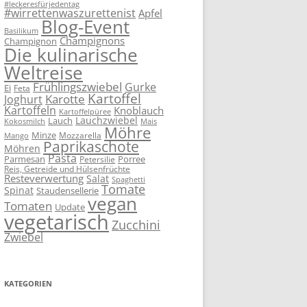
#leckeresfürjedentag
#wirrettenwaszurettenist
Apfel
Blog-Event
Basilikum
Champignons
Champignon
Die kulinarische
Weltreise
Frühlingszwiebel
Gurke
Ei
Feta
Kartoffel
Karotte
Joghurt
Kartoffeln
Knoblauch
Kartoffelpüree
Lauchzwiebel
Lauch
Kokosmilch
Mais
Möhre
Minze
Mozzarella
Mango
Paprikaschote
Möhren
Pasta
Parmesan
Porree
Petersilie
Reis, Getreide und Hülsenfrüchte
Resteverwertung
Salat
Spaghetti
Tomate
Spinat
Staudensellerie
vegan
Tomaten
Update
vegetarisch
Zucchini
Zwiebel
KATEGORIEN