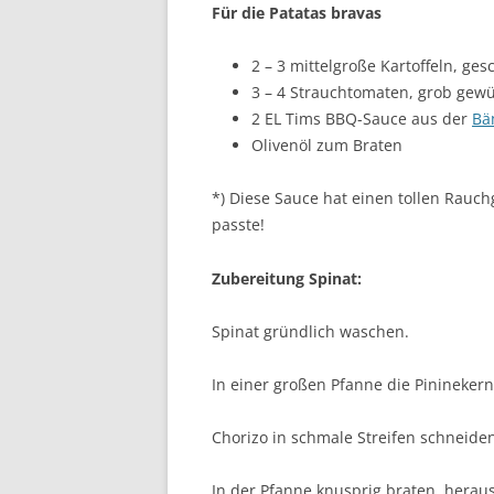
Für die Patatas bravas
2 – 3 mittelgroße Kartoffeln, ge
3 – 4 Strauchtomaten, grob gewü
2 EL Tims BBQ-Sauce aus der
Bä
Olivenöl zum Braten
*) Diese Sauce hat einen tollen Rauc
passte!
Zubereitung Spinat:
Spinat gründlich waschen.
In einer großen Pfanne die Pinineker
Chorizo in schmale Streifen schneiden
In der Pfanne knusprig braten, heraus