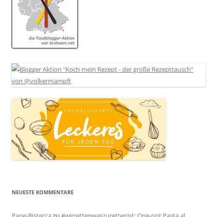
NEUESTE KOMMENTARE
Pane-Bistecca
zu
#wirrettenwaszurettenist: One-pot Pasta al