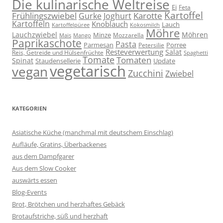
Die kulinarische Weltreise
Ei
Feta
Kartoffel
Frühlingszwiebel
Karotte
Gurke
Joghurt
Kartoffeln
Knoblauch
Lauch
Kartoffelpüree
Kokosmilch
Möhre
Lauchzwiebel
Möhren
Minze
Mozzarella
Mais
Mango
Paprikaschote
Pasta
Parmesan
Porree
Petersilie
Resteverwertung
Salat
Reis, Getreide und Hülsenfrüchte
Spaghetti
Tomate
Tomaten
Spinat
Staudensellerie
Update
vegetarisch
vegan
Zucchini
Zwiebel
KATEGORIEN
Asiatische Küche (manchmal mit deutschem Einschlag)
Aufläufe, Gratins, Überbackenes
aus dem Dampfgarer
Aus dem Slow Cooker
auswärts essen
Blog-Events
Brot, Brötchen und herzhaftes Gebäck
Brotaufstriche, süß und herzhaft