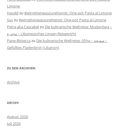
Limone
Harald
zu
#wirrettenwaszurettenist: One-pot Pasta al Limone
Sus
zu
#wirrettenwaszurettenist: One-pot Pasta al Limone
Petra aka Cascabel
zu
Die kulinarische Weltreise: Mudardara –
مجدرة – Libanesisches Linsen-Reisgericht
Pane-Bistecca
zu
Die kulinarische Weltreise: Sfiha – صفيحة –
Gefülltes Fladenbrot (Libanon)
ZU DEN ARCHIVEN
Archive
ARCHIV
August 2026
Juli 2026