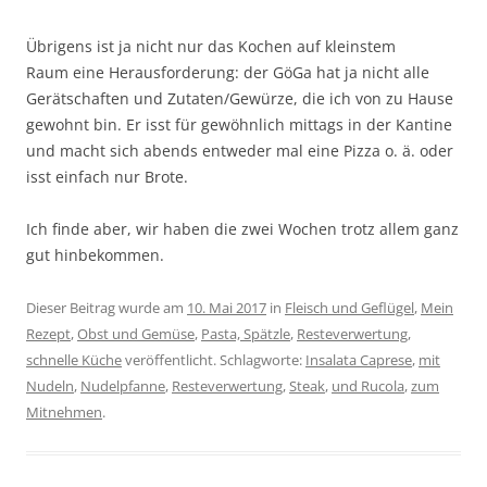
Übrigens ist ja nicht nur das Kochen auf kleinstem
Raum eine Herausforderung: der GöGa hat ja nicht alle
Gerätschaften und Zutaten/Gewürze, die ich von zu Hause
gewohnt bin. Er isst für gewöhnlich mittags in der Kantine
und macht sich abends entweder mal eine Pizza o. ä. oder
isst einfach nur Brote.
Ich finde aber, wir haben die zwei Wochen trotz allem ganz
gut hinbekommen.
Dieser Beitrag wurde am
10. Mai 2017
in
Fleisch und Geflügel
,
Mein
Rezept
,
Obst und Gemüse
,
Pasta, Spätzle
,
Resteverwertung
,
schnelle Küche
veröffentlicht. Schlagworte:
Insalata Caprese
,
mit
Nudeln
,
Nudelpfanne
,
Resteverwertung
,
Steak
,
und Rucola
,
zum
Mitnehmen
.