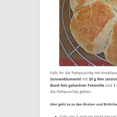
Falls Ihr die Pampuschky mit Knoblauc
Sonnenblumenöl
mit
20 g fein zers
Bund fein gehackter Petersilie
und
1 
die Pampuschky geben.
Hier geht es zu den Broten und Brötche
Gabi von “Langsam kocht besser