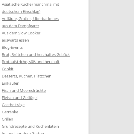
Asiatische Küche (manchmal mit
deutschem Einschlag)
Aufläufe, Gratins, Überbackenes
aus dem Dampfgarer
Aus dem Slow Cooker
auswärts essen
Blog-Events
Brot, Brötchen und herzhaftes Gebäck
Brotaufstriche, süß und herzhaft
Cookit
Desserts, Kuchen, Plätzchen
Einkaufen
Fisch und Meeresfrüchte
Fleisch und Geflügel
Gastbeiträge
Getränke
Grillen
Grundrezepte und Küchenlatein
Im und aus dem Garten