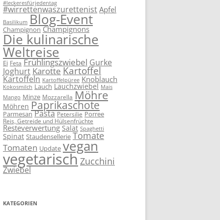
#leckeresfürjedentag
#wirrettenwaszurettenist
Apfel
Blog-Event
Basilikum
Champignons
Champignon
Die kulinarische
Weltreise
Frühlingszwiebel
Gurke
Ei
Feta
Kartoffel
Karotte
Joghurt
Kartoffeln
Knoblauch
Kartoffelpüree
Lauchzwiebel
Lauch
Kokosmilch
Mais
Möhre
Minze
Mozzarella
Mango
Paprikaschote
Möhren
Pasta
Parmesan
Porree
Petersilie
Reis, Getreide und Hülsenfrüchte
Resteverwertung
Salat
Spaghetti
Tomate
Spinat
Staudensellerie
vegan
Tomaten
Update
vegetarisch
Zucchini
Zwiebel
KATEGORIEN