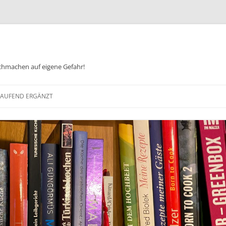
chmachen auf eigene Gefahr!
Zum
Inhalt
 LAUFEND ERGÄNZT
springen