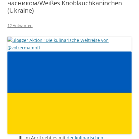
часником/Weißes Knoblauchkaninchen
(Ukraine)
12 Antworten
m April geht es mit
der kulinarischen