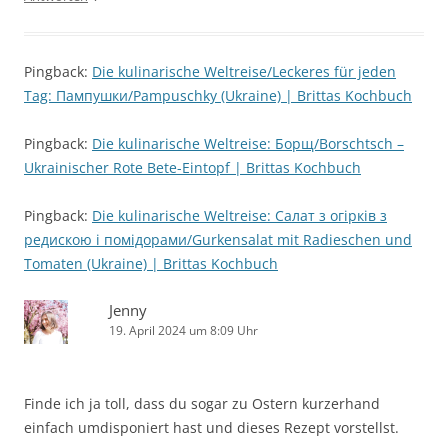
Pingback:
Die kulinarische Weltreise/Leckeres für jeden
Tag: Пампушки/Pampuschky (Ukraine) | Brittas Kochbuch
Pingback:
Die kulinarische Weltreise: Борщ/Borschtsch –
Ukrainischer Rote Bete-Eintopf | Brittas Kochbuch
Pingback:
Die kulinarische Weltreise: Салат з огірків з
редискою і помідорами/Gurkensalat mit Radieschen und
Tomaten (Ukraine) | Brittas Kochbuch
Jenny
19. April 2024 um 8:09 Uhr
Finde ich ja toll, dass du sogar zu Ostern kurzerhand
einfach umdisponiert hast und dieses Rezept vorstellst.