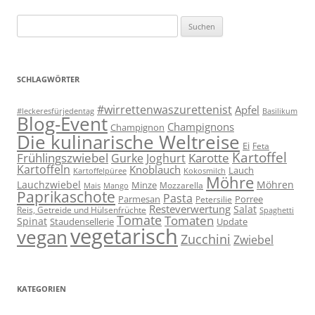
Suchen
nach:
SCHLAGWÖRTER
#wirrettenwaszurettenist
Apfel
#leckeresfürjedentag
Basilikum
Blog-Event
Champignons
Champignon
Die kulinarische Weltreise
Ei
Feta
Kartoffel
Frühlingszwiebel
Karotte
Gurke
Joghurt
Kartoffeln
Knoblauch
Lauch
Kartoffelpüree
Kokosmilch
Möhre
Lauchzwiebel
Möhren
Minze
Mozzarella
Mais
Mango
Paprikaschote
Pasta
Parmesan
Porree
Petersilie
Resteverwertung
Salat
Reis, Getreide und Hülsenfrüchte
Spaghetti
Tomate
Tomaten
Spinat
Staudensellerie
Update
vegetarisch
vegan
Zucchini
Zwiebel
KATEGORIEN