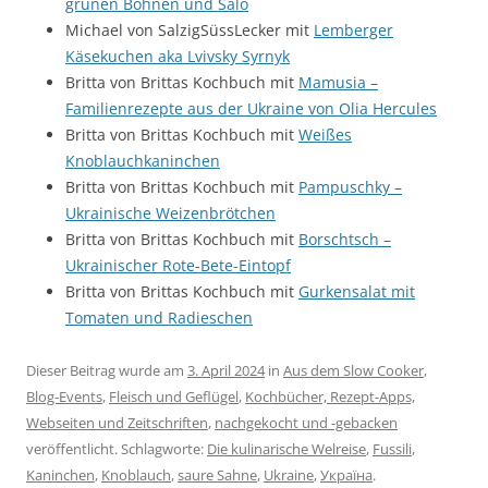
grünen Bohnen und Salo
Michael von SalzigSüssLecker mit
Lemberger
Käsekuchen aka Lvivsky Syrnyk
Britta von Brittas Kochbuch mit
Mamusia –
Familienrezepte aus der Ukraine von Olia Hercules
Britta von Brittas Kochbuch mit
Weißes
Knoblauchkaninchen
Britta von Brittas Kochbuch mit
Pampuschky –
Ukrainische Weizenbrötchen
Britta von Brittas Kochbuch mit
Borschtsch –
Ukrainischer Rote-Bete-Eintopf
Britta von Brittas Kochbuch mit
Gurkensalat mit
Tomaten und Radieschen
Dieser Beitrag wurde am
3. April 2024
in
Aus dem Slow Cooker
,
Blog-Events
,
Fleisch und Geflügel
,
Kochbücher, Rezept-Apps,
Webseiten und Zeitschriften
,
nachgekocht und -gebacken
veröffentlicht. Schlagworte:
Die kulinarische Welreise
,
Fussili
,
Kaninchen
,
Knoblauch
,
saure Sahne
,
Ukraine
,
Україна
.