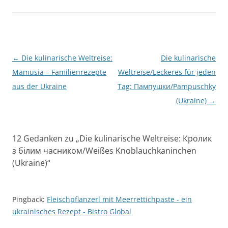
Beitragsnavigation
←
Die kulinarische Weltreise:
Die kulinarische
Mamusia – Familienrezepte
Weltreise/Leckeres für jeden
aus der Ukraine
Tag: Пампушки/Pampuschky
(Ukraine)
→
12 Gedanken zu „
Die kulinarische Weltreise: Кролик
з білим часником/Weißes Knoblauchkaninchen
(Ukraine)
“
Pingback:
Fleischpflanzerl mit Meerrettichpaste - ein
ukrainisches Rezept - Bistro Global