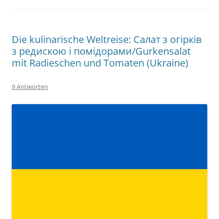
Die kulinarische Weltreise: Салат з огірків
з редискою і помідорами/Gurkensalat
mit Radieschen und Tomaten (Ukraine)
9 Antworten