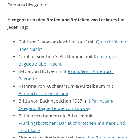
Pampuschky geben.
Hier geht es zu den Broten und Brötchen von Leckeres für
jeden Tag:
Gabi von “Langsam kocht besser” mit
Quarkbrötchen
über Nacht
Caroline von Linal’s Backhimmel mit
Knuspriges
Baguette über Nacht
Sylvia von Brotwein mit
Pain d′épi – Ährenbrot
Baguette
Kathrina von Küchentraum & Purzelbaum mit
Bärlauch Franzbrötchen
Britta von Backmaedchen 1967 mit
Parmesan-
Oregano Baguette wie von Subway
Bettina von homemade & baked mit
Frühlingsbrötchen: Bärlauchbrötchen mit Käse und
Frischkäse
Simone von zimtkringel mit
tomatige Brötchensonne