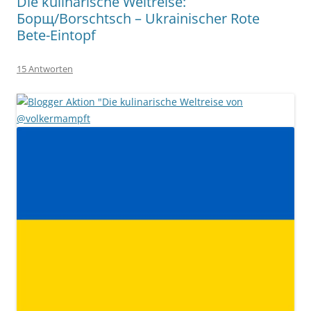
Die kulinarische Weltreise:
Борщ/Borschtsch – Ukrainischer Rote
Bete-Eintopf
15 Antworten