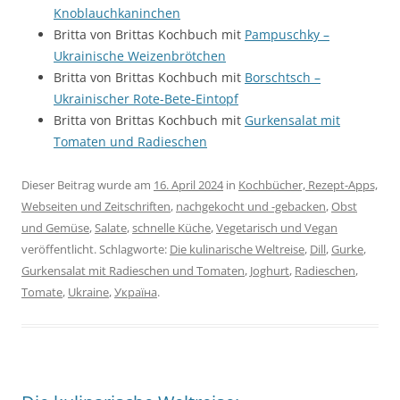
Knoblauchkaninchen
Britta von Brittas Kochbuch mit
Pampuschky –
Ukrainische Weizenbrötchen
Britta von Brittas Kochbuch mit
Borschtsch –
Ukrainischer Rote-Bete-Eintopf
Britta von Brittas Kochbuch mit
Gurkensalat mit
Tomaten und Radieschen
Dieser Beitrag wurde am
16. April 2024
in
Kochbücher, Rezept-Apps,
Webseiten und Zeitschriften
,
nachgekocht und -gebacken
,
Obst
und Gemüse
,
Salate
,
schnelle Küche
,
Vegetarisch und Vegan
veröffentlicht. Schlagworte:
Die kulinarische Weltreise
,
Dill
,
Gurke
,
Gurkensalat mit Radieschen und Tomaten
,
Joghurt
,
Radieschen
,
Tomate
,
Ukraine
,
Україна
.