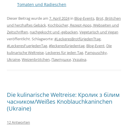
Tomaten und Radieschen
Dieser Beitrag wurde am
7. April 2024
in
Blog-Events
,
Brot, Brötchen
und herzhaftes Gebäck
,
Kochbücher, Rezept-Apps, Webseiten und
Zeitschriften
,
nachgekocht und -gebacken
,
Vegetarisch und Vegan
veröffentlicht. Schlagworte:
#LeckeresBrotfürjedenTtag
,
#LeckeresFuerJedenTag
,
#leckeresfürjedentag
,
Blog-Event
,
Die
kulinarische Weltreise
,
Leckeres für jeden Tag
,
Pampuschky
,
Ukraine
,
Weizenbrötchen
,
Пампушки
,
Україна
.
Die kulinarische Weltreise: Кролик з білим
часником/Weißes Knoblauchkaninchen
(Ukraine)
12 Antworten