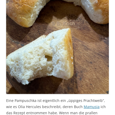
Eine Pampuschka ist eigentlich ein „üppiges Prachtweib“,
wie es Olia Hercules beschreibt, deren Buch
Mamusia
ich
das Rezept entnommen habe. Wenn man die prallen