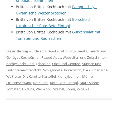
Knoblauchkaninchen
Britta von Brittas Kochbuch mit
Pampuschky –
Ukrainische Weizenbrötchen
Britta von Brittas Kochbuch mit
Borschtsch –
Ukrainischer Rote-Bete-Eintopf
Britta von Brittas Kochbuch mit
Gurkensalat mit
Tomaten und Radieschen
Dieser Beitrag wurde am
8. April 2024
in
Blog-Events
,
Fleisch und
Geflügel
,
Kochbücher, Rezept-Apps, Webseiten und Zeitschriften
,
nachgekocht und -gebacken
,
Obst und Gemüse
,
Suppen und
Eintöpfe
veröffentlicht. Schlagworte:
Borschtsch
,
Die kulinarische
Weltreise
,
Dill
,
Karotte
,
Kartoffel
,
Kidneybohnen
,
Möhre
,
Ochsenschwanz
,
Rote Bete
,
Rote-Bete-Eintopf
,
saure Sahne
,
Tomaten
,
Ukraine
,
Weißkohl
,
Zweibel
,
Борщ
,
Україна
.