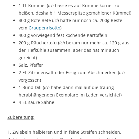
1 TL Kümmel (
ich
hasse es auf Kümmelkörner zu
beißen, deshalb 1 Messerspitze gemahlener Kümmel)
400 g Rote Bete (
ich
hatte nur noch ca. 200g Reste
vom
Graupenrisotto
)
400 g vorwiegend fest kochende Kartoffeln
200 g Räuchertofu (
ich
bekam nur mehr ca. 120 g aus
der Tiefkühle zusammen, aber das hat mir auch
gereicht)
Salz,
Pfeffer
2 EL Zitronensaft oder Essig zum Abschmecken (
ich:
vergessen)
1 Bund Dill (
ich
habe dann mal auf die traurig
herabhängenden Exemplare im Laden verzichtet)
4 EL saure Sahne
Zubereitung:
1. Zwiebeln halbieren und in feine Streifen schneiden.