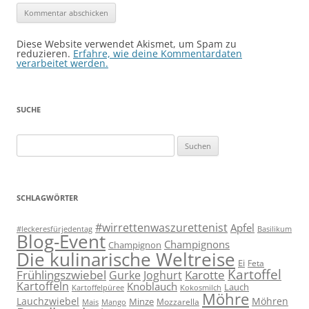
Diese Website verwendet Akismet, um Spam zu
reduzieren.
Erfahre, wie deine Kommentardaten
verarbeitet werden.
SUCHE
Suchen
nach:
SCHLAGWÖRTER
#wirrettenwaszurettenist
Apfel
#leckeresfürjedentag
Basilikum
Blog-Event
Champignons
Champignon
Die kulinarische Weltreise
Ei
Feta
Kartoffel
Frühlingszwiebel
Karotte
Gurke
Joghurt
Kartoffeln
Knoblauch
Lauch
Kartoffelpüree
Kokosmilch
Möhre
Lauchzwiebel
Möhren
Minze
Mozzarella
Mais
Mango