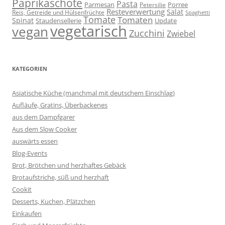
Paprikaschote
Pasta
Parmesan
Porree
Petersilie
Resteverwertung
Salat
Reis, Getreide und Hülsenfrüchte
Spaghetti
Tomate
Tomaten
Spinat
Staudensellerie
Update
vegetarisch
vegan
Zucchini
Zwiebel
KATEGORIEN
Asiatische Küche (manchmal mit deutschem Einschlag)
Aufläufe, Gratins, Überbackenes
aus dem Dampfgarer
Aus dem Slow Cooker
auswärts essen
Blog-Events
Brot, Brötchen und herzhaftes Gebäck
Brotaufstriche, süß und herzhaft
Cookit
Desserts, Kuchen, Plätzchen
Einkaufen