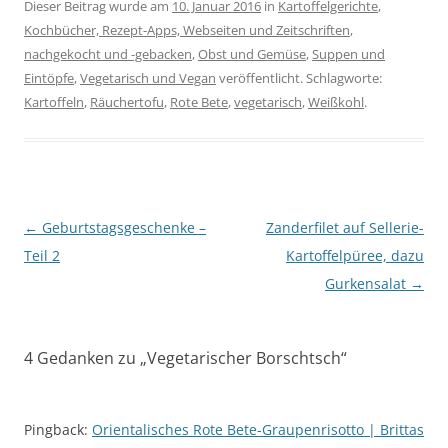
Dieser Beitrag wurde am
10. Januar 2016
in
Kartoffelgerichte
,
Kochbücher, Rezept-Apps, Webseiten und Zeitschriften
,
nachgekocht und -gebacken
,
Obst und Gemüse
,
Suppen und
Eintöpfe
,
Vegetarisch und Vegan
veröffentlicht. Schlagworte:
Kartoffeln
,
Räuchertofu
,
Rote Bete
,
vegetarisch
,
Weißkohl
.
Beitragsnavigation
←
Geburtstagsgeschenke –
Zanderfilet auf Sellerie-
Teil 2
Kartoffelpüree, dazu
Gurkensalat
→
4 Gedanken zu „
Vegetarischer Borschtsch
“
Pingback:
Orientalisches Rote Bete-Graupenrisotto | Brittas