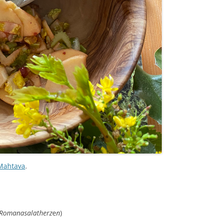
Mahtava
.
3 Romanasalatherz
e
n
)