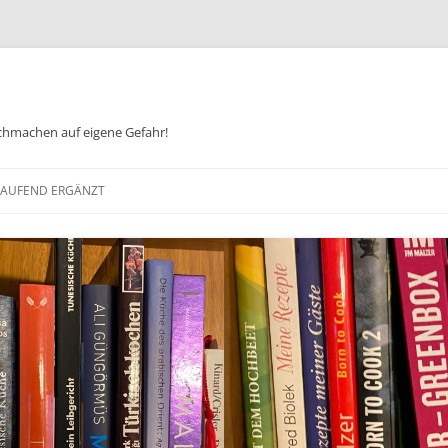
chmachen auf eigene Gefahr!
Zum
Inhalt
 LAUFEND ERGÄNZT
springen