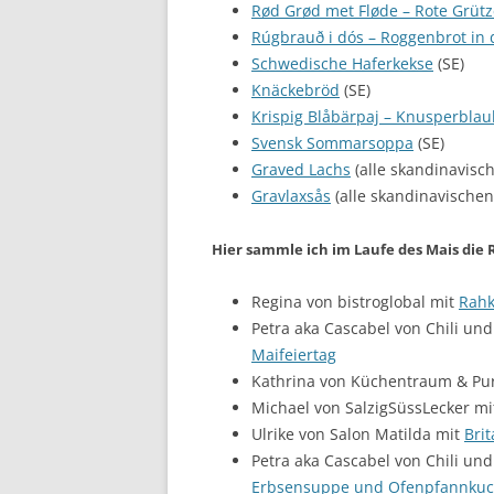
Rød Grød met Fløde – Rote Grüt
Rúgbrauð i dós – Roggenbrot in 
Schwedische Haferkekse
(SE)
Knäckebröd
(SE)
Krispig Blåbärpaj – Knusperbla
Svensk Sommarsoppa
(SE)
Graved Lachs
(alle skandinavisc
Gravlaxsås
(alle skandinavischen
Hier sammle ich im Laufe des Mais die
Regina von bistroglobal mit
Rahk
Petra aka Cascabel von Chili und
Maifeiertag
Kathrina von Küchentraum & Pu
Michael von SalzigSüssLecker m
Ulrike von Salon Matilda mit
Bri
Petra aka Cascabel von Chili und
Erbsensuppe und Ofenpfannku