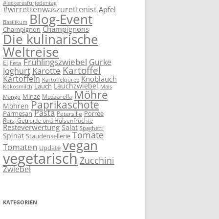
#leckeresfürjedentag
#wirrettenwaszurettenist
Apfel
Blog-Event
Basilikum
Champignons
Champignon
Die kulinarische
Weltreise
Frühlingszwiebel
Gurke
Ei
Feta
Kartoffel
Karotte
Joghurt
Kartoffeln
Knoblauch
Kartoffelpüree
Lauchzwiebel
Lauch
Kokosmilch
Mais
Möhre
Minze
Mozzarella
Mango
Paprikaschote
Möhren
Pasta
Parmesan
Porree
Petersilie
Reis, Getreide und Hülsenfrüchte
Resteverwertung
Salat
Spaghetti
Tomate
Spinat
Staudensellerie
vegan
Tomaten
Update
vegetarisch
Zucchini
Zwiebel
KATEGORIEN