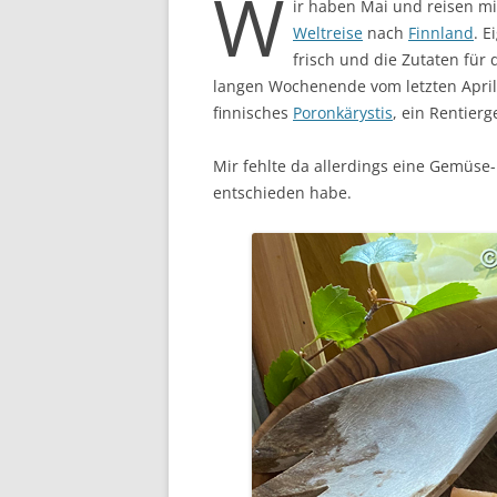
W
ir haben Mai und reisen m
Weltreise
nach
Finnland
. E
frisch und die Zutaten fü
langen Wochenende vom letzten Apri
finnisches
Poronkärystis
, ein Rentierg
Mir fehlte da allerdings eine Gemüse- 
entschieden habe.