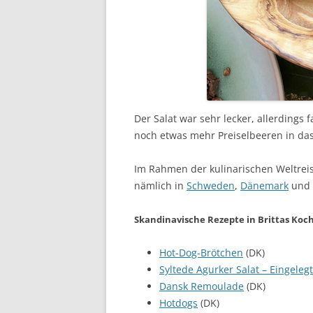
Der Salat war sehr lecker, allerdings 
noch etwas mehr Preiselbeeren in das
Im Rahmen der kulinarischen Weltrei
nämlich in
Schweden
,
Dänemark
und
Skandinavische Rezepte in Brittas Koc
Hot-Dog-Brötchen
(DK)
Syltede Agurker Salat – Eingeleg
Dansk Remoulade
(DK)
Hotdogs
(DK)