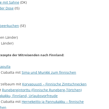
ze mit Sahne
(DK)
der Dose
(IS)
ubeerkuchen
(SE)
hen Länder)
 Länder)
 Rezepte der Mitreisenden nach Finnland:
apulla
 Ciabatta mit
Sima und Munkki zum finnischen
rzelbaum mit
Korvapuusti – Finnische Zimtschnecken
it
Runebergintorttu (Finnische Runeberg-Törtchen)
takakku, Finnland, Urlaubsvorfreude
 Ciabatta mit
Hernekeitto ja Pannukakku – finnische
chen