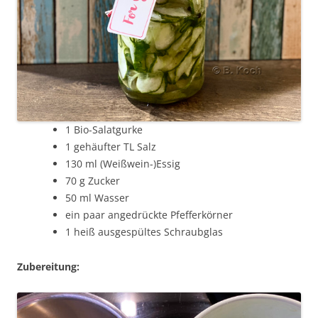
1 Bio-Salatgurke
1 gehäufter TL Salz
130 ml (Weißwein-)Essig
70 g Zucker
50 ml Wasser
ein paar angedrückte Pfefferkörner
1 heiß ausgespültes Schraubglas
Zubereitung: