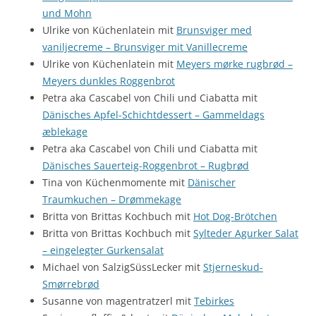
und Mohn
Ulrike von Küchenlatein mit
Brunsviger med
vaniljecreme – Brunsviger mit Vanillecreme
Ulrike von Küchenlatein mit
Meyers mørke rugbrød –
Meyers dunkles Roggenbrot
Petra aka Cascabel von Chili und Ciabatta mit
Dänisches Apfel-Schichtdessert – Gammeldags
æblekage
Petra aka Cascabel von Chili und Ciabatta mit
Dänisches Sauerteig-Roggenbrot – Rugbrød
Tina von Küchenmomente mit
Dänischer
Traumkuchen – Drømmekage
Britta von Brittas Kochbuch mit
Hot Dog-Brötchen
Britta von Brittas Kochbuch mit
Sylteder Agurker Salat
– eingelegter Gurkensalat
Michael von SalzigSüssLecker mit
Stjerneskud-
Smørrebrød
Susanne von magentratzerl mit
Tebirkes