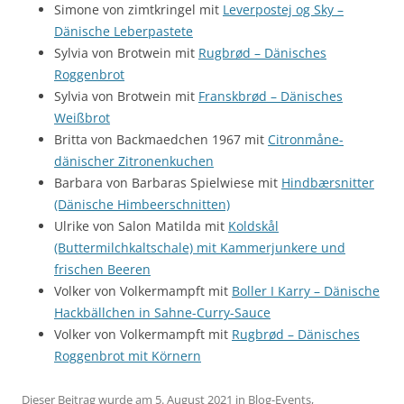
Simone von zimtkringel mit
Leverpostej og Sky –
Dänische Leberpastete
Sylvia von Brotwein mit
Rugbrød – Dänisches
Roggenbrot
Sylvia von Brotwein mit
Franskbrød – Dänisches
Weißbrot
Britta von Backmaedchen 1967 mit
Citronmåne-
dänischer Zitronenkuchen
Barbara von Barbaras Spielwiese mit
Hindbærsnitter
(Dänische Himbeerschnitten)
Ulrike von Salon Matilda mit
Koldskål
(Buttermilchkaltschale) mit Kammerjunkere und
frischen Beeren
Volker von Volkermampft mit
Boller I Karry – Dänische
Hackbällchen in Sahne-Curry-Sauce
Volker von Volkermampft mit
Rugbrød – Dänisches
Roggenbrot mit Körnern
Dieser Beitrag wurde am
5. August 2021
in
Blog-Events
,