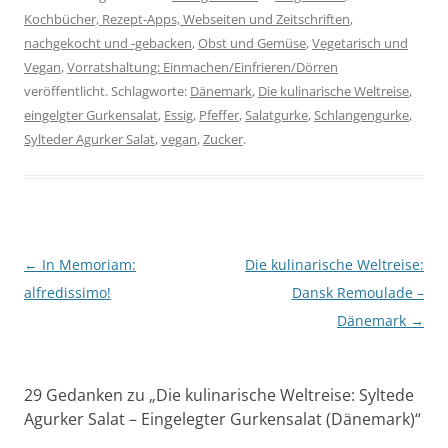
Kochbücher, Rezept-Apps, Webseiten und Zeitschriften
,
nachgekocht und -gebacken
,
Obst und Gemüse
,
Vegetarisch und
Vegan
,
Vorratshaltung: Einmachen/Einfrieren/Dörren
veröffentlicht. Schlagworte:
Dänemark
,
Die kulinarische Weltreise
,
eingelgter Gurkensalat
,
Essig
,
Pfeffer
,
Salatgurke
,
Schlangengurke
,
Sylteder Agurker Salat
,
vegan
,
Zucker
.
Beitragsnavigation
←
In Memoriam:
Die kulinarische Weltreise:
alfredissimo!
Dansk Remoulade –
Dänemark
→
29 Gedanken zu „
Die kulinarische Weltreise: Syltede
Agurker Salat – Eingelegter Gurkensalat (Dänemark)
“