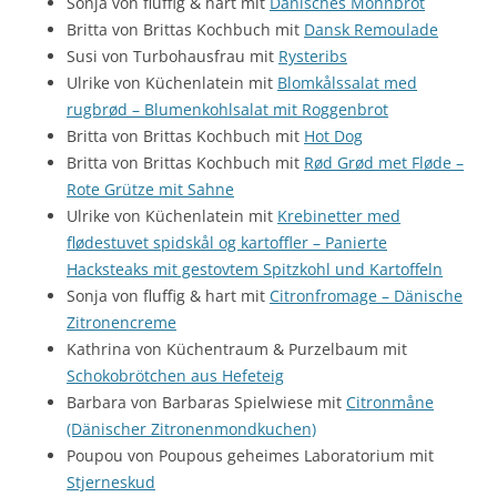
Sonja von fluffig & hart mit
Dänisches Mohnbrot
Britta von Brittas Kochbuch mit
Dansk Remoulade
Susi von Turbohausfrau mit
Rysteribs
Ulrike von Küchenlatein mit
Blomkålssalat med
rugbrød – Blumenkohlsalat mit Roggenbrot
Britta von Brittas Kochbuch mit
Hot Dog
Britta von Brittas Kochbuch mit
Rød Grød met Fløde –
Rote Grütze mit Sahne
Ulrike von Küchenlatein mit
Krebinetter med
flødestuvet spidskål og kartoffler – Panierte
Hacksteaks mit gestovtem Spitzkohl und Kartoffeln
Sonja von fluffig & hart mit
Citronfromage – Dänische
Zitronencreme
Kathrina von Küchentraum & Purzelbaum mit
Schokobrötchen aus Hefeteig
Barbara von Barbaras Spielwiese mit
Citronmåne
(Dänischer Zitronenmondkuchen)
Poupou von Poupous geheimes Laboratorium mit
Stjerneskud