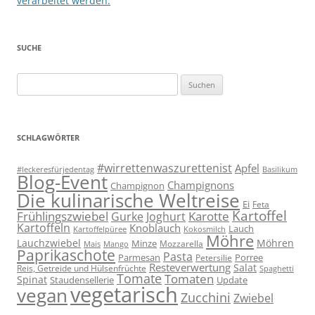
verarbeitet werden.
SUCHE
Suchen
nach:
SCHLAGWÖRTER
#wirrettenwaszurettenist
Apfel
#leckeresfürjedentag
Basilikum
Blog-Event
Champignons
Champignon
Die kulinarische Weltreise
Ei
Feta
Kartoffel
Frühlingszwiebel
Karotte
Gurke
Joghurt
Kartoffeln
Knoblauch
Lauch
Kartoffelpüree
Kokosmilch
Möhre
Lauchzwiebel
Möhren
Minze
Mozzarella
Mais
Mango
Paprikaschote
Pasta
Parmesan
Porree
Petersilie
Resteverwertung
Salat
Reis, Getreide und Hülsenfrüchte
Spaghetti
Tomate
Tomaten
Spinat
Staudensellerie
Update
vegetarisch
vegan
Zucchini
Zwiebel