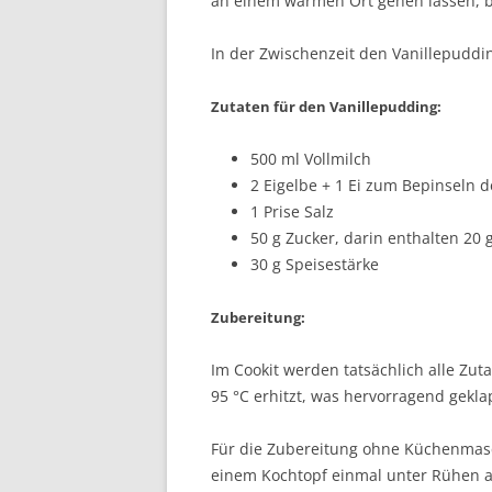
an einem warmen Ort gehen lassen, bi
In der Zwischenzeit den Vanillepuddi
Zutaten für den Vanillepudding:
500 ml Vollmilch
2 Eigelbe + 1 Ei zum Bepinseln 
1 Prise Salz
50 g Zucker, darin enthalten 20 
30 g Speisestärke
Zubereitung:
Im Cookit werden tatsächlich alle Zut
95 °C erhitzt, was hervorragend gekla
Für die Zubereitung ohne Küchenmasch
einem Kochtopf einmal unter Rühen 