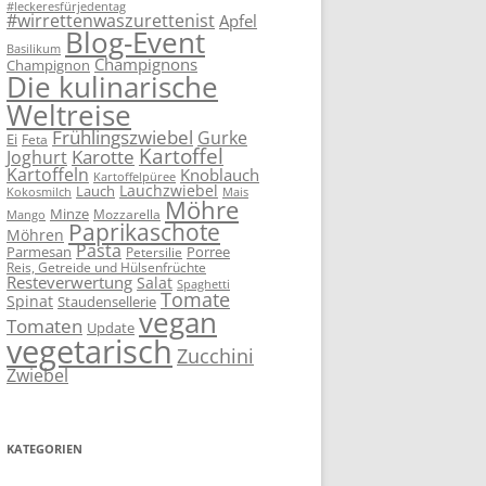
#leckeresfürjedentag
#wirrettenwaszurettenist
Apfel
Blog-Event
Basilikum
Champignons
Champignon
Die kulinarische
Weltreise
Frühlingszwiebel
Gurke
Ei
Feta
Kartoffel
Karotte
Joghurt
Kartoffeln
Knoblauch
Kartoffelpüree
Lauchzwiebel
Lauch
Kokosmilch
Mais
Möhre
Minze
Mozzarella
Mango
Paprikaschote
Möhren
Pasta
Parmesan
Porree
Petersilie
Reis, Getreide und Hülsenfrüchte
Resteverwertung
Salat
Spaghetti
Tomate
Spinat
Staudensellerie
vegan
Tomaten
Update
vegetarisch
Zucchini
Zwiebel
KATEGORIEN