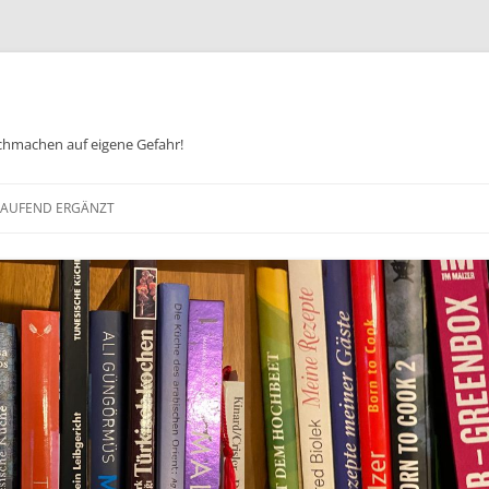
chmachen auf eigene Gefahr!
Zum
Inhalt
 LAUFEND ERGÄNZT
springen