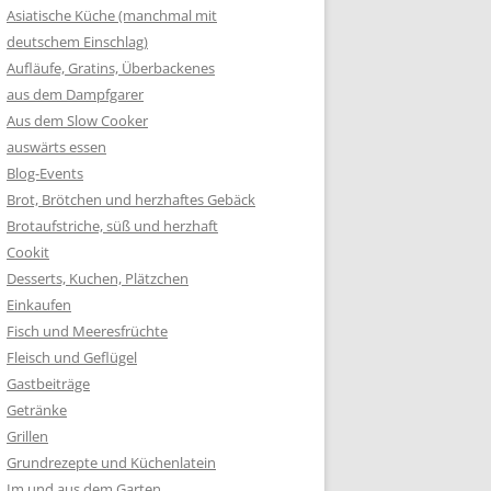
Asiatische Küche (manchmal mit
deutschem Einschlag)
Aufläufe, Gratins, Überbackenes
aus dem Dampfgarer
Aus dem Slow Cooker
auswärts essen
Blog-Events
Brot, Brötchen und herzhaftes Gebäck
Brotaufstriche, süß und herzhaft
Cookit
Desserts, Kuchen, Plätzchen
Einkaufen
Fisch und Meeresfrüchte
Fleisch und Geflügel
Gastbeiträge
Getränke
Grillen
Grundrezepte und Küchenlatein
Im und aus dem Garten