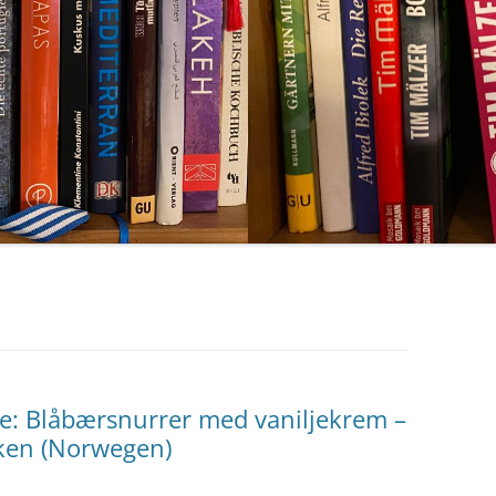
se: Blåbærsnurrer med vaniljekrem –
ken (Norwegen)