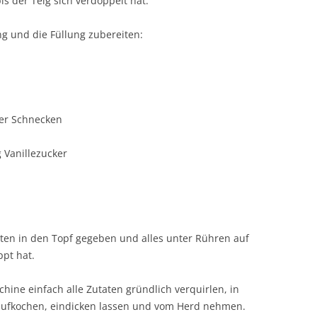
s der Teig sich verdoppelt hat.
ng und die Füllung zubereiten:
der Schnecken
g Vanillezucker
aten in den Topf gegeben und alles unter Rühren auf
ppt hat.
ine einfach alle Zutaten gründlich verquirlen, in
aufkochen, eindicken lassen und vom Herd nehmen.