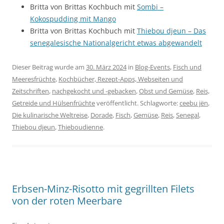
Britta von Brittas Kochbuch mit
Sombi –
Kokospudding mit Mango
Britta von Brittas Kochbuch mit
Thiebou djeun – Das
senegalesische Nationalgericht etwas abgewandelt
Dieser Beitrag wurde am
30. März 2024
in
Blog-Events
,
Fisch und
Meeresfrüchte
,
Kochbücher, Rezept-Apps, Webseiten und
Zeitschriften
,
nachgekocht und -gebacken
,
Obst und Gemüse
,
Reis,
Getreide und Hülsenfrüchte
veröffentlicht. Schlagworte:
ceebu jën
,
Die kulinarische Weltreise
,
Dorade
,
Fisch
,
Gemüse
,
Reis
,
Senegal
,
Thiebou djeun
,
Thieboudienne
.
Erbsen-Minz-Risotto mit gegrillten Filets
von der roten Meerbare