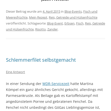
Dieser Beitrag wurde am
4. April 2015
in
Blog-Events
,
Fisch und
Meeresfrüchte
,
Mein Rezept
,
Reis, Getreide und Hülsenfrüchte
veröffentlicht. Schlagworte:
Blog-Event
,
Erbsen
,
Fisch
,
Reis, Getreide
und Hülsenfrüchte
,
Risotto
,
Zander
.
Schlemmerfilet selbstgemacht
Eine Antwort
In einer Sendung der
WDR-Servicezeit
hatte Martina
Kömpel ein ganz ähnliches Gericht gekocht, allerdings mit
Parmesankruste. Als Beilage gab es Kartoffelstampf mit
angedünstetem Porree und gebratenen Fenchel. Da
Fenchel nicht unbedingt des GöGas Lieblingsgemüse ist,