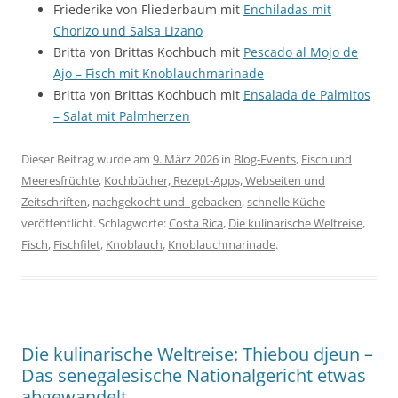
Friederike von Fliederbaum mit
Enchiladas mit
Chorizo und Salsa Lizano
Britta von Brittas Kochbuch mit
Pescado al Mojo de
Ajo – Fisch mit Knoblauchmarinade
Britta von Brittas Kochbuch mit
Ensalada de Palmitos
– Salat mit Palmherzen
Dieser Beitrag wurde am
9. März 2026
in
Blog-Events
,
Fisch und
Meeresfrüchte
,
Kochbücher, Rezept-Apps, Webseiten und
Zeitschriften
,
nachgekocht und -gebacken
,
schnelle Küche
veröffentlicht. Schlagworte:
Costa Rica
,
Die kulinarische Weltreise
,
Fisch
,
Fischfilet
,
Knoblauch
,
Knoblauchmarinade
.
Die kulinarische Weltreise: Thiebou djeun –
Das senegalesische Nationalgericht etwas
abgewandelt