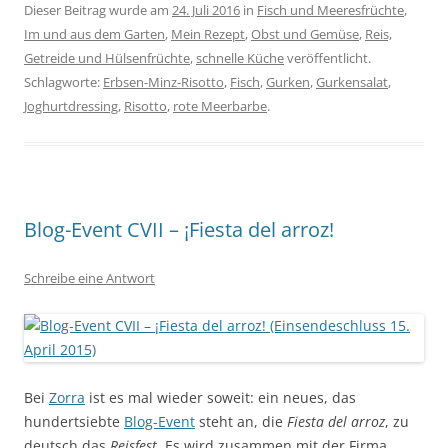
Dieser Beitrag wurde am
24. Juli 2016
in
Fisch und Meeresfrüchte
,
Im und aus dem Garten
,
Mein Rezept
,
Obst und Gemüse
,
Reis,
Getreide und Hülsenfrüchte
,
schnelle Küche
veröffentlicht.
Schlagworte:
Erbsen-Minz-Risotto
,
Fisch
,
Gurken
,
Gurkensalat
,
Joghurtdressing
,
Risotto
,
rote Meerbarbe
.
Blog-Event CVII – ¡Fiesta del arroz!
Schreibe eine Antwort
Bei
Zorra
ist es mal wieder soweit: ein neues, das
hundertsiebte
Blog-Event
steht an, die
Fiesta del arroz
, zu
deutsch das
Reisfest
. Es wird zusammen mit der Firma