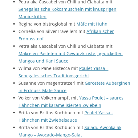
Petra aka Cascabel von Chili und Ciabatta mit
Senegalesische Kokosmuscheln mit knusprigen
Maniokfritten
Regina von bistroglobal mit
Màfe mit Huhn
Cornelia von SilverTravellers mit
Afrikanischer
Erdnusstopf
Petra aka Cascabel von Chili und Ciabatta mit
Makrelen-Pasteten mit Gewürzkruste , gepickelten
Mangos und Kani Sauce
Wilma von Pane-Bistecca mit
Poulet Yassa –
Senegalesisches Traditionsgericht
Susanne von magentratzerl mit
Geröstete Auberginen
in Erdnuss-Mafé-Sauce
Volker von Volkermampft mit
Yassa Poulet – saures
Hähnchen mit karamelisierten Zwiebeln
Britta von Brittas Kochbuch mit
Poulet Yassa.-
Hähnchen mit Zwiebelsauce
Britta von Brittas Kochbuch mit
Saladu Awooka àk
Mango – Avocado-Mango-Salat