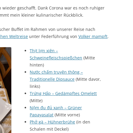
 wieder geschafft. Dank Corona war es noch ruhiger
ommt mein kleiner kulinarischer Rückblick.
scher Buffet im Rahmen von unserer Reise nach
chen Weltreise
unter Federführung von
Volker mampft
.
Thịt lợn xiên –
Schweinefleischspießchen
(Mitte
hinten)
Nước chấm truyên thông –
Traditionelle Dipsauce
(Mitte davor,
links)
Trứng Hấp – Gedämpftes Omelett
(Mitte)
Nộm đu đủ xanh – Grüner
Papayasalat
(Mitte vorne)
Phở gà – Hühnerbrühe
(in den
Schalen mit Deckel)