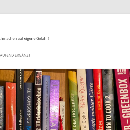
chmachen auf eigene Gefahr!
Zum
Inhalt
 LAUFEND ERGÄNZT
springen