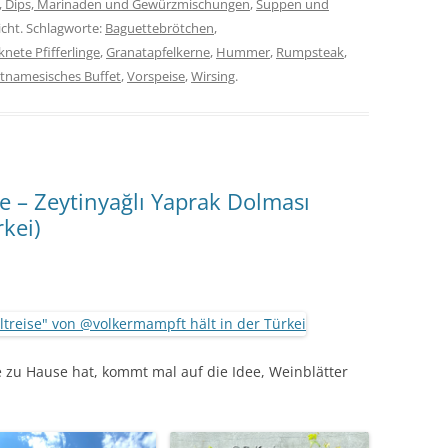
, Dips, Marinaden und Gewürzmischungen
,
Suppen und
icht. Schlagworte:
Baguettebrötchen
,
knete Pfifferlinge
,
Granatapfelkerne
,
Hummer
,
Rumpsteak
,
etnamesisches Buffet
,
Vorspeise
,
Wirsing
.
se – Zeytinyağlı Yaprak Dolması
rkei)
e zu Hause hat, kommt mal auf die Idee, Weinblätter