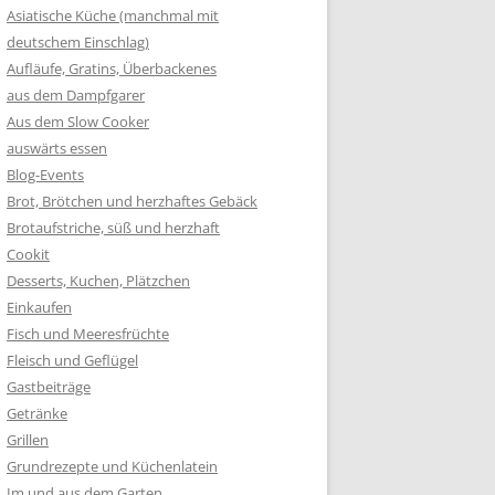
Asiatische Küche (manchmal mit
deutschem Einschlag)
Aufläufe, Gratins, Überbackenes
aus dem Dampfgarer
Aus dem Slow Cooker
auswärts essen
Blog-Events
Brot, Brötchen und herzhaftes Gebäck
Brotaufstriche, süß und herzhaft
Cookit
Desserts, Kuchen, Plätzchen
Einkaufen
Fisch und Meeresfrüchte
Fleisch und Geflügel
Gastbeiträge
Getränke
Grillen
Grundrezepte und Küchenlatein
Im und aus dem Garten