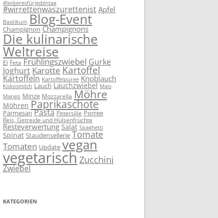
#leckeresfürjedentag
#wirrettenwaszurettenist
Apfel
Blog-Event
Basilikum
Champignons
Champignon
Die kulinarische
Weltreise
Frühlingszwiebel
Gurke
Ei
Feta
Kartoffel
Karotte
Joghurt
Kartoffeln
Knoblauch
Kartoffelpüree
Lauchzwiebel
Lauch
Kokosmilch
Mais
Möhre
Minze
Mozzarella
Mango
Paprikaschote
Möhren
Pasta
Parmesan
Porree
Petersilie
Reis, Getreide und Hülsenfrüchte
Resteverwertung
Salat
Spaghetti
Tomate
Spinat
Staudensellerie
vegan
Tomaten
Update
vegetarisch
Zucchini
Zwiebel
KATEGORIEN