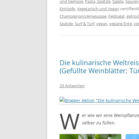
und Gemüse
,
Pasta, Spätzle
,
Salate
,
Saucen
Eintöpfe
,
Vegetarisch und Vegan
veröffentl
Champignoncrèmesuppe
,
Feldsalat
,
getroc
Spätzle
,
Surf & Turf
,
vegan
,
vegane Ente
,
vi
Die kulinarische Weltrei
(Gefüllte Weinblätter; Tü
29 Antworten
W
er wie wir eine Weinpflanz
selber zu füllen.