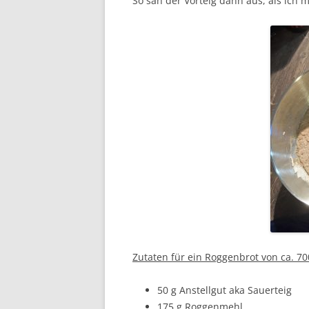
So sah der Vorteig dann aus, als ich 
Zutaten für ein Roggenbrot von ca. 70
50 g Anstellgut aka Sauerteig
175 g Roggenmehl