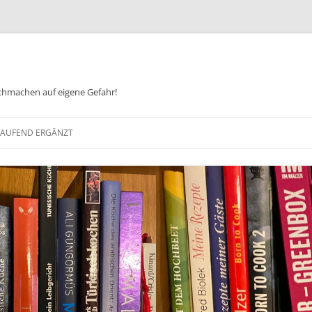
chmachen auf eigene Gefahr!
Zum
Inhalt
 LAUFEND ERGÄNZT
springen