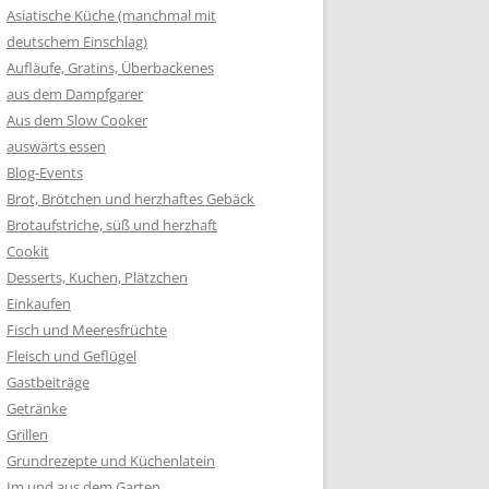
Asiatische Küche (manchmal mit
deutschem Einschlag)
Aufläufe, Gratins, Überbackenes
aus dem Dampfgarer
Aus dem Slow Cooker
auswärts essen
Blog-Events
Brot, Brötchen und herzhaftes Gebäck
Brotaufstriche, süß und herzhaft
Cookit
Desserts, Kuchen, Plätzchen
Einkaufen
Fisch und Meeresfrüchte
Fleisch und Geflügel
Gastbeiträge
Getränke
Grillen
Grundrezepte und Küchenlatein
Im und aus dem Garten