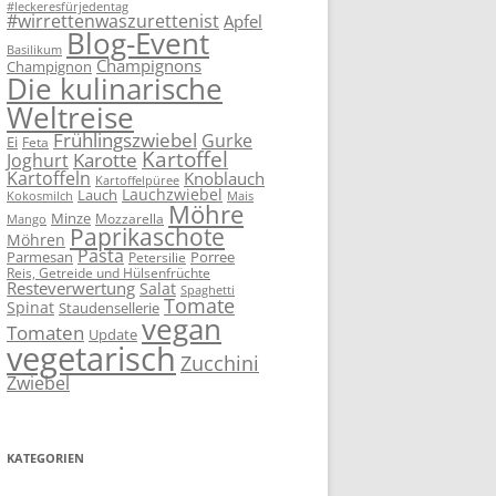
#leckeresfürjedentag
#wirrettenwaszurettenist
Apfel
Blog-Event
Basilikum
Champignons
Champignon
Die kulinarische
Weltreise
Frühlingszwiebel
Gurke
Ei
Feta
Kartoffel
Karotte
Joghurt
Kartoffeln
Knoblauch
Kartoffelpüree
Lauchzwiebel
Lauch
Kokosmilch
Mais
Möhre
Minze
Mozzarella
Mango
Paprikaschote
Möhren
Pasta
Parmesan
Porree
Petersilie
Reis, Getreide und Hülsenfrüchte
Resteverwertung
Salat
Spaghetti
Tomate
Spinat
Staudensellerie
vegan
Tomaten
Update
vegetarisch
Zucchini
Zwiebel
KATEGORIEN