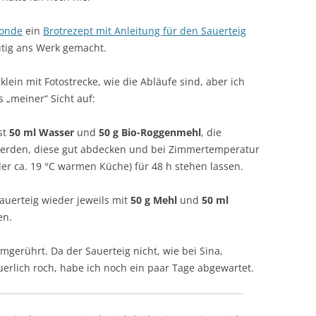
londe
ein
Brotrezept mit Anleitung für den Sauerteig
tig ans Werk gemacht.
klein mit Fotostrecke, wie die Abläufe sind, aber ich
 „meiner“ Sicht auf:
st
50 ml Wasser
und
50 g Bio-Roggenmehl
, die
 werden, diese gut abdecken und bei Zimmertemperatur
er ca. 19 °C warmen Küche) für 48 h stehen lassen.
auerteig wieder jeweils mit
50 g Mehl
und
50 ml
en.
mgerührt. Da der Sauerteig nicht, wie bei Sina,
rlich roch, habe ich noch ein paar Tage abgewartet.