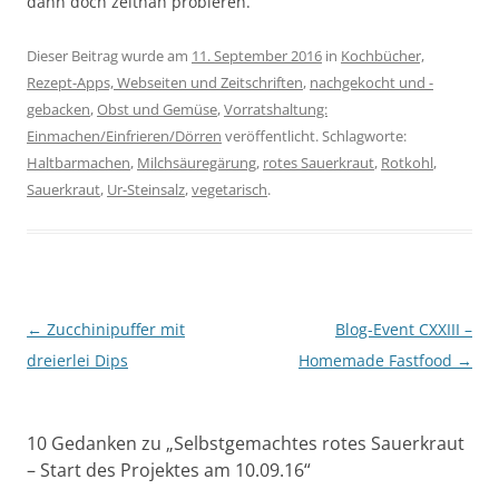
dann doch zeitnah probieren.
Dieser Beitrag wurde am
11. September 2016
in
Kochbücher,
Rezept-Apps, Webseiten und Zeitschriften
,
nachgekocht und -
gebacken
,
Obst und Gemüse
,
Vorratshaltung:
Einmachen/Einfrieren/Dörren
veröffentlicht. Schlagworte:
Haltbarmachen
,
Milchsäuregärung
,
rotes Sauerkraut
,
Rotkohl
,
Sauerkraut
,
Ur-Steinsalz
,
vegetarisch
.
Beitragsnavigation
←
Zucchinipuffer mit
Blog-Event CXXIII –
dreierlei Dips
Homemade Fastfood
→
10 Gedanken zu „
Selbstgemachtes rotes Sauerkraut
– Start des Projektes am 10.09.16
“