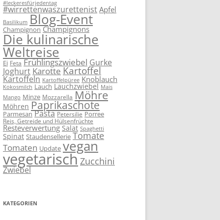
#leckeresfürjedentag
#wirrettenwaszurettenist
Apfel
Blog-Event
Basilikum
Champignons
Champignon
Die kulinarische
Weltreise
Frühlingszwiebel
Gurke
Ei
Feta
Kartoffel
Karotte
Joghurt
Kartoffeln
Knoblauch
Kartoffelpüree
Lauchzwiebel
Lauch
Kokosmilch
Mais
Möhre
Minze
Mozzarella
Mango
Paprikaschote
Möhren
Pasta
Parmesan
Porree
Petersilie
Reis, Getreide und Hülsenfrüchte
Resteverwertung
Salat
Spaghetti
Tomate
Spinat
Staudensellerie
vegan
Tomaten
Update
vegetarisch
Zucchini
Zwiebel
KATEGORIEN