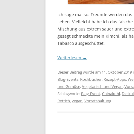
Ich sage mal so: Freunde werden das 
Leben. Vielleicht habe ich das falsch
Mischung aus extrem sauer und extrem
gesagt schmeckte mein Kimchi, als hä
Tabasco ausgeschüttet.
Weiterlesen
→
Dieser Beitrag wurde am
11. Oktober 2019
Blog-Events
,
Kochbücher, Rezept-Apps, Web
und Gemüse
,
Vegetarisch und Vegan
,
Vorra
Schlagworte:
Blog-Event
,
Chinakohl
,
Die kul
Rettich
,
vegan
,
Vorratshaltung
.