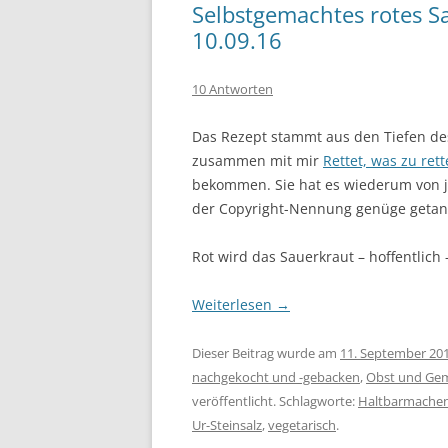
Selbstgemachtes rotes Sa
10.09.16
10 Antworten
Das Rezept stammt aus den Tiefen des
zusammen mit mir
Rettet, was zu rett
bekommen. Sie hat es wiederum von j
der Copyright-Nennung genüge getan. F
Rot wird das Sauerkraut – hoffentlich 
Weiterlesen
→
Dieser Beitrag wurde am
11. September 20
nachgekocht und -gebacken
,
Obst und Ge
veröffentlicht. Schlagworte:
Haltbarmache
Ur-Steinsalz
,
vegetarisch
.