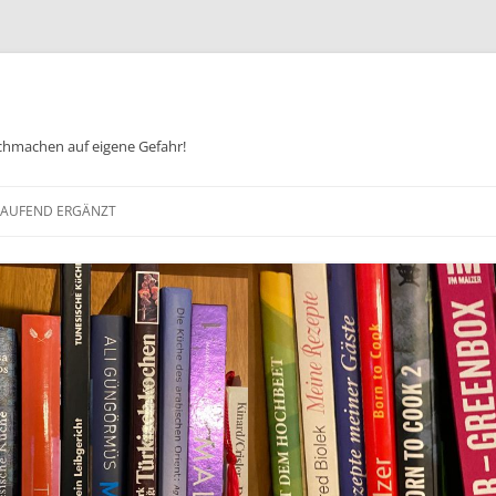
chmachen auf eigene Gefahr!
Zum
Inhalt
 LAUFEND ERGÄNZT
springen