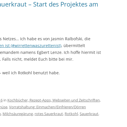
uerkraut – Start des Projektes am
 Netzes… Ich habe es von Jasmin Ralbofski, die
en ist (#wirrettenwaszurettenist)
, übermittelt
emandem namens Egbert Lenze. Ich hoffe hiermit ist
alls nicht, meldet Euch bitte bei mir.
– weil ich Rotkohl benutzt habe.
16
in
Kochbücher, Rezept-Apps, Webseiten und Zeitschriften
,
müse
,
Vorratshaltung: Einmachen/Einfrieren/Dörren
n
,
Milchsäuregärung
,
rotes Sauerkraut
,
Rotkohl
,
Sauerkraut
,