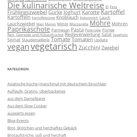
Die kulinarische Weltreise
Ei
Feta
Kartoffel
Frühlingszwiebel
Karotte
Gurke
Joghurt
Kartoffeln
Knoblauch
Lauch
Kartoffelpüree
Kokosmilch
Möhre
Lauchzwiebel
Möhren
Minze
Mozzarella
Mais
Mango
Paprikaschote
Pasta
Parmesan
Porree
Petersilie
Resteverwertung
Salat
Reis, Getreide und Hülsenfrüchte
Spaghetti
Tomate
Tomaten
Spinat
Staudensellerie
Update
vegetarisch
vegan
Zucchini
Zwiebel
KATEGORIEN
Asiatische Küche (manchmal mit deutschem Einschlag)
Aufläufe, Gratins, Überbackenes
aus dem Dampfgarer
Aus dem Slow Cooker
auswärts essen
Blog-Events
Brot, Brötchen und herzhaftes Gebäck
Brotaufstriche, süß und herzhaft