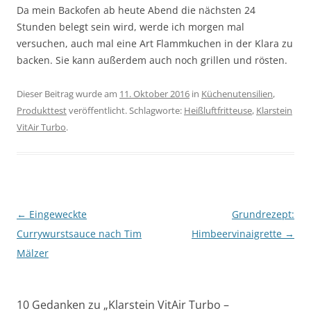
Da mein Backofen ab heute Abend die nächsten 24
Stunden belegt sein wird, werde ich morgen mal
versuchen, auch mal eine Art Flammkuchen in der Klara zu
backen. Sie kann außerdem auch noch grillen und rösten.
Dieser Beitrag wurde am
11. Oktober 2016
in
Küchenutensilien
,
Produkttest
veröffentlicht. Schlagworte:
Heißluftfritteuse
,
Klarstein
VitAir Turbo
.
Beitragsnavigation
←
Eingeweckte
Grundrezept:
Currywurstsauce nach Tim
Himbeervinaigrette
→
Mälzer
10 Gedanken zu „
Klarstein VitAir Turbo –