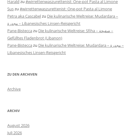
Harald
zu
#wirrettenwaszurettenist: One-pot Pasta al Limone
Sus
zu
#wirrettenwaszurettenist: One-pot Pasta al Limone
Petra aka Cascabel
zu
Die kulinarische Weltreise: Mudardara –
مجدرة – Libanesisches Linsen-Reisgericht
Pane-Bistecca
zu
Die kulinarische Weltreise: Sfiha – صفيحة –
Gefülltes Fladenbrot (Libanon)
Pane-Bistecca
zu
Die kulinarische Weltreise: Mudardara – مجدرة –
Libanesisches Linsen-Reisgericht
ZU DEN ARCHIVEN
Archive
ARCHIV
August 2026
Juli 2026