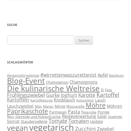
SUCHE
Suchen
nach:
SCHLAGWÖRTER
#wirrettenwaszurettenist
Apfel
#leckeresfürjedentag
Basilikum
Blog-Event
Champignons
Champignon
Die kulinarische Weltreise
Ei
Feta
Kartoffel
Frühlingszwiebel
Karotte
Gurke
Joghurt
Kartoffeln
Knoblauch
Lauch
Kartoffelpüree
Kokosmilch
Möhre
Lauchzwiebel
Möhren
Minze
Mozzarella
Mais
Mango
Paprikaschote
Pasta
Parmesan
Porree
Petersilie
Resteverwertung
Salat
Reis, Getreide und Hülsenfrüchte
Spaghetti
Tomate
Tomaten
Spinat
Staudensellerie
Update
vegetarisch
vegan
Zucchini
Zwiebel