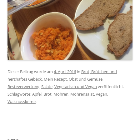
Dieser Beitrag wurde am
4. April 2016
in
Brot, Brötchen und
herzhaftes Gebäck
,
Mein Rezept
,
Obst und Gemüse
,
Resteverwertung
,
Salate
,
Vegetarisch und Vegan
veröffentlicht.
Schlagworte:
Apfel
,
Brot
,
Möhren
,
Möhrensalat
,
vegan
,
Walsnusskerne
.