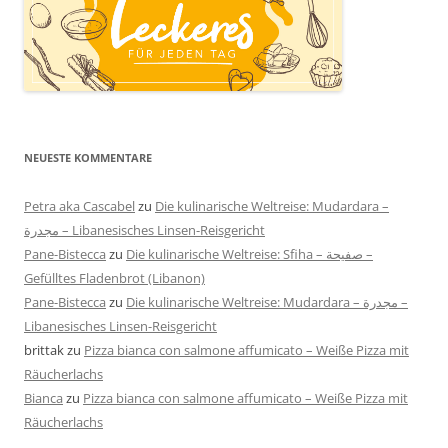
NEUESTE KOMMENTARE
Petra aka Cascabel
zu
Die kulinarische Weltreise: Mudardara –
مجدرة – Libanesisches Linsen-Reisgericht
Pane-Bistecca
zu
Die kulinarische Weltreise: Sfiha – صفيحة –
Gefülltes Fladenbrot (Libanon)
Pane-Bistecca
zu
Die kulinarische Weltreise: Mudardara – مجدرة –
Libanesisches Linsen-Reisgericht
brittak
zu
Pizza bianca con salmone affumicato – Weiße Pizza mit
Räucherlachs
Bianca
zu
Pizza bianca con salmone affumicato – Weiße Pizza mit
Räucherlachs