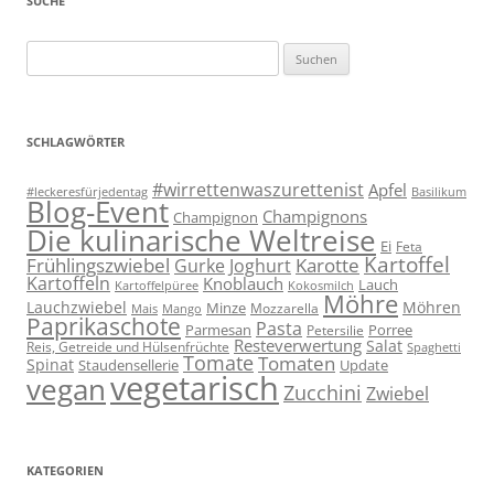
SUCHE
Suchen
nach:
SCHLAGWÖRTER
#wirrettenwaszurettenist
Apfel
#leckeresfürjedentag
Basilikum
Blog-Event
Champignons
Champignon
Die kulinarische Weltreise
Ei
Feta
Kartoffel
Frühlingszwiebel
Karotte
Gurke
Joghurt
Kartoffeln
Knoblauch
Lauch
Kartoffelpüree
Kokosmilch
Möhre
Lauchzwiebel
Möhren
Minze
Mozzarella
Mais
Mango
Paprikaschote
Pasta
Parmesan
Porree
Petersilie
Resteverwertung
Salat
Reis, Getreide und Hülsenfrüchte
Spaghetti
Tomate
Tomaten
Spinat
Staudensellerie
Update
vegetarisch
vegan
Zucchini
Zwiebel
KATEGORIEN