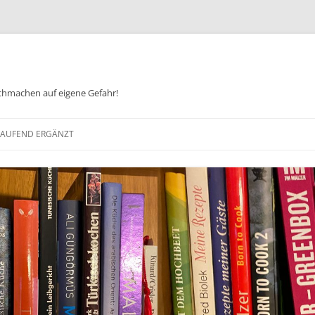
chmachen auf eigene Gefahr!
Zum
Inhalt
 LAUFEND ERGÄNZT
springen