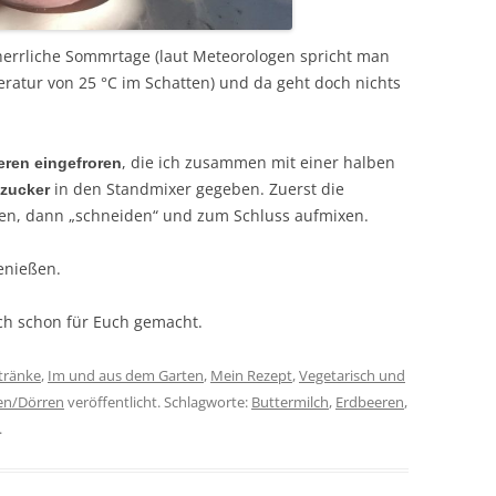
 herrliche Sommrtage (laut Meteorologen spricht man
atur von 25 °C im Schatten) und da geht doch nichts
, die ich zusammen mit einer halben
eren eingefroren
in den Standmixer gegeben. Zuerst die
ezucker
ssen, dann „schneiden“ und zum Schluss aufmixen.
enießen.
ch schon für Euch gemacht.
tränke
,
Im und aus dem Garten
,
Mein Rezept
,
Vegetarisch und
ren/Dörren
veröffentlicht. Schlagworte:
Buttermilch
,
Erdbeeren
,
.