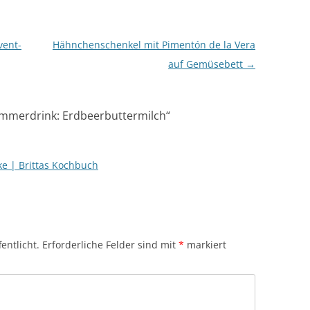
vent-
Hähnchenschenkel mit Pimentón de la Vera
auf Gemüsebett
→
ommerdrink: Erdbeerbuttermilch
“
e | Brittas Kochbuch
entlicht.
Erforderliche Felder sind mit
*
markiert