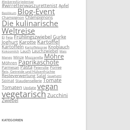
#leckeresfürjedentag
#wirrettenwaszurettenist
Apfel
Blog-Event
Basilikum
Champignons
Champignon
Die kulinarische
Weltreise
Frühlingszwiebel
Gurke
Ei
Feta
Kartoffel
Karotte
Joghurt
Kartoffeln
Knoblauch
Kartoffelpüree
Lauchzwiebel
Lauch
Kokosmilch
Mais
Möhre
Minze
Mozzarella
Mango
Paprikaschote
Möhren
Pasta
Parmesan
Porree
Petersilie
Reis, Getreide und Hülsenfrüchte
Resteverwertung
Salat
Spaghetti
Tomate
Spinat
Staudensellerie
vegan
Tomaten
Update
vegetarisch
Zucchini
Zwiebel
KATEGORIEN