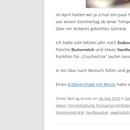
Im April hatten wir ja schon ein paar
von einem Sommertag ab einer Temper
über ein leckeres gekühltes Getränk.
Ich hatte vom letzten Jahr noch
Erdbe
Flasche
und etwas
Buttermilch
Vanill
Funktion für „Crushed Ice“ laufen la
In ein Glas nach Wunsch füllen und g
Einen
Erdbeershake mit Minze
habe i
Dieser Beitrag wurde am
30. Mai 2018
in
Ge
Vegan
,
Vorratshaltung: Einmachen/Einfrie
Sommergetränk
,
Vanillezucker
,
vegetarisch