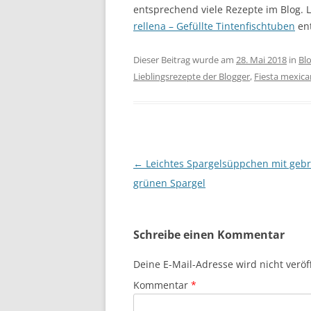
entsprechend viele Rezepte im Blog. 
rellena – Gefüllte Tintenfischtuben
ent
Dieser Beitrag wurde am
28. Mai 2018
in
Bl
Lieblingsrezepte der Blogger
,
Fiesta mexic
Beitragsnavigation
←
Leichtes Spargelsüppchen mit geb
grünen Spargel
Schreibe einen Kommentar
Deine E-Mail-Adresse wird nicht veröff
Kommentar
*