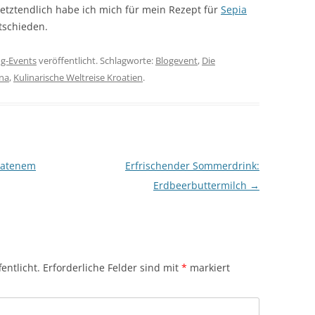
Letztendlich habe ich mich für mein Rezept für
Sepia
schieden.
og-Events
veröffentlicht. Schlagworte:
Blogevent
,
Die
ana
,
Kulinarische Weltreise Kroatien
.
ratenem
Erfrischender Sommerdrink:
Erdbeerbuttermilch
→
entlicht.
Erforderliche Felder sind mit
*
markiert