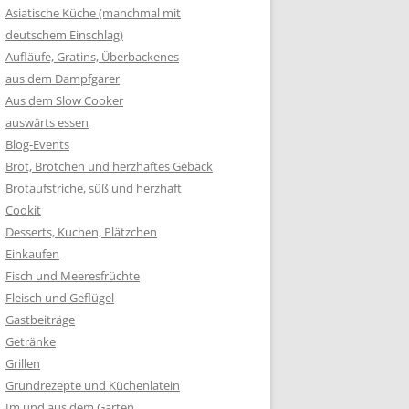
Asiatische Küche (manchmal mit
deutschem Einschlag)
Aufläufe, Gratins, Überbackenes
aus dem Dampfgarer
Aus dem Slow Cooker
auswärts essen
Blog-Events
Brot, Brötchen und herzhaftes Gebäck
Brotaufstriche, süß und herzhaft
Cookit
Desserts, Kuchen, Plätzchen
Einkaufen
Fisch und Meeresfrüchte
Fleisch und Geflügel
Gastbeiträge
Getränke
Grillen
Grundrezepte und Küchenlatein
Im und aus dem Garten