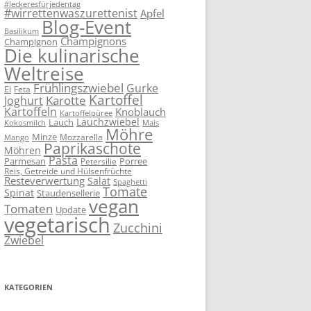
#leckeresfürjedentag
#wirrettenwaszurettenist
Apfel
Blog-Event
Basilikum
Champignons
Champignon
Die kulinarische
Weltreise
Frühlingszwiebel
Gurke
Ei
Feta
Kartoffel
Karotte
Joghurt
Kartoffeln
Knoblauch
Kartoffelpüree
Lauchzwiebel
Lauch
Kokosmilch
Mais
Möhre
Minze
Mozzarella
Mango
Paprikaschote
Möhren
Pasta
Parmesan
Porree
Petersilie
Reis, Getreide und Hülsenfrüchte
Resteverwertung
Salat
Spaghetti
Tomate
Spinat
Staudensellerie
vegan
Tomaten
Update
vegetarisch
Zucchini
Zwiebel
KATEGORIEN