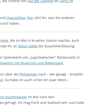
a
, die Simone von
Aus der Lameng
bei
Zorra im
und
Quesadillas
;
hier
seht Ihr, was die anderen
bracht haben.
treise
, die im Mai in Kroatien Station machte, auch
indet Ihr an
dieser Stelle
die Zusammenfassung.
ner Speisekarte von „jugoslawischen“ Restaurants in
evapčići mit Djuvecreis und Balkansalat
.
 uns über die
Philippinen
nach – wie gesagt – Kroatien
SA
. Da habe ich auch schon ein paar Ideen…
hys Küchenkampf
im Mai nach den
en gefragt. Ich mag Fisch und Seafood sehr und habe