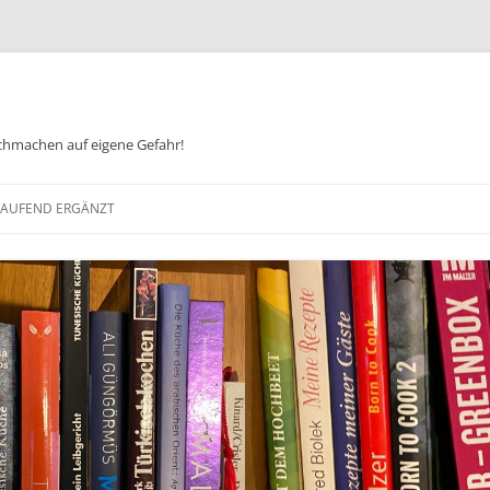
chmachen auf eigene Gefahr!
Zum
Inhalt
 LAUFEND ERGÄNZT
springen