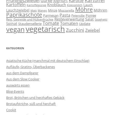
Kartoffel
Frühlingszwiebel
Karotte
Gurke
Joghurt
Kartoffeln
Knoblauch
Lauch
Kartoffelpüree
Kokosmilch
Möhre
Lauchzwiebel
Möhren
Minze
Mozzarella
Mais
Mango
Paprikaschote
Pasta
Parmesan
Porree
Petersilie
Resteverwertung
Salat
Reis, Getreide und Hülsenfrüchte
Spaghetti
Tomate
Tomaten
Spinat
Staudensellerie
Update
vegetarisch
vegan
Zucchini
Zwiebel
KATEGORIEN
Asiatische Küche (manchmal mit deutschem Einschlag)
Aufläufe, Gratins, Überbackenes
aus dem Dampfgarer
Aus dem Slow Cooker
auswärts essen
Blog-Events
Brot, Brötchen und herzhaftes Gebäck
Brotaufstriche, süß und herzhaft
Cookit