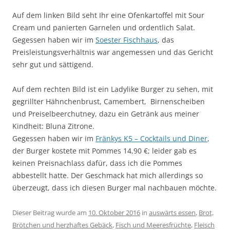
Auf dem linken Bild seht Ihr eine Ofenkartoffel mit Sour
Cream und panierten Garnelen und ordentlich Salat.
Gegessen haben wir im
Soester Fischhaus
, das
Preisleistungsverhältnis war angemessen und das Gericht
sehr gut und sättigend.
Auf dem rechten Bild ist ein Ladylike Burger zu sehen, mit
gegrillter Hähnchenbrust, Camembert, Birnenscheiben
und Preiselbeerchutney, dazu ein Getränk aus meiner
Kindheit: Bluna Zitrone.
Gegessen haben wir im
Fränkys K5 – Cocktails und Diner
,
der Burger kostete mit Pommes 14,90 €; leider gab es
keinen Preisnachlass dafür, dass ich die Pommes
abbestellt hatte. Der Geschmack hat mich allerdings so
überzeugt, dass ich diesen Burger mal nachbauen möchte.
Dieser Beitrag wurde am
10. Oktober 2016
in
auswärts essen
,
Brot,
Brötchen und herzhaftes Gebäck
,
Fisch und Meeresfrüchte
,
Fleisch