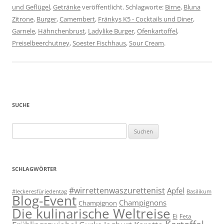
und Geflügel
,
Getränke
veröffentlicht. Schlagworte:
Birne
,
Bluna
Zitrone
,
Burger
,
Camembert
,
Fränkys K5 - Cocktails und Diner
,
Garnele
,
Hähnchenbrust
,
Ladylike Burger
,
Ofenkartoffel
,
Preiselbeerchutney
,
Soester Fischhaus
,
Sour Cream
.
SUCHE
Suchen
nach:
SCHLAGWÖRTER
#wirrettenwaszurettenist
Apfel
#leckeresfürjedentag
Basilikum
Blog-Event
Champignons
Champignon
Die kulinarische Weltreise
Ei
Feta