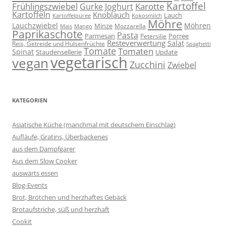
Kartoffel
Frühlingszwiebel
Karotte
Gurke
Joghurt
Kartoffeln
Knoblauch
Lauch
Kartoffelpüree
Kokosmilch
Möhre
Lauchzwiebel
Möhren
Minze
Mozzarella
Mais
Mango
Paprikaschote
Pasta
Parmesan
Porree
Petersilie
Resteverwertung
Salat
Reis, Getreide und Hülsenfrüchte
Spaghetti
Tomate
Tomaten
Spinat
Staudensellerie
Update
vegetarisch
vegan
Zucchini
Zwiebel
KATEGORIEN
Asiatische Küche (manchmal mit deutschem Einschlag)
Aufläufe, Gratins, Überbackenes
aus dem Dampfgarer
Aus dem Slow Cooker
auswärts essen
Blog-Events
Brot, Brötchen und herzhaftes Gebäck
Brotaufstriche, süß und herzhaft
Cookit