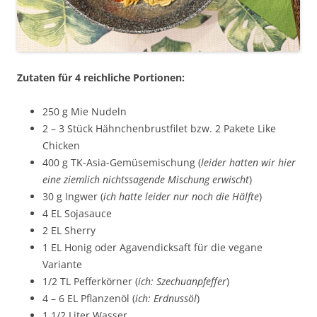
Zutaten für 4 reichliche Portionen:
250 g Mie Nudeln
2 – 3 Stück Hähnchenbrustfilet bzw. 2 Pakete Like
Chicken
400 g TK-Asia-Gemüsemischung (
leider hatten wir hier
eine ziemlich nichtssagende Mischung erwischt
)
30 g Ingwer (
ich hatte leider nur noch die Hälfte
)
4 EL Sojasauce
2 EL Sherry
1 EL Honig oder Agavendicksaft für die vegane
Variante
1/2 TL Pefferkörner (
ich: Szechuanpfeffer
)
4 – 6 EL Pflanzenöl (
ich: Erdnussöl
)
1 1/2 Liter Wasser