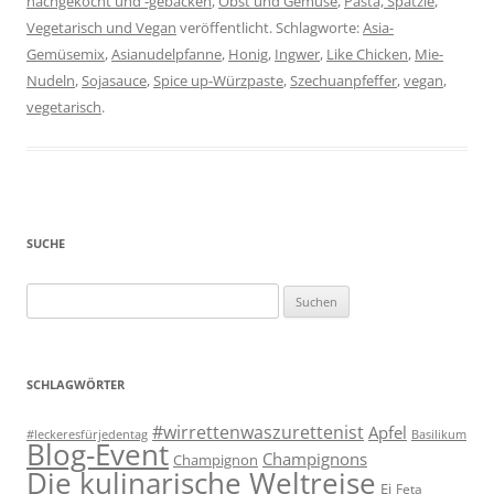
nachgekocht und -gebacken
,
Obst und Gemüse
,
Pasta, Spätzle
,
Vegetarisch und Vegan
veröffentlicht. Schlagworte:
Asia-
Gemüsemix
,
Asianudelpfanne
,
Honig
,
Ingwer
,
Like Chicken
,
Mie-
Nudeln
,
Sojasauce
,
Spice up-Würzpaste
,
Szechuanpfeffer
,
vegan
,
vegetarisch
.
SUCHE
Suchen
nach:
SCHLAGWÖRTER
#wirrettenwaszurettenist
Apfel
#leckeresfürjedentag
Basilikum
Blog-Event
Champignons
Champignon
Die kulinarische Weltreise
Ei
Feta