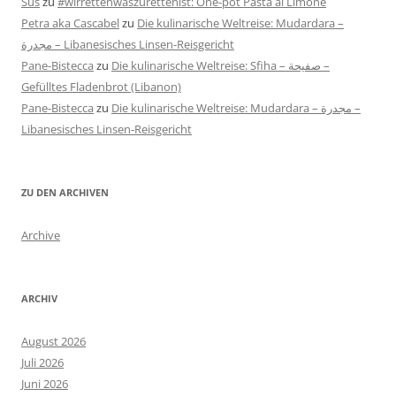
Sus
zu
#wirrettenwaszurettenist: One-pot Pasta al Limone
Petra aka Cascabel
zu
Die kulinarische Weltreise: Mudardara –
مجدرة – Libanesisches Linsen-Reisgericht
Pane-Bistecca
zu
Die kulinarische Weltreise: Sfiha – صفيحة –
Gefülltes Fladenbrot (Libanon)
Pane-Bistecca
zu
Die kulinarische Weltreise: Mudardara – مجدرة –
Libanesisches Linsen-Reisgericht
ZU DEN ARCHIVEN
Archive
ARCHIV
August 2026
Juli 2026
Juni 2026