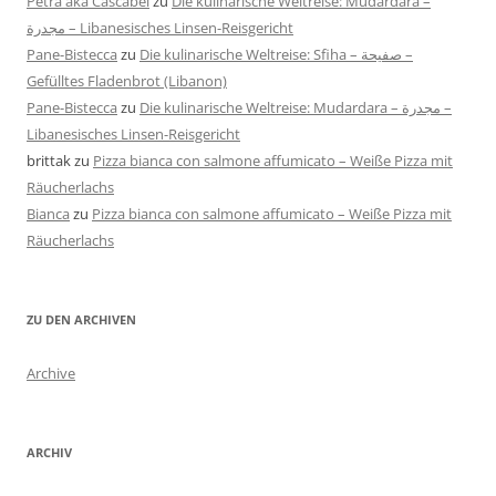
Petra aka Cascabel
zu
Die kulinarische Weltreise: Mudardara –
مجدرة – Libanesisches Linsen-Reisgericht
Pane-Bistecca
zu
Die kulinarische Weltreise: Sfiha – صفيحة –
Gefülltes Fladenbrot (Libanon)
Pane-Bistecca
zu
Die kulinarische Weltreise: Mudardara – مجدرة –
Libanesisches Linsen-Reisgericht
brittak
zu
Pizza bianca con salmone affumicato – Weiße Pizza mit
Räucherlachs
Bianca
zu
Pizza bianca con salmone affumicato – Weiße Pizza mit
Räucherlachs
ZU DEN ARCHIVEN
Archive
ARCHIV