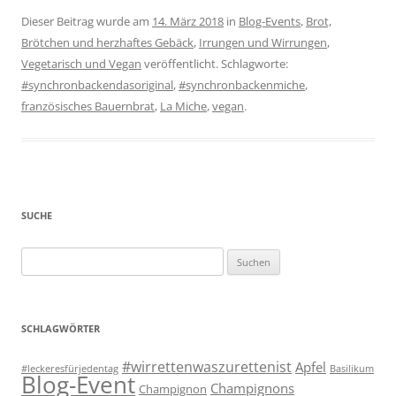
Dieser Beitrag wurde am
14. März 2018
in
Blog-Events
,
Brot,
Brötchen und herzhaftes Gebäck
,
Irrungen und Wirrungen
,
Vegetarisch und Vegan
veröffentlicht. Schlagworte:
#synchronbackendasoriginal
,
#synchronbackenmiche
,
französisches Bauernbrat
,
La Miche
,
vegan
.
SUCHE
Suchen
nach:
SCHLAGWÖRTER
#wirrettenwaszurettenist
Apfel
#leckeresfürjedentag
Basilikum
Blog-Event
Champignons
Champignon