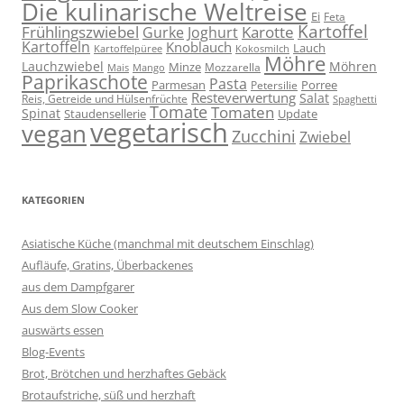
Die kulinarische Weltreise
Ei
Feta
Kartoffel
Frühlingszwiebel
Karotte
Gurke
Joghurt
Kartoffeln
Knoblauch
Lauch
Kartoffelpüree
Kokosmilch
Möhre
Lauchzwiebel
Möhren
Minze
Mozzarella
Mais
Mango
Paprikaschote
Pasta
Parmesan
Porree
Petersilie
Resteverwertung
Salat
Reis, Getreide und Hülsenfrüchte
Spaghetti
Tomate
Tomaten
Spinat
Staudensellerie
Update
vegetarisch
vegan
Zucchini
Zwiebel
KATEGORIEN
Asiatische Küche (manchmal mit deutschem Einschlag)
Aufläufe, Gratins, Überbackenes
aus dem Dampfgarer
Aus dem Slow Cooker
auswärts essen
Blog-Events
Brot, Brötchen und herzhaftes Gebäck
Brotaufstriche, süß und herzhaft