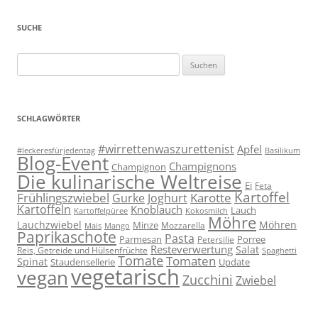
SUCHE
Suchen
nach:
SCHLAGWÖRTER
#wirrettenwaszurettenist
Apfel
#leckeresfürjedentag
Basilikum
Blog-Event
Champignons
Champignon
Die kulinarische Weltreise
Ei
Feta
Kartoffel
Frühlingszwiebel
Karotte
Gurke
Joghurt
Kartoffeln
Knoblauch
Lauch
Kartoffelpüree
Kokosmilch
Möhre
Lauchzwiebel
Möhren
Minze
Mozzarella
Mais
Mango
Paprikaschote
Pasta
Parmesan
Porree
Petersilie
Resteverwertung
Salat
Reis, Getreide und Hülsenfrüchte
Spaghetti
Tomate
Tomaten
Spinat
Staudensellerie
Update
vegetarisch
vegan
Zucchini
Zwiebel