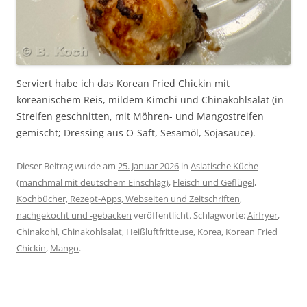
Serviert habe ich das Korean Fried Chickin mit
koreanischem Reis, mildem Kimchi und Chinakohlsalat (in
Streifen geschnitten, mit Möhren- und Mangostreifen
gemischt; Dressing aus O-Saft, Sesamöl, Sojasauce).
Dieser Beitrag wurde am
25. Januar 2026
in
Asiatische Küche
(manchmal mit deutschem Einschlag)
,
Fleisch und Geflügel
,
Kochbücher, Rezept-Apps, Webseiten und Zeitschriften
,
nachgekocht und -gebacken
veröffentlicht. Schlagworte:
Airfryer
,
Chinakohl
,
Chinakohlsalat
,
Heißluftfritteuse
,
Korea
,
Korean Fried
Chickin
,
Mango
.